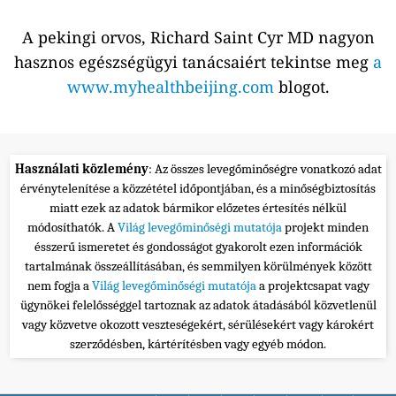
A pekingi orvos, Richard Saint Cyr MD nagyon
hasznos egészségügyi tanácsaiért tekintse meg
a
www.myhealthbeijing.com
blogot.
Használati közlemény
: Az összes levegőminőségre vonatkozó adat
érvénytelenítése a közzététel időpontjában, és a minőségbiztosítás
miatt ezek az adatok bármikor előzetes értesítés nélkül
módosíthatók. A
Világ levegőminőségi mutatója
projekt minden
ésszerű ismeretet és gondosságot gyakorolt ezen információk
tartalmának összeállításában, és semmilyen körülmények között
nem fogja a
Világ levegőminőségi mutatója
a projektcsapat vagy
ügynökei felelősséggel tartoznak az adatok átadásából közvetlenül
vagy közvetve okozott veszteségekért, sérülésekért vagy károkért
szerződésben, kártérítésben vagy egyéb módon.