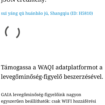
suī yáng qū huánbǎo jú, Shangqiu (ID: H5810)
Támogassa a WAQI adatplatformot a
levegőminőség-figyelő beszerzésével.
GAIA levegőminőség-figyelőink nagyon
egyszerűen beállíthatók: csak WIFI hozzáférési