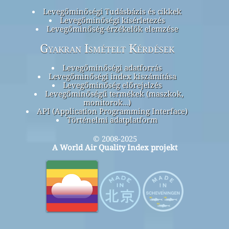
Levegőminőségi Tudásbázis és cikkek
Levegőminőségi kísérletezés
Levegőminőség-érzékelők elemzése
Gyakran Ismételt Kérdések
Levegőminőségi adatforrás
Levegőminőségi index kiszámítása
Levegőminőség előrejelzés
Levegőminőségű termékek (maszkok,
monitorok…)
API (Application Programming Interface)
Történelmi adatplatform
© 2008-2025
A World Air Quality Index projekt