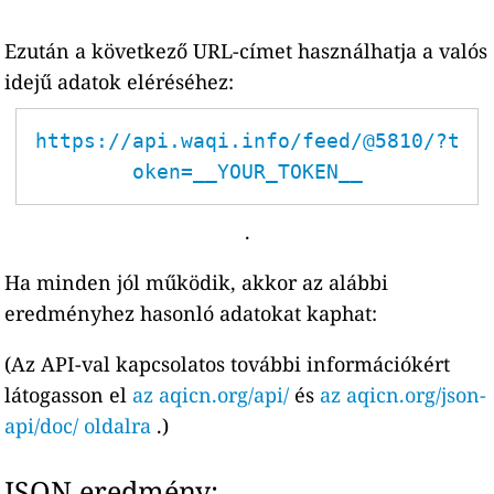
Ezután a következő URL-címet használhatja a valós
idejű adatok eléréséhez:
https://api.waqi.info/feed/@5810/?t
oken=__YOUR_TOKEN__
.
Ha minden jól működik, akkor az alábbi
eredményhez hasonló adatokat kaphat:
(Az API-val kapcsolatos további információkért
látogasson el
az aqicn.org/api/
és
az aqicn.org/json-
api/doc/ oldalra
.)
JSON eredmény: