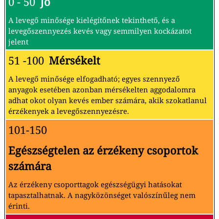
0 - 50
Jó
A levegő minősége kielégítőnek tekinthető, és a
levegőszennyezés kevés vagy semmilyen kockázatot
jelent
51 -100
Mérsékelt
A levegő minősége elfogadható; egyes szennyező
anyagok esetében azonban mérsékelten aggodalomra
adhat okot olyan kevés ember számára, akik szokatlanul
érzékenyek a levegőszennyezésre.
101-150
Egészségtelen az érzékeny csoportok
számára
Az érzékeny csoporttagok egészségügyi hatásokat
tapasztalhatnak. A nagyközönséget valószínűleg nem
érinti.