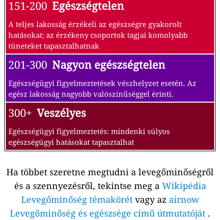
151-200
Egészségtelen
A teljes lakosság érzékeli az egészségre gyakorolt
hatásokat; az érzékeny csoportok tagjai komolyabb
tüneteket tapasztalhatnak
201-300
Nagyon egészségtelen
Egészségügyi figyelmeztetések vészhelyzet esetén. Az
egész lakosság nagyobb valószínűséggel érinti.
300+
Veszélyes
Egészségügyi figyelmeztetés: mindenki súlyos
egészségügyi hatásokat tapasztalhat
Ha többet szeretne megtudni a levegőminőségről
és a szennyezésről, tekintse meg a
Wikipédia
Levegőminőség témakörét
vagy az
airnow
Levegőminőség és egészsége című útmutatóját
.