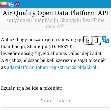
Air Quality Open Data Platform API
suī yáng qū huánbǎo jú, Shangqiu Real-Time
data API
🇬🇧
Ahhoz, hogy hozzáférjen a suī yáng qū
huánbǎo jú, Shangqiu (ID: H5810)
levegőminőség-figyelő állomás valós idejű adat
API-jához, először be kell szereznie saját tokenjét
az
adatplatform token regisztrációs oldaláról
.
Ezután írja be ide a tokenjét: