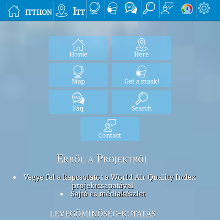
itthon
Itt
Home
Here
Map
Get a mask!
Faq
Search
Contact
Erről a Projektről
Vegye fel a kapcsolatot a World Air Quality Index
projektcsapatával
Sajtó és médiakészlet
levegőminőség-kutatás