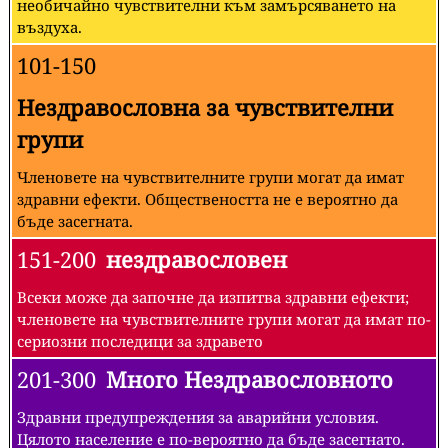
необичайно чувствителни към замърсяването на
въздуха.
101-150
Нездравословна за чувствителни
групи
Членовете на чувствителните групи могат да имат
здравни ефекти. Обществеността не е вероятно да
бъде засегната.
151-200
нездравословен
Всеки може да започне да изпитва здравни ефекти;
членовете на чувствителните групи могат да имат по-
сериозни последици за здравето
201-300
Много Нездравословното
Здравни предупреждения за аварийни условия.
Цялото население е по-вероятно да бъде засегнато.