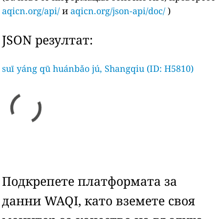
aqicn.org/api/
и
aqicn.org/json-api/doc/
)
JSON резултат:
suī yáng qū huánbǎo jú, Shangqiu (ID: H5810)
Подкрепете платформата за
данни WAQI, като вземете своя