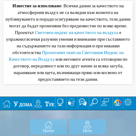
Известие за използване
: Всички данни за качеството на
атмосферния въздух не са валидни към момента на
публикуването и поради осигуряване на качеството, тези данни
могат да бъдат променяни без предизвестие по всяко време.
Проектът
Световен индекс на качеството на въздуха
е
упражнил всички разумни умения и внимание при съставянето
на съдържанието на тази информация и при никакви
обстоятелства
Проектният екип на Световния Индекс на
Качеството на Въздуха
или неговите агенти са отговорни по
договор, нередовност или по друг начин за всяка загуба,
нараняване или щета, възникващи пряко или косвено от
предоставянето на тези данни.
У дома
Тук
Home
Here