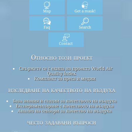
Map
Get a mask!
Faq
Search
Contact
Относно този проект
Свържете се с екипа на проекта World Air
Quality Index
Комплект за преса и медии
изследване на качеството на въздуха
База знания и статии за качеството на въздуха
Експериментиране с качеството на въздуха
Анализ на сензори за качество на въздуха
често задавани въпроси