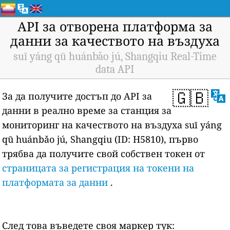
API за отворена платформа за
данни за качеството на въздуха
suī yáng qū huánbǎo jú, Shangqiu Real-Time
data API
🇬🇧
За да получите достъп до API за
данни в реално време за станция за
мониторинг на качеството на въздуха suī yáng
qū huánbǎo jú, Shangqiu (ID: H5810), първо
трябва да получите свой собствен токен от
страницата за регистрация на токени на
платформата за данни
.
След това въведете своя маркер тук: