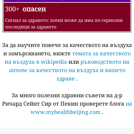
300+
опасен
Сигнал за здравето: всеки може да има по-сериозни
последици за здравето
За да научите повече за качеството на въздуха
и замърсяването, вижте
темата за качеството
на въздуха в wikipedia
или
ръководството на
airnow за качеството на въздуха и вашето
здраве
.
За много полезни здравни съвети на д-р
Ричард Сейнт Сир от Пекин проверете блога
на
www.myhealthbeijing.com
.