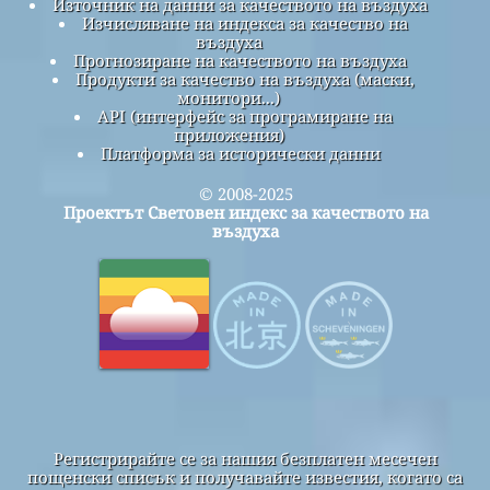
Източник на данни за качеството на въздуха
Изчисляване на индекса за качество на
въздуха
Прогнозиране на качеството на въздуха
Продукти за качество на въздуха (маски,
монитори...)
API (интерфейс за програмиране на
приложения)
Платформа за исторически данни
© 2008-2025
Проектът Световен индекс за качеството на
въздуха
Регистрирайте се за нашия безплатен месечен
пощенски списък и получавайте известия, когато са