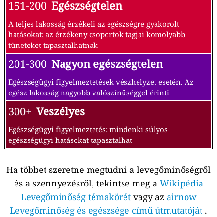
151-200
Egészségtelen
A teljes lakosság érzékeli az egészségre gyakorolt
hatásokat; az érzékeny csoportok tagjai komolyabb
tüneteket tapasztalhatnak
201-300
Nagyon egészségtelen
Egészségügyi figyelmeztetések vészhelyzet esetén. Az
egész lakosság nagyobb valószínűséggel érinti.
300+
Veszélyes
Egészségügyi figyelmeztetés: mindenki súlyos
egészségügyi hatásokat tapasztalhat
Ha többet szeretne megtudni a levegőminőségről
és a szennyezésről, tekintse meg a
Wikipédia
Levegőminőség témakörét
vagy az
airnow
Levegőminőség és egészsége című útmutatóját
.