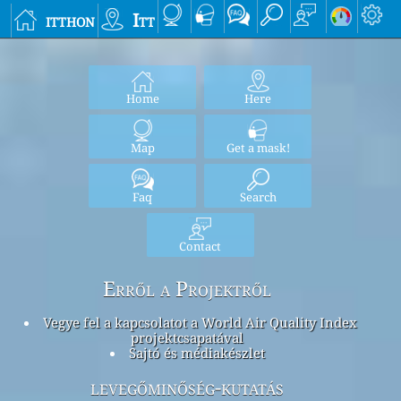
itthon
Itt
Home
Here
Map
Get a mask!
Faq
Search
Contact
Erről a Projektről
Vegye fel a kapcsolatot a World Air Quality Index
projektcsapatával
Sajtó és médiakészlet
levegőminőség-kutatás