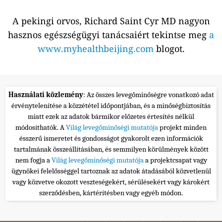
A pekingi orvos, Richard Saint Cyr MD nagyon
hasznos egészségügyi tanácsaiért tekintse meg
a
www.myhealthbeijing.com
blogot.
Használati közlemény
: Az összes levegőminőségre vonatkozó adat
érvénytelenítése a közzététel időpontjában, és a minőségbiztosítás
miatt ezek az adatok bármikor előzetes értesítés nélkül
módosíthatók. A
Világ levegőminőségi mutatója
projekt minden
ésszerű ismeretet és gondosságot gyakorolt ezen információk
tartalmának összeállításában, és semmilyen körülmények között
nem fogja a
Világ levegőminőségi mutatója
a projektcsapat vagy
ügynökei felelősséggel tartoznak az adatok átadásából közvetlenül
vagy közvetve okozott veszteségekért, sérülésekért vagy károkért
szerződésben, kártérítésben vagy egyéb módon.