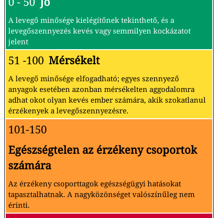
0 - 50
Jó
A levegő minősége kielégítőnek tekinthető, és a
levegőszennyezés kevés vagy semmilyen kockázatot
jelent
51 -100
Mérsékelt
A levegő minősége elfogadható; egyes szennyező
anyagok esetében azonban mérsékelten aggodalomra
adhat okot olyan kevés ember számára, akik szokatlanul
érzékenyek a levegőszennyezésre.
101-150
Egészségtelen az érzékeny csoportok
számára
Az érzékeny csoporttagok egészségügyi hatásokat
tapasztalhatnak. A nagyközönséget valószínűleg nem
érinti.