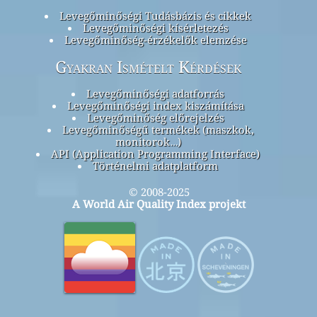
Levegőminőségi Tudásbázis és cikkek
Levegőminőségi kísérletezés
Levegőminőség-érzékelők elemzése
Gyakran Ismételt Kérdések
Levegőminőségi adatforrás
Levegőminőségi index kiszámítása
Levegőminőség előrejelzés
Levegőminőségű termékek (maszkok,
monitorok…)
API (Application Programming Interface)
Történelmi adatplatform
© 2008-2025
A World Air Quality Index projekt