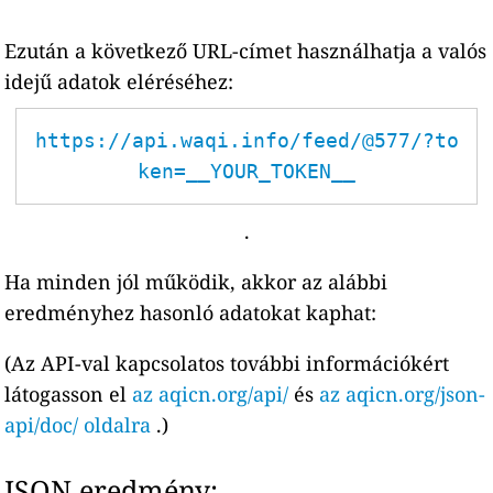
Ezután a következő URL-címet használhatja a valós
idejű adatok eléréséhez:
https://api.waqi.info/feed/@577/?to
ken=__YOUR_TOKEN__
.
Ha minden jól működik, akkor az alábbi
eredményhez hasonló adatokat kaphat:
(Az API-val kapcsolatos további információkért
látogasson el
az aqicn.org/api/
és
az aqicn.org/json-
api/doc/ oldalra
.)
JSON eredmény: