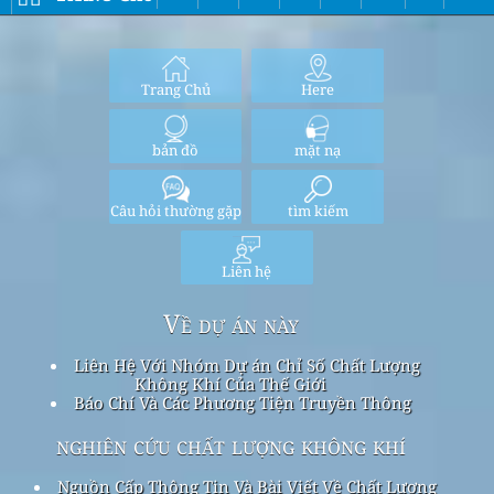
Trang Chủ
Here
bản đồ
mặt nạ
Câu hỏi thường gặp
tìm kiếm
Liên hệ
Về dự án này
Liên Hệ Với Nhóm Dự án Chỉ Số Chất Lượng
Không Khí Của Thế Giới
Báo Chí Và Các Phương Tiện Truyền Thông
nghiên cứu chất lượng không khí
Nguồn Cấp Thông Tin Và Bài Viết Về Chất Lượng