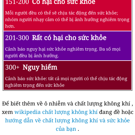
151-200
Có hại cho sức khỏe
Mỗi người đều có thể sẽ chịu tác động đến sức khỏe;
nhóm người nhạy cảm có thể bị ảnh hưởng nghiêm trọng
hơn.
201-300
Rất có hại cho sức khỏe
Cảnh báo nguy hại sức khỏe nghiêm trọng. Đa số mọi
người đều bị ảnh hưởng.
300+
Nguy hiểm
Cảnh báo sức khỏe: tất cả mọi người có thể chịu tác động
nghiêm trọng đến sức khỏe
Để biết thêm về ô nhiễm và chất lượng không khí ,
xem
wikipedia chất lượng không khí
đang đề hoặc
hướng dẫn về chất lượng không khí và sức khỏe
của bạn
.