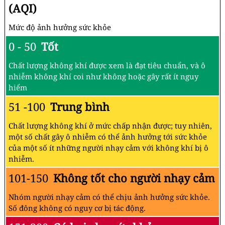
(AQI)
Mức độ ảnh hưởng sức khỏe
0 - 50
Tốt
Chất lượng không khí được xem là đạt tiêu chuẩn, và ô
nhiễm không khí coi như không hoặc gây rất ít nguy
hiểm
51 -100
Trung bình
Chất lượng không khí ở mức chấp nhận được; tuy nhiên,
một số chất gây ô nhiễm có thể ảnh hưởng tới sức khỏe
của một số ít những người nhạy cảm với không khí bị ô
nhiễm.
101-150
Không tốt cho người nhạy cảm
Nhóm người nhạy cảm có thể chịu ảnh hưởng sức khỏe.
Số đông không có nguy cơ bị tác động.