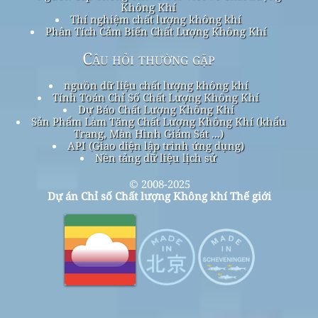
Không Khí
Thí nghiệm chất lượng không khí
Phân Tích Cảm Biến Chất Lượng Không Khí
Câu hỏi thường gặp
nguồn dữ liệu chất lượng không khí
Tính Toán Chỉ Số Chất Lượng Không Khí
Dự Báo Chất Lượng Không Khí
Sản Phẩm Làm Tăng Chất Lượng Không Khí (khẩu
Trang, Màn Hình Giám Sát ...)
API (Giao diện lập trình ứng dụng)
Nền tảng dữ liệu lịch sử
© 2008-2025
Dự án Chỉ số Chất lượng Không khí Thế giới