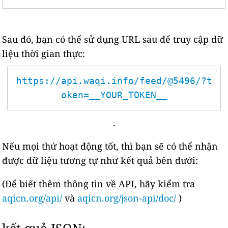
Sau đó, bạn có thể sử dụng URL sau để truy cập dữ
liệu thời gian thực:
https://api.waqi.info/feed/@5496/?t
oken=__YOUR_TOKEN__
.
Nếu mọi thứ hoạt động tốt, thì bạn sẽ có thể nhận
được dữ liệu tương tự như kết quả bên dưới:
(Để biết thêm thông tin về API, hãy kiểm tra
aqicn.org/api/
và
aqicn.org/json-api/doc/
)