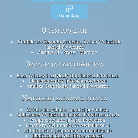
Skontaktuj
O tym projekcie
Kontakt Do Zespołu Projektu świata Wskaźnik
Jakości Powietrza
Zestaw Dla Prasy I Mediów
Badania jakości powietrza
Baza Wiedzy I Artykuły Dot. Jakości Powietrza
Eksperymenty z jakością powietrza
Analiza Czujników Jakości Powietrza
Najczęściej zadawane pytania
Źródło danych dot. jakości powietrza
Obliczanie Wskaźnika Jakości Powietrza (AQI)
Prognozowanie Jakości Powietrza
Produkty AQI (maski, Wyświetlacze...)
API (interfejs programowania aplikacji)
Platforma danych historycznych