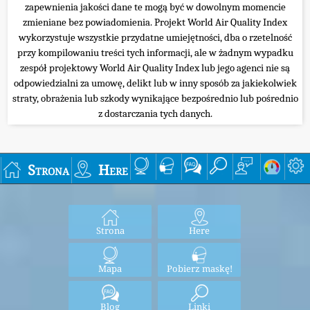
zapewnienia jakości dane te mogą być w dowolnym momencie
zmieniane bez powiadomienia. Projekt World Air Quality Index
wykorzystuje wszystkie przydatne umiejętności, dba o rzetelność
przy kompilowaniu treści tych informacji, ale w żadnym wypadku
zespół projektowy World Air Quality Index lub jego agenci nie są
odpowiedzialni za umowę, delikt lub w inny sposób za jakiekolwiek
straty, obrażenia lub szkody wynikające bezpośrednio lub pośrednio
z dostarczania tych danych.
Strona
Here
Strona
Here
Mapa
Pobierz maskę!
Blog
Linki