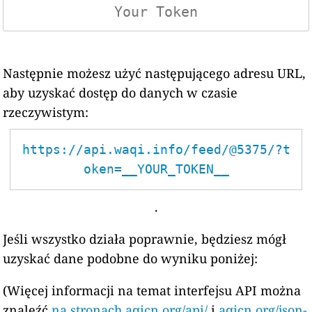
Następnie możesz użyć następującego adresu URL,
aby uzyskać dostęp do danych w czasie
rzeczywistym:
https://api.waqi.info/feed/@5375/?t
oken=__YOUR_TOKEN__
.
Jeśli wszystko działa poprawnie, będziesz mógł
uzyskać dane podobne do wyniku poniżej:
(Więcej informacji na temat interfejsu API można
znaleźć
na stronach aqicn.org/api/
i
aqicn.org/json-