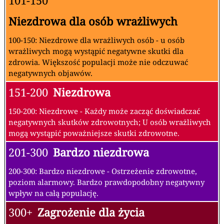
101-150
Niezdrowa dla osób wrażliwych
100-150: Niezdrowe dla wrażliwych osób - u osób
wrażliwych mogą wystąpić negatywne skutki dla
zdrowia. Większość populacji może nie odczuwać
negatywnych objawów.
151-200
Niezdrowa
150-200: Niezdrowe - Każdy może zacząć doświadczać
negatywnych skutków zdrowotnych; U osób wrażliwych
mogą wystąpić poważniejsze skutki zdrowotne.
201-300
Bardzo niezdrowa
200-300: Bardzo niezdrowe - Ostrzeżenie zdrowotne,
poziom alarmowy. Bardzo prawdopodobny negatywny
wpływ na całą populację.
300+
Zagrożenie dla życia