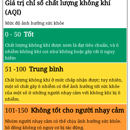
Giá trị chỉ số chất lượng không khí
(AQI)
Mức độ ảnh hưởng sức khỏe
0 - 50
Tốt
Chất lượng không khí được xem là đạt tiêu chuẩn, và ô
nhiễm không khí coi như không hoặc gây rất ít nguy
hiểm
51 -100
Trung bình
Chất lượng không khí ở mức chấp nhận được; tuy nhiên,
một số chất gây ô nhiễm có thể ảnh hưởng tới sức khỏe
của một số ít những người nhạy cảm với không khí bị ô
nhiễm.
101-150
Không tốt cho người nhạy cảm
Nhóm người nhạy cảm có thể chịu ảnh hưởng sức khỏe.
Số đông không có nguy cơ bị tác động.