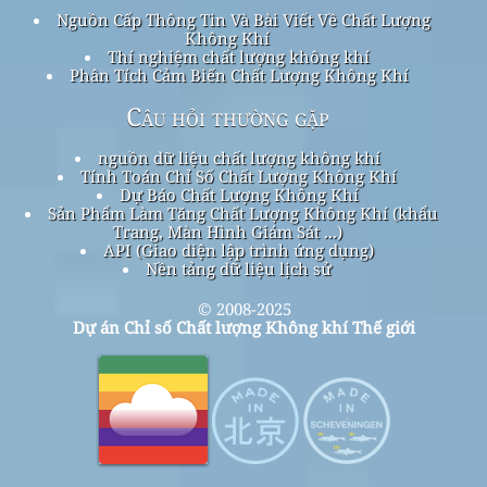
Nguồn Cấp Thông Tin Và Bài Viết Về Chất Lượng
Không Khí
Thí nghiệm chất lượng không khí
Phân Tích Cảm Biến Chất Lượng Không Khí
Câu hỏi thường gặp
nguồn dữ liệu chất lượng không khí
Tính Toán Chỉ Số Chất Lượng Không Khí
Dự Báo Chất Lượng Không Khí
Sản Phẩm Làm Tăng Chất Lượng Không Khí (khẩu
Trang, Màn Hình Giám Sát ...)
API (Giao diện lập trình ứng dụng)
Nền tảng dữ liệu lịch sử
© 2008-2025
Dự án Chỉ số Chất lượng Không khí Thế giới