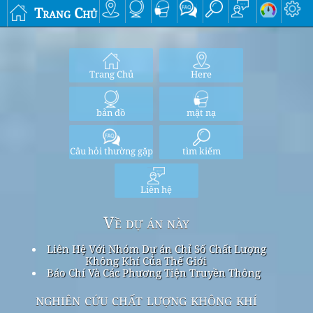
Trang Chủ
Trang Chủ
Here
bản đồ
mặt nạ
Câu hỏi thường gặp
tìm kiếm
Liên hệ
Về dự án này
Liên Hệ Với Nhóm Dự án Chỉ Số Chất Lượng
Không Khí Của Thế Giới
Báo Chí Và Các Phương Tiện Truyền Thông
nghiên cứu chất lượng không khí