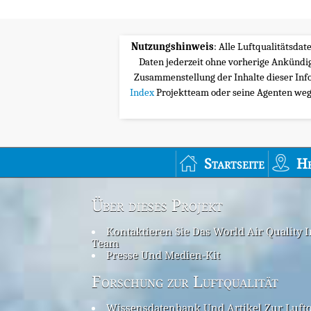
Nutzungshinweis
: Alle Luftqualitätsda
Daten jederzeit ohne vorherige Ankünd
Zusammenstellung der Inhalte dieser Inf
Index
Projektteam oder seine Agenten wege
Startseite
H
Über dieses Projekt
Kontaktieren Sie Das World Air Quality 
Team
Presse Und Medien-Kit
Forschung zur Luftqualität
Wissensdatenbank Und Artikel Zur Luftq