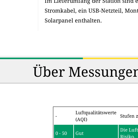
Im Lieferumfang der Station sind 
Stromkabel, ein USB-Netzteil, Mon
Solarpanel enthalten.
Über Messungen
Luftqualitätswerte
-
Stufen 
(AQI)
Die Luf
0 - 50
Gut
Risiko.