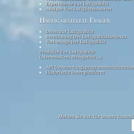
Experimente zur Luftqualität
Analyse Von Luftgütesensoren
Häufig gestellte Fragen
Daten zur Luftqualität
Berechnung Des Luftqualitätsindexes
Vorhersage Der Luftqualität
Produkte Zur Luftqualität
(Atemmasken, Messgeräte ...)
API (Anwendungsprogrammierschnittste
Historische Datenplattform
Melden Sie sich für unsere kostenl