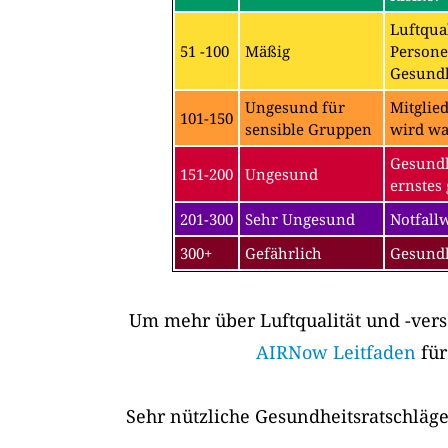
Luftqual
51 -100
Mäßig
Persone
Gesundh
Ungesund für
Mitglie
101-150
sensible Gruppen
wird wa
Gesundh
151-200
Ungesund
ernstes 
201-300
Sehr Ungesund
Notfall
300+
Gefährlich
Gesundh
Um mehr über Luftqualität und -vers
AIRNow Leitfaden
für
Sehr nützliche Gesundheitsratschläge