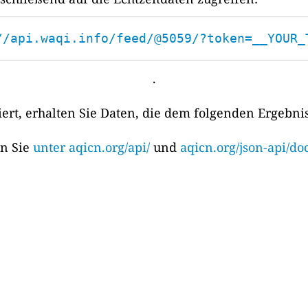
//api.waqi.info/feed/@5059/?token=__YOUR_
.
rt, erhalten Sie Daten, die dem folgenden Ergebni
en Sie
unter aqicn.org/api/
und
aqicn.org/json-api/doc