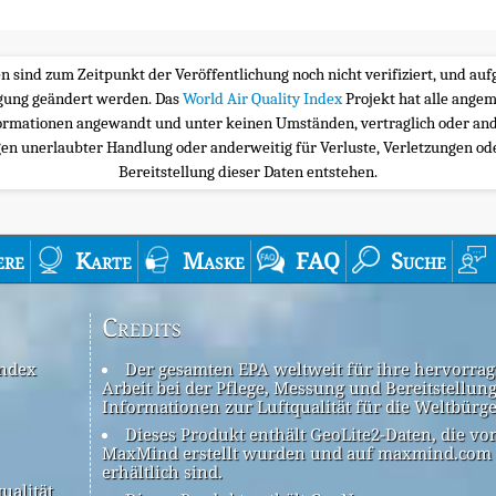
ten sind zum Zeitpunkt der Veröffentlichung noch nicht verifiziert, und a
igung geändert werden. Das
World Air Quality Index
Projekt hat alle ange
ormationen angewandt und unter keinen Umständen, vertraglich oder and
n unerlaubter Handlung oder anderweitig für Verluste, Verletzungen oder
Bereitstellung dieser Daten entstehen.
ere
Karte
Maske
FAQ
Suche
Credits
Index
Der gesamten EPA weltweit für ihre hervorra
Arbeit bei der Pflege, Messung und Bereitstellun
Informationen zur Luftqualität für die Weltbürg
Dieses Produkt enthält GeoLite2-Daten, die vo
MaxMind erstellt wurden und auf maxmind.com
erhältlich sind.
ualität