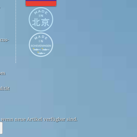
.
cus-
com
lität
, wenn neue Artikel verfügbar sind.