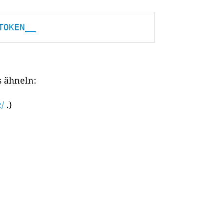
TOKEN__
s ähneln:
/
.)