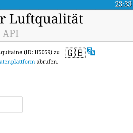
23:33
r Luftqualität
a API
🇬🇧
quitaine (ID: H5059) zu
Datenplattform
abrufen.