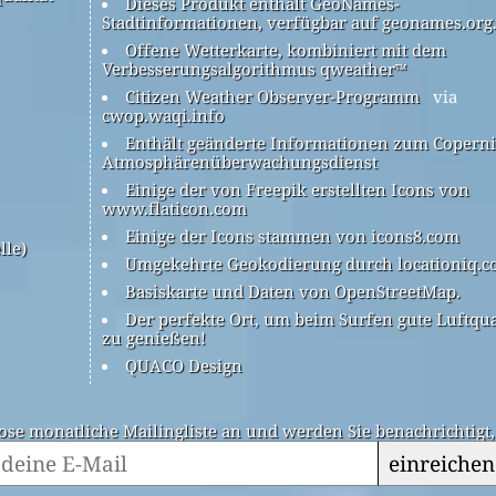
Dieses Produkt enthält GeoNames-
Stadtinformationen, verfügbar auf geonames.org
Offene Wetterkarte, kombiniert mit dem
Verbesserungsalgorithmus qweather™
Citizen Weather Observer-Programm
via
cwop.waqi.info
Enthält geänderte Informationen zum Coperni
Atmosphärenüberwachungsdienst
Einige der von Freepik erstellten Icons von
www.flaticon.com
Einige der Icons stammen von icons8.com
lle)
Umgekehrte Geokodierung durch locationiq.
Basiskarte und Daten von OpenStreetMap.
Der perfekte Ort, um beim Surfen gute Luftqua
zu genießen!
QUACO Design
ose monatliche Mailingliste an und werden Sie benachrichtigt
einreichen