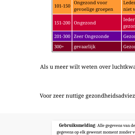
Ongezond voor
Leden
101-150
gevoelige groepen
niet 
Ieder
151-200
Ongezond
gezon
201-300
Zeer Ongezonde
Gezon
300+
gevaarlijk
Gezo
Als u meer wilt weten over luchtkwal
Voor zeer nuttige gezondheidsadviez
Gebruiksmelding
: Alle gegevens van d
gegevens op elk gewenst moment zonder v