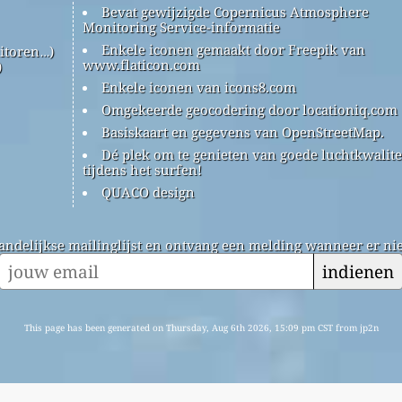
Bevat gewijzigde Copernicus Atmosphere
Monitoring Service-informatie
Enkele iconen gemaakt door Freepik van
itoren…)
www.flaticon.com
)
Enkele iconen van icons8.com
Omgekeerde geocodering door locationiq.com
Basiskaart en gegevens van OpenStreetMap.
Dé plek om te genieten van goede luchtkwalite
tijdens het surfen!
QUACO design
andelijkse mailinglijst en ontvang een melding wanneer er nie
indienen
This page has been generated on Thursday, Aug 6th 2026, 15:09 pm CST from jp2n