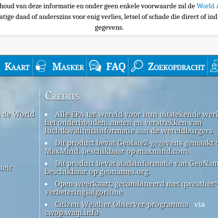
nhoud van deze informatie en onder geen enkele voorwaarde zal de
World 
tige daad of anderszins voor enig verlies, letsel of schade die direct of ind
gegevens.
Kaart
Masker
FAQ
Zoekopdracht
Credits
n de World
Alle EPA ter wereld voor hun uitstekende werk
het onderhouden, meten en verstrekken van
luchtkwaliteitsinformatie aan de wereldburgers
Dit product bevat GeoLite2-gegevens gemaakt 
MaxMind, beschikbaar op maxmind.com.
Dit product bevat stadsinformatie van GeoNam
teit
beschikbaar op geonames.org.
Open weerkaart, gecombineerd met qweather
verbeteringsalgoritme
Citizen Weather Observer-programma
via
cwop.waqi.info