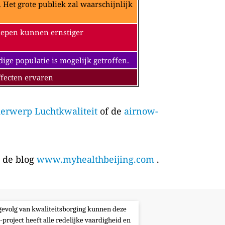
Het grote publiek zal waarschijnlijk
oepen kunnen ernstiger
e populatie is mogelijk getroffen.
fecten ervaren
erwerp Luchtkwaliteit
of de
airnow-
p de blog
www.myhealthbeijing.com
.
s gevolg van kwaliteitsborging kunnen deze
-project heeft alle redelijke vaardigheid en