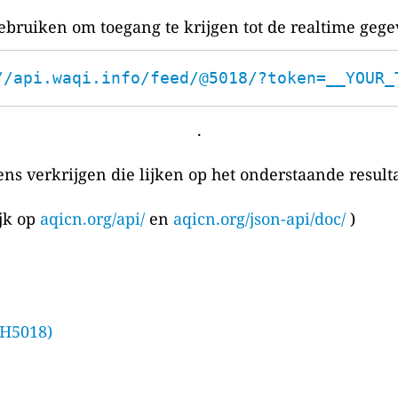
bruiken om toegang te krijgen tot de realtime gege
//api.waqi.info/feed/@5018/?token=__YOUR_
.
ens verkrijgen die lijken op het onderstaande resulta
ijk op
aqicn.org/api/
en
aqicn.org/json-api/doc/
)
 H5018)