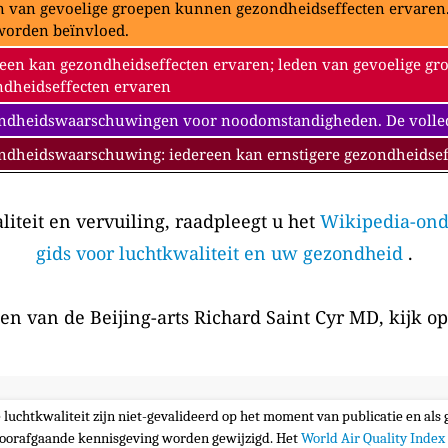
 van gevoelige groepen kunnen gezondheidseffecten ervaren. 
worden beïnvloed.
een kan gezondheidseffecten ervaren; leden van gevoelige gr
dheidseffecten ervaren
dheidswaarschuwingen voor noodomstandigheden. De volledig
ndheidswaarschuwing: iedereen kan ernstigere gezondheidsef
iteit en vervuiling, raadpleegt u het
Wikipedia-ond
gids voor luchtkwaliteit en uw gezondheid
.
en van de Beijing-arts Richard Saint Cyr MD, kijk o
e luchtkwaliteit zijn niet-gevalideerd op het moment van publicatie en al
oorafgaande kennisgeving worden gewijzigd. Het
World Air Quality Index