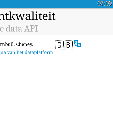
07:09
tkwaliteit
e data API
🇬🇧
urnbull, Cheney,
ina van het dataplatform