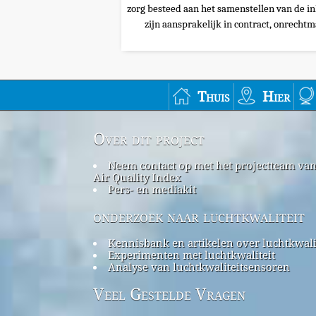
zorg besteed aan het samenstellen van de i
zijn aansprakelijk in contract, onrechtma
Thuis
Hier
Over dit project
Neem contact op met het projectteam va
Air Quality Index
Pers- en mediakit
onderzoek naar luchtkwaliteit
Kennisbank en artikelen over luchtkwali
Experimenten met luchtkwaliteit
Analyse van luchtkwaliteitsensoren
Veel Gestelde Vragen