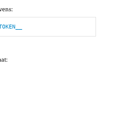
vens:
TOKEN__
at: