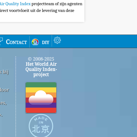
Air Quality Index
projectteam of zijn agenten
irect voortvloeit uit de levering van deze
Contact
diy
© 2008-2025
Het World Air
Quality Index-
 bij
project
door
es,
™-