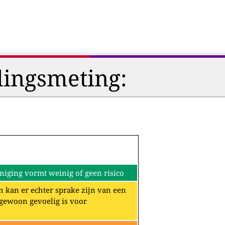
lingsmeting:
iging vormt weinig of geen risico
n kan er echter sprake zijn van een
ngewoon gevoelig is voor