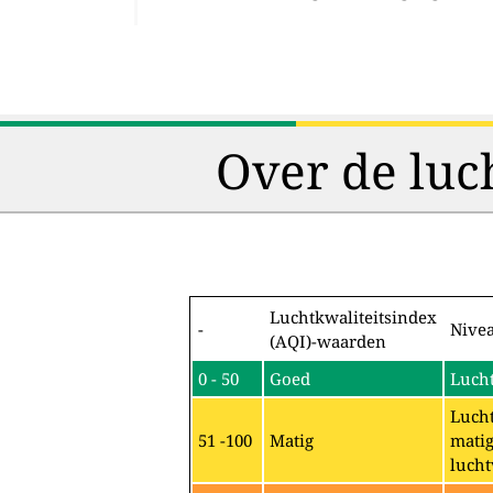
Over de luc
Luchtkwaliteitsindex
-
Nive
(AQI)-waarden
0 - 50
Goed
Lucht
Lucht
51 -100
Matig
matig
lucht