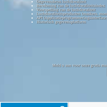
Gegevensbron luchtkwaliteit
Berekening van de luchtkwaliteitsindex
Voorspelling van de luchtkwaliteit
Luchtkwaliteitsproducten (maskers, mon
API (Applicatieprogrammeringsinterface
Historisch gegevensplatform
Meld u aan voor onze gratis ma