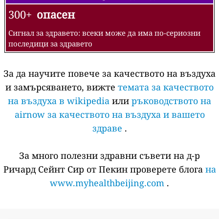
300+
опасен
Сигнал за здравето: всеки може да има по-сериозни
последици за здравето
За да научите повече за качеството на въздуха
и замърсяването, вижте
темата за качеството
на въздуха в wikipedia
или
ръководството на
airnow за качеството на въздуха и вашето
здраве
.
За много полезни здравни съвети на д-р
Ричард Сейнт Сир от Пекин проверете блога
на
www.myhealthbeijing.com
.