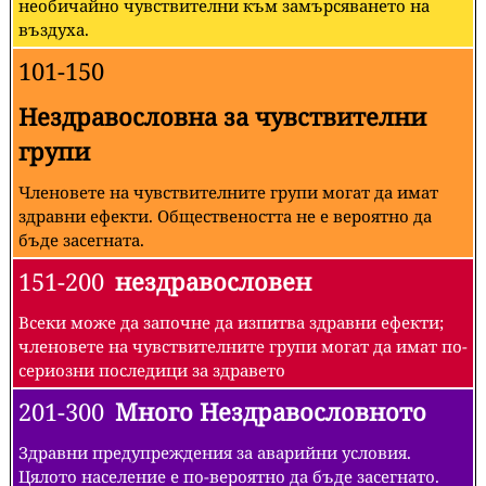
необичайно чувствителни към замърсяването на
въздуха.
101-150
Нездравословна за чувствителни
групи
Членовете на чувствителните групи могат да имат
здравни ефекти. Обществеността не е вероятно да
бъде засегната.
151-200
нездравословен
Всеки може да започне да изпитва здравни ефекти;
членовете на чувствителните групи могат да имат по-
сериозни последици за здравето
201-300
Много Нездравословното
Здравни предупреждения за аварийни условия.
Цялото население е по-вероятно да бъде засегнато.