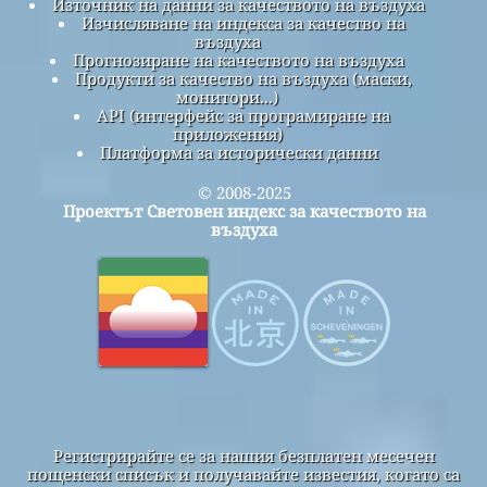
Източник на данни за качеството на въздуха
Изчисляване на индекса за качество на
въздуха
Прогнозиране на качеството на въздуха
Продукти за качество на въздуха (маски,
монитори...)
API (интерфейс за програмиране на
приложения)
Платформа за исторически данни
© 2008-2025
Проектът Световен индекс за качеството на
въздуха
Регистрирайте се за нашия безплатен месечен
пощенски списък и получавайте известия, когато са