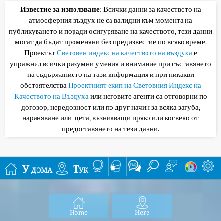
Известие за използване
: Всички данни за качеството на
атмосферния въздух не са валидни към момента на
публикуването и поради осигуряване на качеството, тези данни
могат да бъдат променяни без предизвестие по всяко време.
Проектът
Световен индекс на качеството на въздуха
е
упражнил всички разумни умения и внимание при съставянето
на съдържанието на тази информация и при никакви
обстоятелства
Проектният екип на Световния Индекс на
Качеството на Въздуха
или неговите агенти са отговорни по
договор, нередовност или по друг начин за всяка загуба,
нараняване или щета, възникващи пряко или косвено от
предоставянето на тези данни.
У дома
Тук
Home
Here