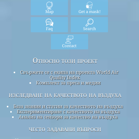
Map
Get a mask!
Faq
Search
Contact
Относно този проект
Свържете се с екипа на проекта World Air
Quality Index
Комплект за преса и медии
изследване на качеството на въздуха
База знания и статии за качеството на въздуха
Експериментиране с качеството на въздуха
Анализ на сензори за качество на въздуха
често задавани въпроси