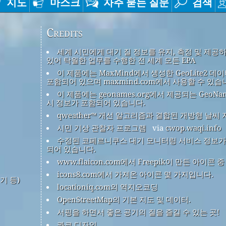
지도
마스크
자주 묻는 질문
검색
Credits
세계 시민에게 대기 질 정보를 유지, 측정 및 제공
있어 탁월한 업무를 수행한 전 세계 모든 EPA
이 제품에는 MaxMind에서 생성한 GeoLite2 데
포함되어 있으며 maxmind.com에서 사용할 수 있습
이 제품에는 geonames.org에서 제공되는 GeoNa
시 정보가 포함되어 있습니다.
qweather™ 개선 알고리즘과 결합된 개방형 날씨 
시민 기상 관찰자 프로그램
via
cwop.waqi.info
수정된 코페르니쿠스 대기 모니터링 서비스 정보가
되어 있습니다.
www.flaicon.com에서 Freepik이 만든 아이콘 
icons8.com에서 가져온 아이콘 몇 가지입니다.
기 등)
locationiq.com의 역지오코딩
OpenStreetMap의 기본 지도 및 데이터.
서핑을 하면서 좋은 공기의 질을 즐길 수 있는 곳!
콰코 디자인