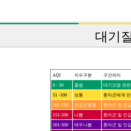
대기질
AQI
지수구분
구간의미
0 - 50
좋음
대기오염 관련
51 -100
보통
환자군에게 만
101-150
민감군영향
환자군 및 민
151-200
나쁨
환자군 및 민감
201-300
매우나쁨
환자군 및 민