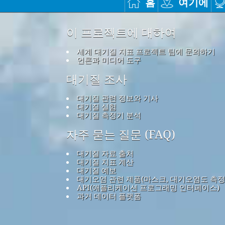
홈
여기에
이 프로젝트에 대하여
세계 대기질 지표 프로젝트 팀에 문의하기
언론과 미디어 도구
대기질 조사
대기질 관련 정보와 기사
대기질 실험
대기질 측정기 분석
자주 묻는 질문 (FAQ)
대기질 자료 출처
대기질 지표 계산
대기질 예보
대기오염 관련 제품(마스크, 대기오염도 측정
API(애플리케이션 프로그래밍 인터페이스)
과거 데이터 플랫폼