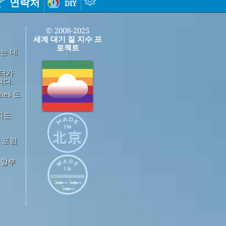
연락처
diy
© 2008-2025
세계 대기 질 지수 프
로젝트
하는 데
이터가
니다.
mes 도
지도
 포함
중 일부