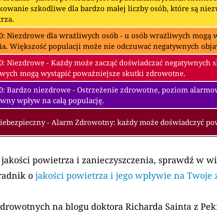
owanie szkodliwe dla bardzo małej liczby osób, które są nie
rza.
0: Niezdrowe dla wrażliwych osób - u osób wrażliwych mogą w
ia. Większość populacji może nie odczuwać negatywnych obj
0: Niezdrowe - Każdy może zacząć doświadczać negatywnych 
wych mogą wystąpić poważniejsze skutki zdrowotne.
00: Bardzo niezdrowe - Ostrzeżenie zdrowotne, poziom alarm
wny wpływ na całą populację.
Niebezpieczny - Alarm Zdrowotny: każdy może doświadczyć p
 jakości powietrza i zanieczyszczenia, sprawdź w w
radnik o
jakości powietrza i jego wpływie na Twoje
zdrowotnych na blogu doktora Richarda Sainta z Pe