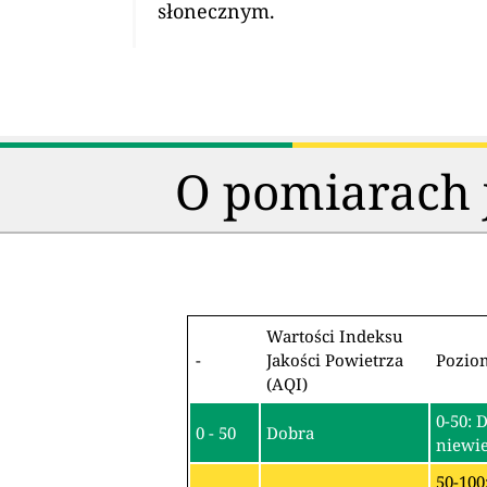
słonecznym.
O pomiarach j
Wartości Indeksu
-
Jakości Powietrza
Pozio
(AQI)
0-50: 
0 - 50
Dobra
niewie
50-100