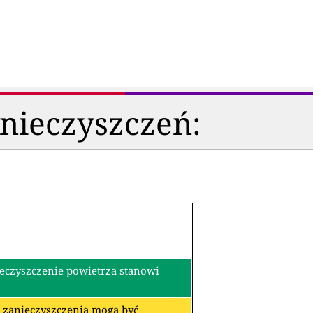
anieczyszczeń:
ieczyszczenie powietrza stanowi
re zanieczyszczenia mogą być