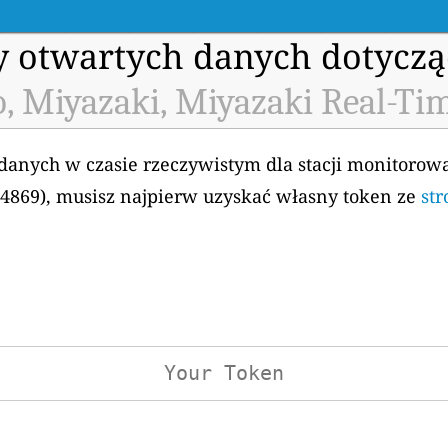
my otwartych danych dotyczą
, Miyazaki, Miyazaki Real-Tim
 danych w czasie rzeczywistym dla stacji monitorow
H4869), musisz najpierw uzyskać własny token ze
str