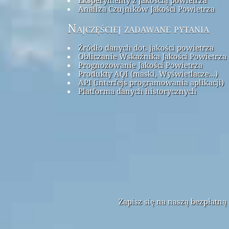
Analiza Czujników Jakości Powietrza
Najczęściej zadawane pytania
Źródło danych dot. jakości powietrza
Obliczanie Wskaźnika Jakości Powietrza 
Prognozowanie Jakości Powietrza
Produkty AQI (maski, Wyświetlacze...)
API (interfejs programowania aplikacji)
Platforma danych historycznych
Zapisz się na naszą bezpłatn