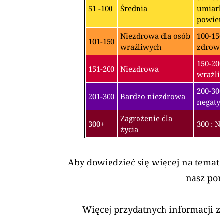
51 -100
Średnia
umiark
powiet
Niezdrowa dla osób
100-15
101-150
wrażliwych
zdrow
150-20
151-200
Niezdrowa
wrażli
200-3
201-300
Bardzo niezdrowa
negaty
Zagrożenie dla
300+
300 : 
życia
Aby dowiedzieć się więcej na temat
nasz po
Więcej przydatnych informacji 