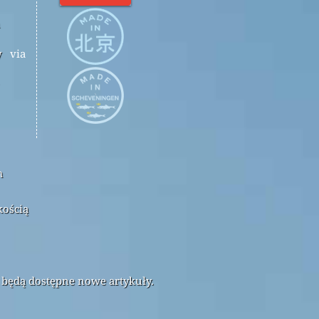
y
via
m
kością
 będą dostępne nowe artykuły.