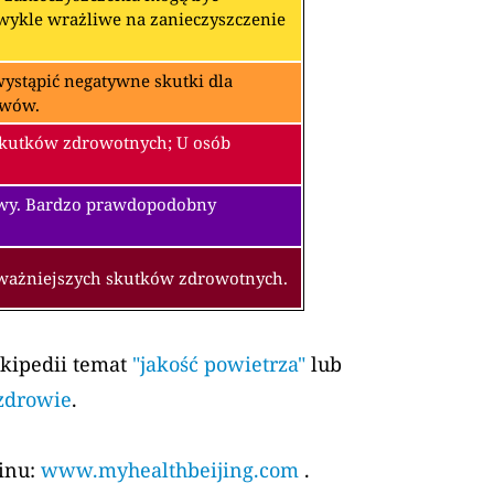
zwykle wrażliwe na zanieczyszczenie
ystąpić negatywne skutki dla
awów.
skutków zdrowotnych; U osób
owy. Bardzo prawdopodobny
oważniejszych skutków zdrowotnych.
ikipedii temat
"jakość powietrza"
lub
 zdrowie
.
kinu:
www.myhealthbeijing.com
.