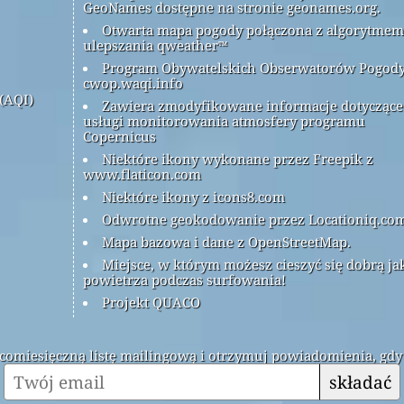
GeoNames dostępne na stronie geonames.org.
Otwarta mapa pogody połączona z algorytmem
ulepszania qweather™
Program Obywatelskich Obserwatorów Pogod
cwop.waqi.info
(AQI)
Zawiera zmodyfikowane informacje dotyczące
usługi monitorowania atmosfery programu
Copernicus
Niektóre ikony wykonane przez Freepik z
www.flaticon.com
Niektóre ikony z icons8.com
Odwrotne geokodowanie przez Locationiq.co
Mapa bazowa i dane z OpenStreetMap.
Miejsce, w którym możesz cieszyć się dobrą ja
powietrza podczas surfowania!
Projekt QUACO
ą comiesięczną listę mailingową i otrzymuj powiadomienia, gdy
składać