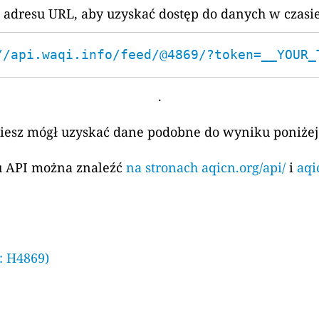
 adresu URL, aby uzyskać dostęp do danych w czasi
//api.waqi.info/feed/@4869/?token=__YOUR_
.
ziesz mógł uzyskać dane podobne do wyniku poniżej
su API można znaleźć
na stronach aqicn.org/api/
i
aqi
: H4869)