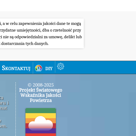
i, a w celu zapewnienia jakości dane te mogą
ydatne umiejętności, dba o rzetelność przy
i nie są odpowiedzialni za umowę, delikt lub
 dostarczania tych danych.
Skontaktuj
diy
© 2008-2025
Projekt Światowego
Wskaźnika Jakości
za
Powietrza
ru i
emat
e
om.