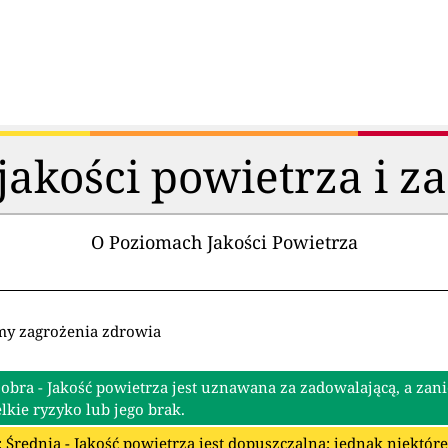
akości powietrza i z
O Poziomach Jakości Powietrza
my zagrożenia zdrowia
Dobra - Jakość powietrza jest uznawana za zadowalającą, a zan
lkie ryzyko lub jego brak.
: Średnia - Jakość powietrza jest dopuszczalna; jednak niektó