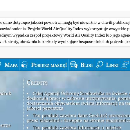
ie dane dotyczące jakości powietrza mogą być nieważne w chwili publikacj
iadomienia. Projekt World Air Quality Index wykorzystuje wszystkie prz
żadnym wypadku zespół projektowy World Air Quality Index lub jego agenc
wiek straty, obrażenia lub szkody wynikające bezpośrednio lub pośrednio z
Mapa
Pobierz maskę!
Blog
Linki
Credits
kaźnik
Całej Agencji Ochrony Środowiska na świecie 
doskonałą pracę w zakresie utrzymywania, pomia
dostarczania obywatelom świata informacji na t
jakości powietrza
Ten produkt zawiera dane GeoLite2 utworzon
przez MaxMind i dostępne na stronie maxmind.c
ietrza
Ten produkt zawiera informacje o mieście