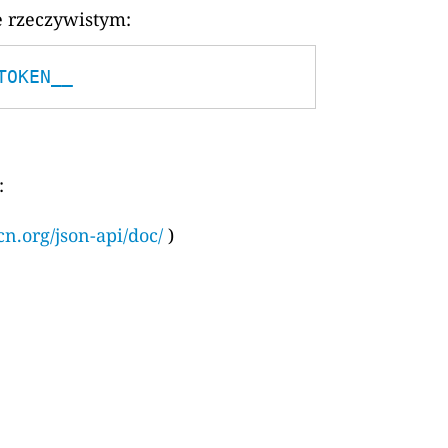
e rzeczywistym:
TOKEN__
:
cn.org/json-api/doc/
)