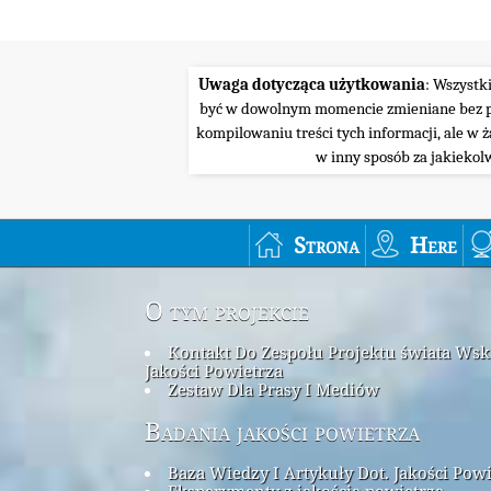
Uwaga dotycząca użytkowania
: Wszystk
być w dowolnym momencie zmieniane bez pow
kompilowaniu treści tych informacji, ale w 
w inny sposób za jakiekol
Strona
Here
O tym projekcie
Kontakt Do Zespołu Projektu świata Ws
Jakości Powietrza
Zestaw Dla Prasy I Mediów
Badania jakości powietrza
Baza Wiedzy I Artykuły Dot. Jakości Pow
Eksperymenty z jakością powietrza