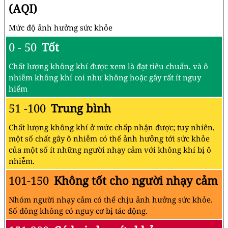
(AQI)
Mức độ ảnh hưởng sức khỏe
0 - 50
Tốt
Chất lượng không khí được xem là đạt tiêu chuẩn, và ô
nhiễm không khí coi như không hoặc gây rất ít nguy
hiểm
51 -100
Trung bình
Chất lượng không khí ở mức chấp nhận được; tuy nhiên,
một số chất gây ô nhiễm có thể ảnh hưởng tới sức khỏe
của một số ít những người nhạy cảm với không khí bị ô
nhiễm.
101-150
Không tốt cho người nhạy cảm
Nhóm người nhạy cảm có thể chịu ảnh hưởng sức khỏe.
Số đông không có nguy cơ bị tác động.