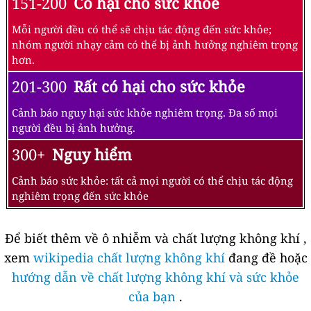
151-200
Có hại cho sức khỏe
Mỗi người đều có thể sẽ chịu tác động đến sức khỏe;
nhóm người nhạy cảm có thể bị ảnh hưởng nghiêm trọng
hơn.
201-300
Rất có hại cho sức khỏe
Cảnh báo nguy hại sức khỏe nghiêm trọng. Đa số mọi
người đều bị ảnh hưởng.
300+
Nguy hiểm
Cảnh báo sức khỏe: tất cả mọi người có thể chịu tác động
nghiêm trọng đến sức khỏe
Để biết thêm về ô nhiễm và chất lượng không khí ,
xem
wikipedia chất lượng không khí
đang đề hoặc
hướng dẫn về chất lượng không khí và sức khỏe
của bạn
.