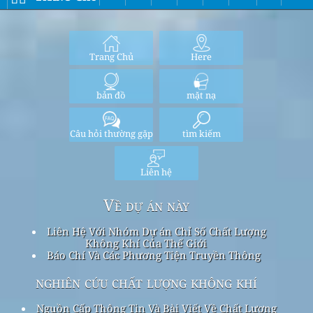
Trang Chủ
Here
bản đồ
mặt nạ
Câu hỏi thường gặp
tìm kiếm
Liên hệ
Về dự án này
Liên Hệ Với Nhóm Dự án Chỉ Số Chất Lượng
Không Khí Của Thế Giới
Báo Chí Và Các Phương Tiện Truyền Thông
nghiên cứu chất lượng không khí
Nguồn Cấp Thông Tin Và Bài Viết Về Chất Lượng