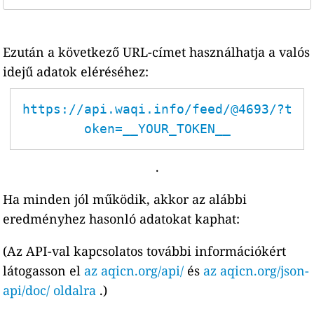
Ezután a következő URL-címet használhatja a valós
idejű adatok eléréséhez:
https://api.waqi.info/feed/@4693/?t
oken=__YOUR_TOKEN__
.
Ha minden jól működik, akkor az alábbi
eredményhez hasonló adatokat kaphat:
(Az API-val kapcsolatos további információkért
látogasson el
az aqicn.org/api/
és
az aqicn.org/json-
api/doc/ oldalra
.)