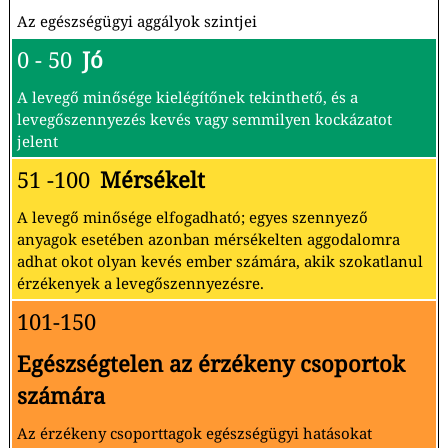
Az egészségügyi aggályok szintjei
0 - 50
Jó
A levegő minősége kielégítőnek tekinthető, és a
levegőszennyezés kevés vagy semmilyen kockázatot
jelent
51 -100
Mérsékelt
A levegő minősége elfogadható; egyes szennyező
anyagok esetében azonban mérsékelten aggodalomra
adhat okot olyan kevés ember számára, akik szokatlanul
érzékenyek a levegőszennyezésre.
101-150
Egészségtelen az érzékeny csoportok
számára
Az érzékeny csoporttagok egészségügyi hatásokat