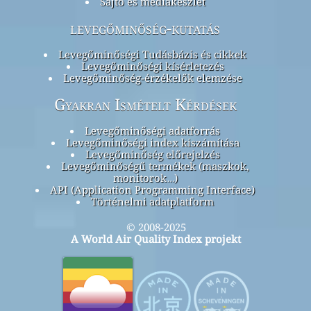
Sajtó és médiakészlet
levegőminőség-kutatás
Levegőminőségi Tudásbázis és cikkek
Levegőminőségi kísérletezés
Levegőminőség-érzékelők elemzése
Gyakran Ismételt Kérdések
Levegőminőségi adatforrás
Levegőminőségi index kiszámítása
Levegőminőség előrejelzés
Levegőminőségű termékek (maszkok,
monitorok…)
API (Application Programming Interface)
Történelmi adatplatform
© 2008-2025
A World Air Quality Index projekt