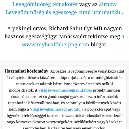
Levegőminőség témakörét
vagy az
airnow
Levegőminőség és egészsége című útmutatóját
.
A pekingi orvos, Richard Saint Cyr MD nagyon
hasznos egészségügyi tanácsaiért tekintse meg
a
www.myhealthbeijing.com
blogot.
Használati közlemény
: Az összes levegőminőségre vonatkozó adat
érvénytelenítése a közzététel időpontjában, és a minőségbiztosítás
miatt ezek az adatok bármikor előzetes értesítés nélkül
módosíthatók. A
Világ levegőminőségi mutatója
projekt minden
ésszerű ismeretet és gondosságot gyakorolt ezen információk
tartalmának összeállításában, és semmilyen körülmények között
nem fogja a
Világ levegőminőségi mutatója
a projektcsapat vagy
ügynökei felelősséggel tartoznak az adatok átadásából közvetlenül
vagy közvetve okozott veszteségekért, sérülésekért vagy károkért
szerződésben, kártérítésben vagy egyéb módon.