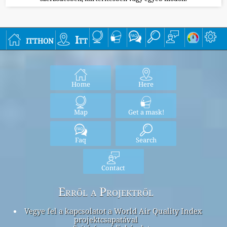
itthon
Itt
Home
Here
Map
Get a mask!
Faq
Search
Contact
Erről a Projektről
Vegye fel a kapcsolatot a World Air Quality Index
projektcsapatával