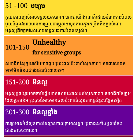
51 -100
មធ្យម
គុណភាពខ្យល់អាចទទួលយកបាន។ ទោះជាយ៉ាងណាក៏ដោយចំពោះការបំពុល
មួយចំនួនវាអាចមានការព្រួយបារម្ភខាងសុខភាពក្នុងកម្រិតតិចតួចចំពោះ
មនុស្សតិចតួចដែលងាយទទួលរងការបំពុលខ្យល់។
Unhealthy
101-150
for sensitive groups
សមាជិកនៃក្រុមរសើបអាចជួបប្រទះផលប៉ះពាល់សុខភាព។ សាធារណជន​
ទូទៅ​មិន​ទំនង​ជា​រង​ផល​ប៉ះពាល់​ទេ។
151-200
មិនល្អ
មនុស្សគ្រប់រូបអាចចាប់ផ្តើមមានផលប៉ះពាល់ដល់សុខភាព។ សមាជិកនៃក្រុម
ដែលប្រកាន់អក្សរតូចធំអាចមានផលប៉ះពាល់សុខភាពធ្ងន់ធ្ងរបន្ថែមទៀត
201-300
មិនល្អខ្លាំង
ការព្រមានអំពីសុខភាពនៃស្ថានភាពគ្រាអាសន្ន។ ប្រជាជនទាំងមូលទំនង
ជារងផលប៉ះពាល់។