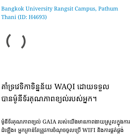
Bangkok University Rangsit Campus, Pathum
Thani (ID: H4693)
គាំទ្រវេទិកាទិន្នន័យ WAQI ដោយទទួល
បានម៉ូនីទ័រគុណភាពខ្យល់របស់អ្នក។
ម៉ូនីទ័រគុណភាពខ្យល់ GAIA របស់យើងមានភាពងាយស្រួលក្នុងការ
ដំឡើង៖ អ្នកគ្រាន់តែត្រូវការចំណុចចូលប្រើ WIFI និងការផ្គត់ផ្គង់