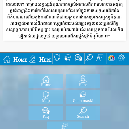
ពេលវេលា។ គម្រោងសន្ទស្សន៍គុណភាពខ្យល់អាកាសពិភពលោកបានអនុវត្ត
នូវជំនាញនិងការថែទាំដែលសមស្របទាំងអស់ក្នុងការចងក្រងមាតិកានៃ
ព័ត៌មាននេះហើយក្នុងករណីណាក៏ដោយក្រុមការងារគម្រោងសន្ទស្សន៍គុណ
ភាពខ្យល់អាកាសពិភពលោកឬភ្នាក់ងាររបស់វាត្រូវទទួលខុសត្រូវលើកិច្ច
សន្យាខូចខាតឬបើមិនដូច្នោះទេសម្រាប់ការបាត់បង់របួសឬខូចខាត ដែលកើត
ឡើងដោយផ្ទាល់ឬដោយប្រយោលពីការផ្គត់ផ្គង់ទិន្នន័យនេះ។
Home
Here
Home
Here
Map
Get a mask!
Faq
Search