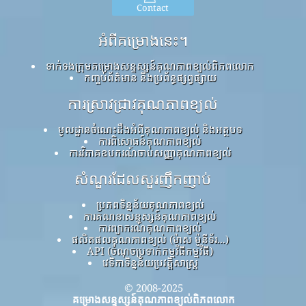
Contact
អំពីគម្រោងនេះ។
ទាក់ទងក្រុមគម្រោងសន្ទស្សន៍គុណភាពខ្យល់ពិភពលោក
កញ្ចប់ព័ត៌មាន និងប្រព័ន្ធផ្សព្វផ្សាយ
ការស្រាវជ្រាវគុណភាពខ្យល់
មូលដ្ឋានចំណេះដឹងអំពីគុណភាពខ្យល់ និងអត្ថបទ
ការពិសោធន៍គុណភាពខ្យល់
ការវិភាគឧបករណ៍ចាប់សញ្ញាគុណភាពខ្យល់
សំណួរដែលសួរញឹកញាប់
ប្រភពទិន្នន័យគុណភាពខ្យល់
ការគណនាសន្ទស្សន៍គុណភាពខ្យល់
ការព្យាករណ៍គុណភាពខ្យល់
ផលិតផលគុណភាពខ្យល់ (ម៉ាស ម៉ូនីទ័រ...)
API (ចំណុចប្រទាក់កម្មវិធីកម្មវិធី)
វេទិកាទិន្នន័យប្រវត្តិសាស្ត្រ
© 2008-2025
គម្រោងសន្ទស្សន៍គុណភាពខ្យល់ពិភពលោក