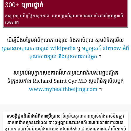
300+
គ្រោះថ្នាក់
ការប្រុងប្រយ័ត្នផ្នែកសុខភាព: មនុស្សគ្រប់រូបអាចមានផលប៉ះពាល់ធ្ងន់ធ្ងរលើ
សុខភាព
ដើម្បីដឹងបន្ថែមអំពីគុណភាពខ្យល់ និងការបំពុល សូមពិនិត្យមើល
ប្រធានបទគុណភាពខ្យល់ wikipedia
ឬ
មគ្គុទ្ទេសក៍ airnow អំពី
គុណភាពខ្យល់ និងសុខភាពរបស់អ្នក
។
សម្រាប់ដំបូន្មានសុខភាពដ៏មានប្រយោជន៍របស់វេជ្ជបណ្ឌិត
ទីក្រុងប៉េកាំង Richard Saint Cyr MD សូមពិនិត្យមើលប្លក់
www.myhealthbeijing.com
។
សេចក្តីជូនដំណឹងអំពីការប្រើប្រាស់
: ទិន្នន័យគុណភាពខ្យល់ទាំងអស់មិនត្រូវ
បានគេប៉ាន់ស្មាននៅពេលបោះពុម្ភផ្សាយនោះទេហើយដោយសារតែការធានា
គុណភាពនេះទិន្នន័យទាំងនេះអាចត្រូវបានកែប្រែដោយគ្មានការជូនដំណឹងគ្រប់