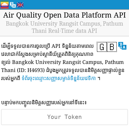
Air Quality Open Data Platform API
Bangkok University Rangsit Campus, Pathum
Thani Real-Time data API
🇬🇧
ដើម្បីទទួលបានការចូលប្រើ API ទិន្នន័យតាមពេល
វេលាជាក់ស្តែងសម្រាប់ស្ថានីយ៍ត្រួតពិនិត្យគុណភាព
ខ្យល់ Bangkok University Rangsit Campus, Pathum
Thani (ID: H4693) ដំបូងអ្នកត្រូវទទួលបាននិមិត្តសញ្ញាផ្ទាល់ខ្លួន
របស់អ្នកពី
ទំព័រចុះឈ្មោះសញ្ញាសម្ងាត់ទិន្នន័យវេទិកា
។
បន្ទាប់មកបញ្ចូលនិមិត្តសញ្ញារបស់អ្នកនៅទីនេះ៖