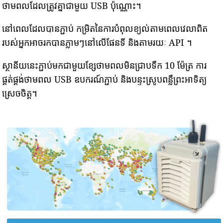
ថាមពលដែលត្រូវគ្នាជាមួយ USB ប៉ុណ្ណោះ។
នៅពេលដែលបានភ្ជាប់ កម្រិតនៃការបំពុលខ្យល់តាមពេលវេលាពិត
របស់អ្នកអាចរកបានភ្លាមៗនៅលើផែនទី និងតាមរយៈ API ។
ស្ថានីយនេះភ្ជាប់មកជាមួយខ្សែថាមពលមិនជ្រាបទឹក 10 ម៉ែត្រ ការ
ផ្គត់ផ្គង់ថាមពល USB ឧបករណ៍ភ្ជាប់ និងបន្ទះស្រូបពន្លឺព្រះអាទិត្យ
ស្រេចចិត្ត។