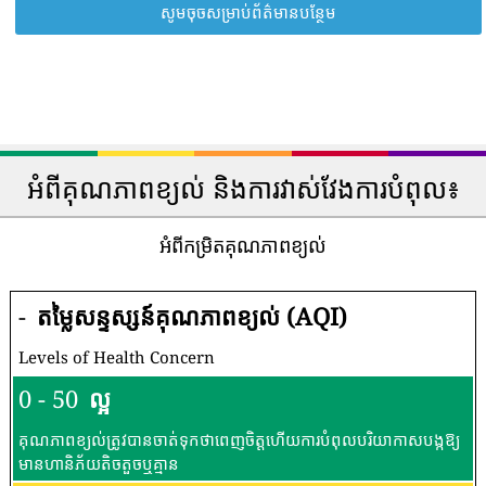
សូមចុចសម្រាប់ព័ត៌មានបន្ថែម
អំពីគុណភាពខ្យល់ និងការវាស់វែងការបំពុល៖
អំពីកម្រិតគុណភាពខ្យល់
-
តម្លៃសន្ទស្សន៍គុណភាពខ្យល់ (AQI)
Levels of Health Concern
0 - 50
ល្អ
គុណភាពខ្យល់ត្រូវបានចាត់ទុកថាពេញចិត្តហើយការបំពុលបរិយាកាសបង្កឱ្យ
មានហានិភ័យតិចតួចឬគ្មាន