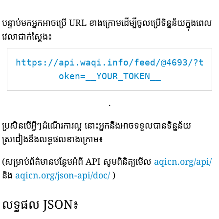
បន្ទាប់មកអ្នកអាចប្រើ URL ខាងក្រោមដើម្បីចូលប្រើទិន្នន័យក្នុងពេល
វេលាជាក់ស្តែង៖
https://api.waqi.info/feed/@4693/?t
oken=__YOUR_TOKEN__
.
ប្រសិនបើអ្វីៗដំណើរការល្អ នោះអ្នកនឹងអាចទទួលបានទិន្នន័យ
ស្រដៀងនឹងលទ្ធផលខាងក្រោម៖
(សម្រាប់ព័ត៌មានបន្ថែមអំពី API សូមពិនិត្យមើល
aqicn.org/api/
និង
aqicn.org/json-api/doc/
)
លទ្ធផល JSON៖