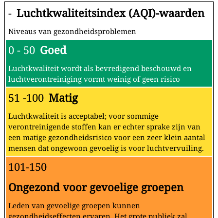
-
Luchtkwaliteitsindex (AQI)-waarden
Niveaus van gezondheidsproblemen
0 - 50
Goed
Luchtkwaliteit wordt als bevredigend beschouwd en
luchtverontreiniging vormt weinig of geen risico
51 -100
Matig
Luchtkwaliteit is acceptabel; voor sommige
verontreinigende stoffen kan er echter sprake zijn van
een matige gezondheidsrisico voor een zeer klein aantal
mensen dat ongewoon gevoelig is voor luchtvervuiling.
101-150
Ongezond voor gevoelige groepen
Leden van gevoelige groepen kunnen
gezondheidseffecten ervaren. Het grote publiek zal