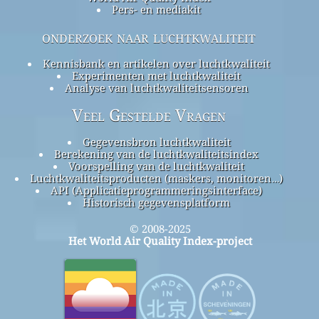
Pers- en mediakit
onderzoek naar luchtkwaliteit
Kennisbank en artikelen over luchtkwaliteit
Experimenten met luchtkwaliteit
Analyse van luchtkwaliteitsensoren
Veel Gestelde Vragen
Gegevensbron luchtkwaliteit
Berekening van de luchtkwaliteitsindex
Voorspelling van de luchtkwaliteit
Luchtkwaliteitsproducten (maskers, monitoren…)
API (Applicatieprogrammeringsinterface)
Historisch gegevensplatform
© 2008-2025
Het World Air Quality Index-project