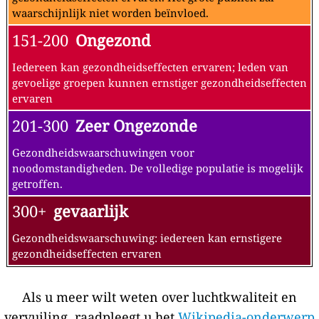
waarschijnlijk niet worden beïnvloed.
151-200
Ongezond
Iedereen kan gezondheidseffecten ervaren; leden van
gevoelige groepen kunnen ernstiger gezondheidseffecten
ervaren
201-300
Zeer Ongezonde
Gezondheidswaarschuwingen voor
noodomstandigheden. De volledige populatie is mogelijk
getroffen.
300+
gevaarlijk
Gezondheidswaarschuwing: iedereen kan ernstigere
gezondheidseffecten ervaren
Als u meer wilt weten over luchtkwaliteit en
vervuiling, raadpleegt u het
Wikipedia-onderwerp