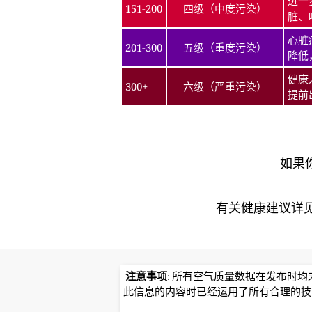
进一
151-200
四级（中度污染）
脏、
心脏
201-300
五级（重度污染）
降低
健康
300+
六级（严重污染）
提前
如果
有关健康建议详见北京
注意事项
: 所有空气质量数据在发布时
此信息的内容时已经运用了所有合理的技