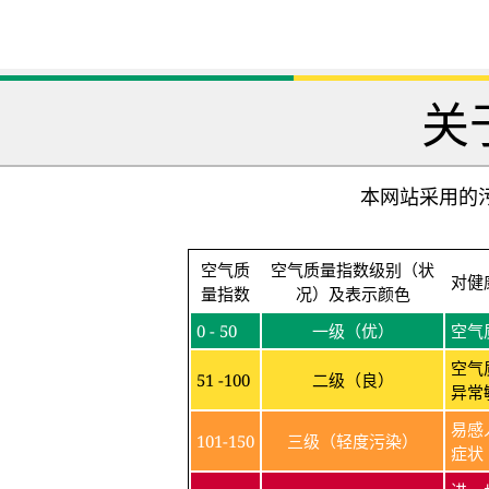
关
本网站采用的污
空气质
空气质量指数级别（状
对健
量指数
况）及表示颜色
0 - 50
一级（优）
空气
空气
51 -100
二级（良）
异常
易感
101-150
三级（轻度污染）
症状