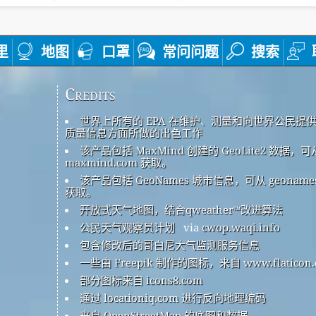
里
地图
口罩
常问问题
搜索
Credits
世界上所有的 EPA 在维护、测量和向世界公民提
质量信息方面所做的出色工作
该产品包括 MaxMind 创建的 GeoLite2 数据，可
maxmind.com 获取。
该产品包括 GeoNames 城市信息，可从 geonames
获取。
开放式天气地图，结合qweather™改进算法
公民天气观察员计划
via
cwop.waqi.info
包含修改后的哥白尼大气监测服务信息
一些由 Freepik 制作的图标，来自 www.flaticon.
部分图标来自 icons8.com
通过 locationiq.com 进行反向地理编码
来自 OpenStreetMap 的底图和数据。