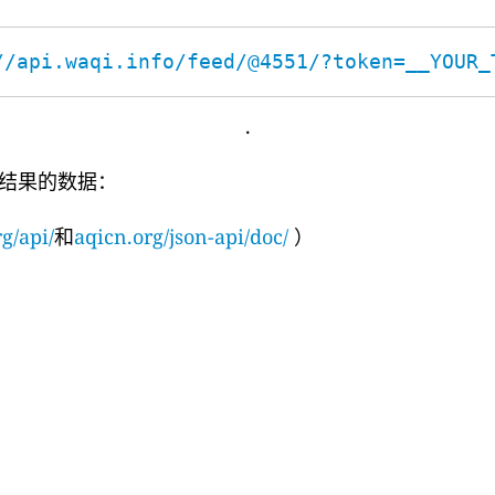
//api.waqi.info/feed/@4551/?token=__YOUR_
.
结果的数据：
g/api/
和
aqicn.org/json-api/doc/
）