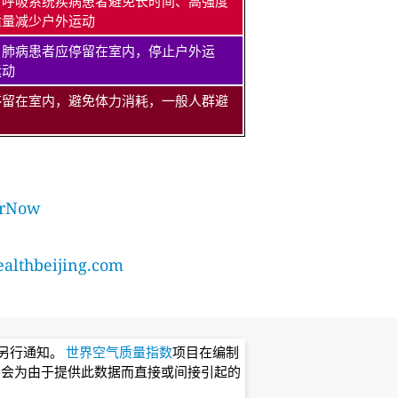
、呼吸系统疾病患者避免长时间、高强度
适量减少户外运动
、肺病患者应停留在室内，停止户外运
运动
停留在室内，避免体力消耗，一般人群避
rNow
lthbeijing.com
不另行通知。
世界空气质量指数
项目在编制
不会为由于提供此数据而直接或间接引起的