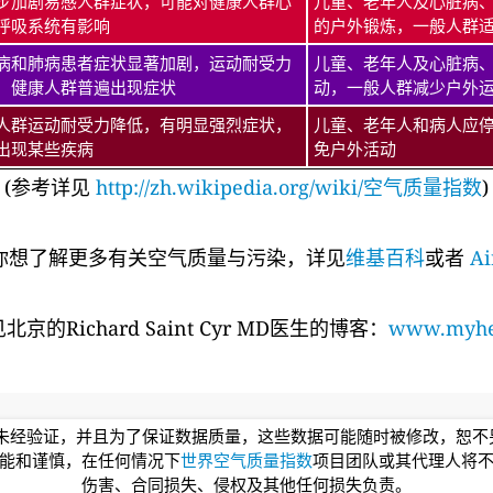
步加剧易感人群症状，可能对健康人群心
儿童、老年人及心脏病
呼吸系统有影响
的户外锻炼，一般人群
病和肺病患者症状显著加剧，运动耐受力
儿童、老年人及心脏病
，健康人群普遍出现症状
动，一般人群减少户外
人群运动耐受力降低，有明显强烈症状，
儿童、老年人和病人应
出现某些疾病
免户外活动
(参考详见
http://zh.wikipedia.org/wiki/空气质量指数
)
你想了解更多有关空气质量与污染，详见
维基百科
或者
Ai
的Richard Saint Cyr MD医生的博客：
www.myhea
均未经验证，并且为了保证数据质量，这些数据可能随时被修改，恕
能和谨慎，在任何情况下
世界空气质量指数
项目团队或其代理人将
伤害、合同损失、侵权及其他任何损失负责。