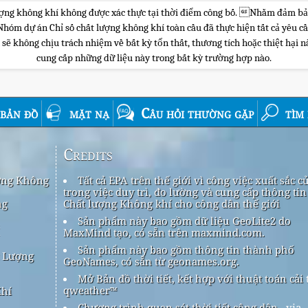
 lượng không khí không được xác thực tại thời điểm công bố. Nhằm đảm bả
m dự án Chỉ số chất lượng không khí toàn cầu đã thực hiện tất cả yêu cầu 
 không chịu trách nhiệm về bất kỳ tổn thất, thương tích hoặc thiệt hại nào
cung cấp những dữ liệu này trong bất kỳ trường hợp nào.
bản đồ
mặt nạ
Câu hỏi thường gặp
tìm
Credits
ợng Không
Tất cả EPA trên thế giới vì công việc xuất sắc c
trong việc duy trì, đo lường và cung cấp thông tin
ng
Chất lượng Không khí cho công dân thế giới
Sản phẩm này bao gồm dữ liệu GeoLite2 do
í
MaxMind tạo, có sẵn trên maxmind.com.
Sản phẩm này bao gồm thông tin thành phố
t Lượng
GeoNames, có sẵn từ geonames.org.
Mở Bản đồ thời tiết, kết hợp với thuật toán cải 
qweather™
Khí
Chương trình quan sát thời tiết công dân
via