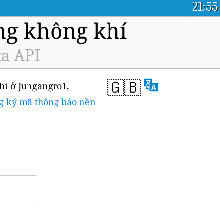
21:55
ng không khí
ta API
🇬🇧
khí ở Jungangro1,
g ký mã thông báo nền