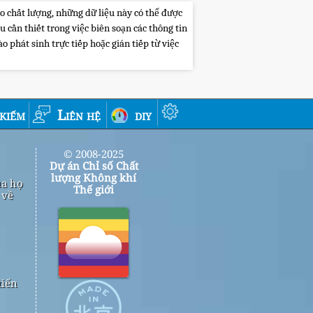
o chất lượng, những dữ liệu này có thể được
cần thiết trong việc biên soạn các thông tin
 phát sinh trực tiếp hoặc gián tiếp từ việc
 kiếm
Liên hệ
diy
© 2008-2025
Dự án Chỉ số Chất
lượng Không khí
ủa họ
Thế giới
 về
tiến