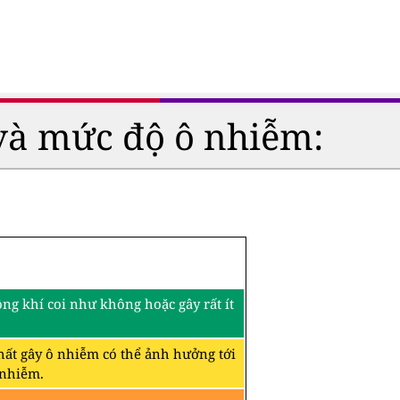
và mức độ ô nhiễm:
ng khí coi như không hoặc gây rất ít
hất gây ô nhiễm có thể ảnh hưởng tới
 nhiễm.