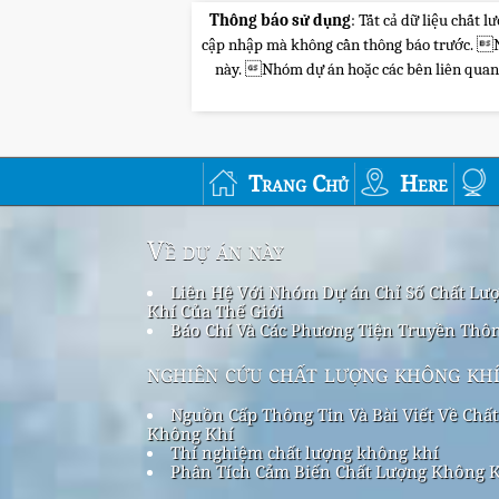
Thông báo sử dụng
: Tất cả dữ liệu chất
cập nhập mà không cần thông báo trước. Nhó
này. Nhóm dự án hoặc các bên liên quan sẽ
Trang Chủ
Here
Về dự án này
Liên Hệ Với Nhóm Dự án Chỉ Số Chất Lư
Khí Của Thế Giới
Báo Chí Và Các Phương Tiện Truyền Thô
nghiên cứu chất lượng không kh
Nguồn Cấp Thông Tin Và Bài Viết Về Chấ
Không Khí
Thí nghiệm chất lượng không khí
Phân Tích Cảm Biến Chất Lượng Không 