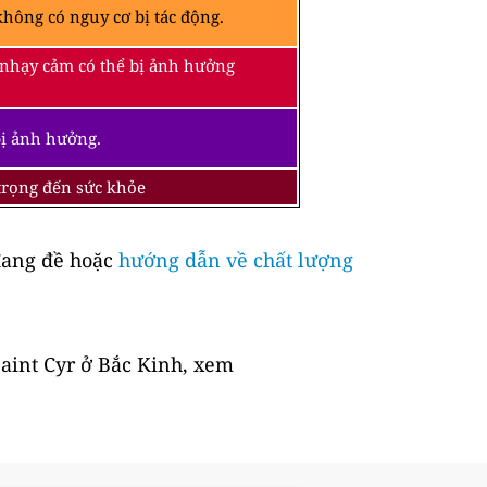
hông có nguy cơ bị tác động.
 nhạy cảm có thể bị ảnh hưởng
bị ảnh hưởng.
 trọng đến sức khỏe
ang đề hoặc
hướng dẫn về chất lượng
Saint Cyr ở Bắc Kinh, xem