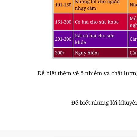
Không tốt cho người
101-150
Nhó
nhạy cảm
Mỗi
151-200
Có hại cho sức khỏe
ngh
Rất có hại cho sức
201-300
Cản
khỏe
300+
Nguy hiểm
Cản
Để biết thêm về ô nhiễm và chất lượ
Để biết những lời khuyên