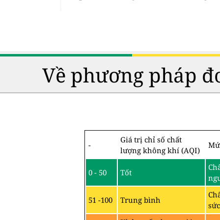
Về phương pháp đo
Giá trị chỉ số chất
-
Mứ
lượng không khí (AQI)
Chấ
0 - 50
Tốt
ng
Chấ
51 -100
Trung bình
sức