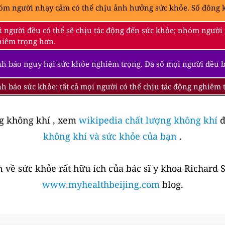
m người nhạy cảm có thể chịu ảnh hưởng sức khỏe. Số đông k
 người đều có thể sẽ chịu tác động đến sức khỏe; nhóm người
iêm trọng hơn.
h báo nguy hại sức khỏe nghiêm trọng. Đa số mọi người đều 
h báo sức khỏe: tất cả mọi người có thể chịu tác động nghiêm
ng không khí , xem
wikipedia chất lượng không khí
đ
không khí và sức khỏe của bạn
.
 về sức khỏe rất hữu ích của bác sĩ y khoa Richard 
www.myhealthbeijing.com
blog.