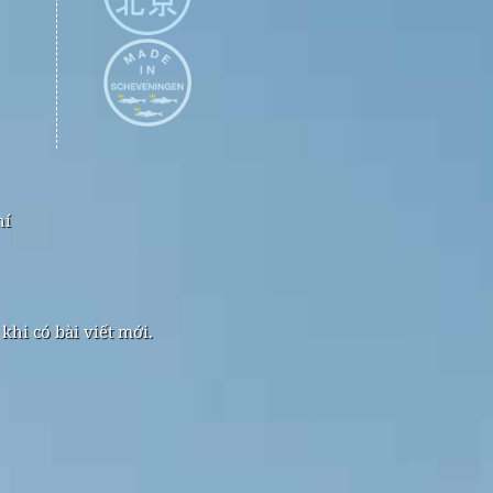
hí
hi có bài viết mới.