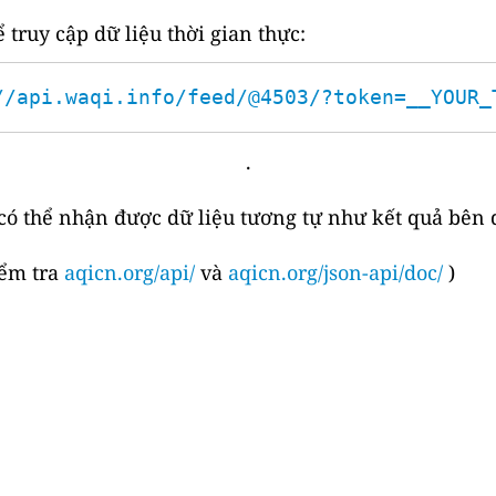
 truy cập dữ liệu thời gian thực:
//api.waqi.info/feed/@4503/?token=__YOUR_
.
 có thể nhận được dữ liệu tương tự như kết quả bên 
iểm tra
aqicn.org/api/
và
aqicn.org/json-api/doc/
)