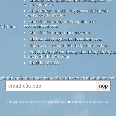
cwop.waqi.info
Chứa thông tin dịch vụ giám sát khí quyển
Copernicus đã sửa đổi
Một số biểu tượng do Freepik tạo từ
www.flaticon.com
hí (khẩu
Một số biểu tượng từ icons8.com
Mã hóa địa lý ngược bởi locationiq.com
Bản đồ cơ sở và dữ liệu từ OpenStreetMap.
Nơi lý tưởng để tận hưởng chất lượng không k
trong lành khi lướt sóng!
Thiết kế QUACO
gửi thư miễn phí hàng tháng của chúng tôi và nhận thông báo k
nộp
This page has been generated on Thursday, Aug 6th 2026, 05:55 am CST from jp2n