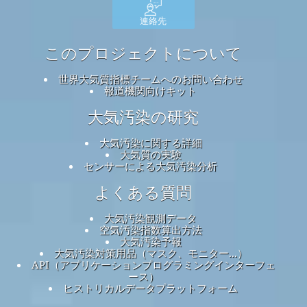
連絡先
このプロジェクトについて
世界大気質指標チームへのお問い合わせ
報道機関向けキット
大気汚染の研究
大気汚染に関する詳細
大気質の実験
センサーによる大気汚染分析
よくある質問
大気汚染観測データ
空気汚染指数算出方法
大気汚染予報
大気汚染対策用品（マスク、モニター...）
API（アプリケーションプログラミングインターフェ
ース）
ヒストリカルデータプラットフォーム