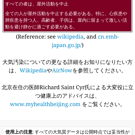
すべての者は、屋外活動を中止
全ての人が屋外活動を中止する必要がある。特に、心疾患や
肺疾患を持つ人、高齢者、子供は、屋内に留まって激しい活
動を避け静かに過ごす必要がある。
(Reference: see
wikipedia
, and
cn.emb-
japan.go.jp/
)
大気汚染についての更なる詳細をお知りになりたい方
は、
Wikipedia
や
AirNow
を参照してください。
北京在住の医師Richard Saint Cyr氏による大変役に立
つ健康上のアドバイスは、
www.myhealthbeijing.com
をご覧ください。
使用上の注意
: すべての大気質データは公開時点では妥当性が