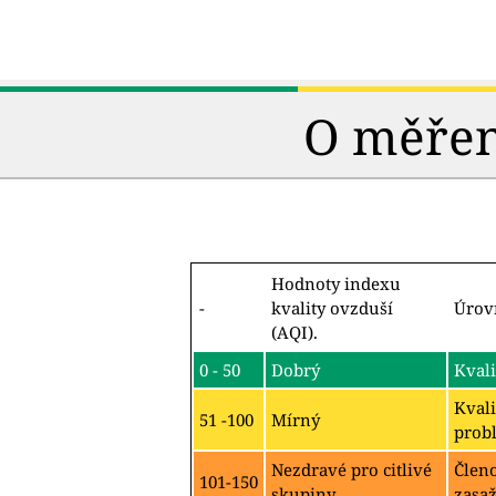
O měření
Hodnoty indexu
-
kvality ovzduší
Úrov
(AQI).
0 - 50
Dobrý
Kvali
Kvali
51 -100
Mírný
probl
Nezdravé pro citlivé
Člen
101-150
skupiny
zasa