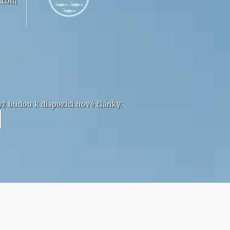
n.com
ž budou k dispozici nové články.