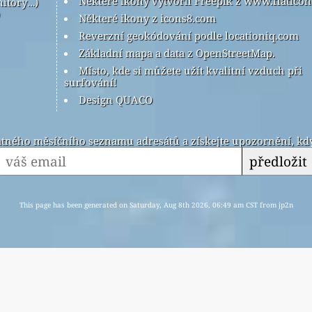
Některé ikony vytvořil Freepik z www.flatico
nitory…)
Některé ikony z icons8.com
Reverzní geokódování podle locationiq.com
Základní mapa a data z OpenStreetMap.
Místo, kde si můžete užít kvalitní vzduch při
surfování!
Design QUACO
latného měsíčního seznamu adresátů a získejte upozornění, kdy
předložit
This page has been generated on Saturday, Aug 8th 2026, 06:49 am CST from jp2n