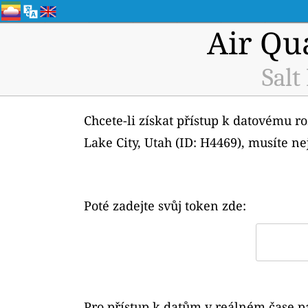
Air Qu
Salt
Chcete-li získat přístup k datovému ro
Lake City, Utah (ID: H4469), musíte ne
Poté zadejte svůj token zde:
Pro přístup k datům v reálném čase p