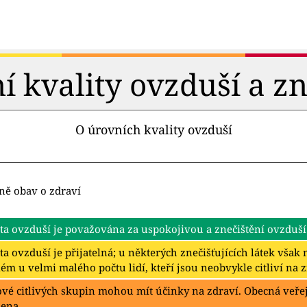
 kvality ovzduší a zn
O úrovních kvality ovzduší
ně obav o zdraví
ta ovzduší je považována za uspokojivou a znečištění ovzduší
ta ovzduší je přijatelná; u některých znečišťujících látek vša
ém u velmi malého počtu lidí, kteří jsou neobvykle citliví na 
ové citlivých skupin mohou mít účinky na zdraví. Obecná veř
žena.