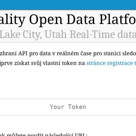
ality Open Data Platf
 Lake City, Utah Real-Time dat
zhraní API pro data v reálném čase pro stanici sledo
jprve získat svůj vlastní token na
stránce registrace
ak můžete použít následující URL: