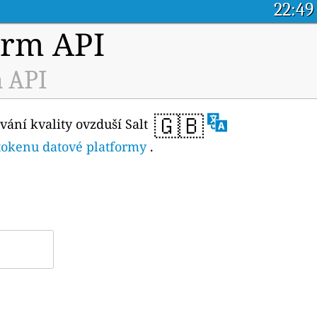
22:49
orm API
a API
🇬🇧
vání kvality ovzduší Salt
 tokenu datové platformy
.