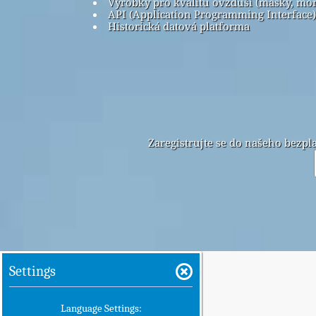
Výrobky pro kvalitu ovzduší (masky, mo
API (Application Programming Interface)
Historická datová platforma
Zaregistrujte se do našeho bezp
Settings
Language Settings: