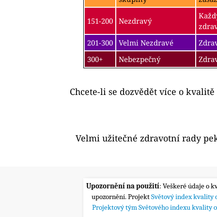
Každý
151-200
Nezdravý
zdra
201-300
Velmi Nezdravé
Zdrav
300+
Nebezpečný
Zdra
Chcete-li se dozvědět více o kvalitě
Velmi užitečné zdravotní rady pe
Upozornění na použití
: Veškeré údaje o k
upozornění. Projekt
Světový index kvality
Projektový tým Světového indexu kvality 