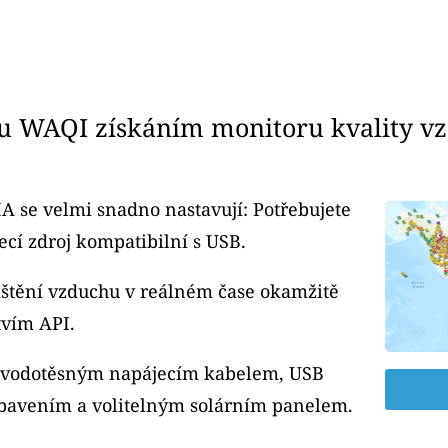
u WAQI získáním monitoru kvality v
A se velmi snadno nastavují: Potřebujete
cí zdroj kompatibilní s USB.
čištění vzduchu v reálném čase okamžitě
tvím API.
m vodotěsným napájecím kabelem, USB
bavením a volitelným solárním panelem.