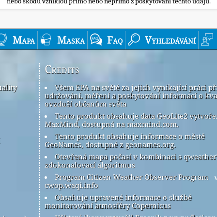
nebo škodu vzniklou přímo nebo nepřímo z poskytování těchto údajů.
Mapa
Maska
Faq
Vyhledávání
Credits
ality
Všem EPA na světě za jejich vynikající práci př
udržování, měření a poskytování informací o kva
ovzduší občanům světa
Tento produkt obsahuje data GeoLite2 vytvoř
MaxMind, dostupná na maxmind.com.
Tento produkt obsahuje informace o městě
GeoNames, dostupné z geonames.org.
Otevřená mapa počasí v kombinaci s qweathe
zdokonalovací algoritmus
Program Citizen Weather Observer Program
v
cwop.waqi.info
Obsahuje upravené informace o službě
monitorování atmosféry Copernicus