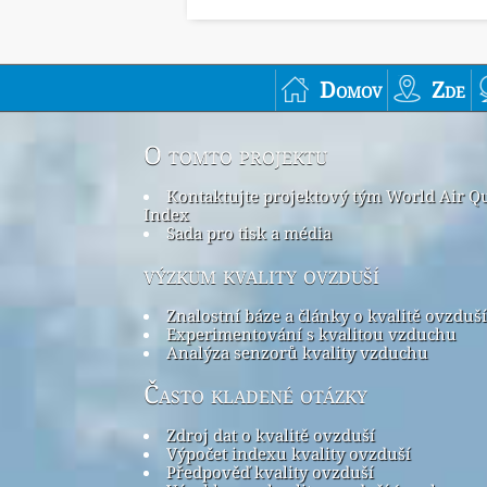
Domov
Zde
O tomto projektu
Kontaktujte projektový tým World Air Qu
Index
Sada pro tisk a média
výzkum kvality ovzduší
Znalostní báze a články o kvalitě ovzduší
Experimentování s kvalitou vzduchu
Analýza senzorů kvality vzduchu
Často kladené otázky
Zdroj dat o kvalitě ovzduší
Výpočet indexu kvality ovzduší
Předpověď kvality ovzduší