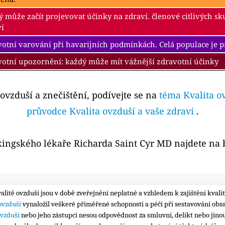
 může začít projevovat účinky na zdraví. členové citlivých s
ví
otní varování při havarijních podmínkách. Celá populace je 
votní upozornění: každý může mít vážnější zdravotní účinky
 ovzduší a znečištění, podívejte se na
téma Kvalita o
průvodce Kvalita ovzduší a vaše zdraví
.
kingského lékaře Richarda Saint Cyr MD najdete na
valitě ovzduší jsou v době zveřejnění neplatné a vzhledem k zajištění kva
 ovzduší
vynaložil veškeré přiměřené schopnosti a péči při sestavování obs
ovzduší
nebo jeho zástupci nesou odpovědnost za smluvní, delikt nebo jinou