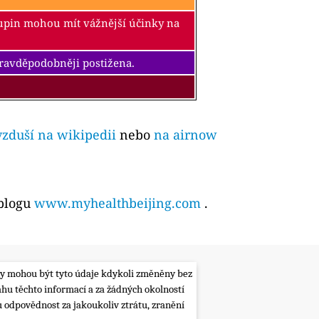
kupin mohou mít vážnější účinky na
pravděpodobněji postižena.
vzduší na wikipedii
nebo
na airnow
 blogu
www.myhealthbeijing.com
.
lity mohou být tyto údaje kdykoli změněny bez
ahu těchto informací a za žádných okolností
 odpovědnost za jakoukoliv ztrátu, zranění