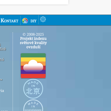
Kontakt
diy
© 2008-2025
Projekt indexu
světové kvality
i
ovzduší
litě
ená
r™
ia