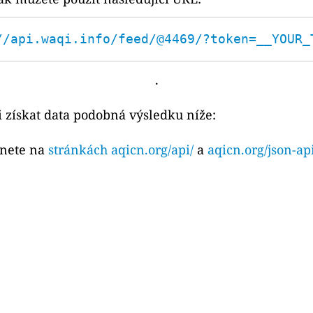
//api.waqi.info/feed/@4469/?token=__YOUR_
.
 získat data podobná výsledku níže:
znete na
stránkách aqicn.org/api/
a
aqicn.org/json-ap