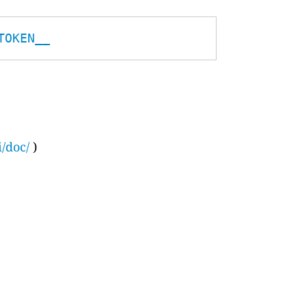
TOKEN__
i/doc/
)