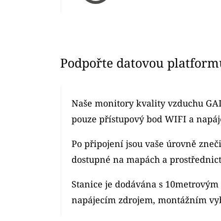
Podpořte datovou platform
Naše monitory kvality vzduchu GAI
pouze přístupový bod WIFI a napáje
Po připojení jsou vaše úrovně zne
dostupné na mapách a prostřednic
Stanice je dodávána s 10metrový
napájecím zdrojem, montážním vy