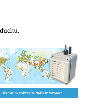
zduchu.
Kliknutím zobrazíte další informace