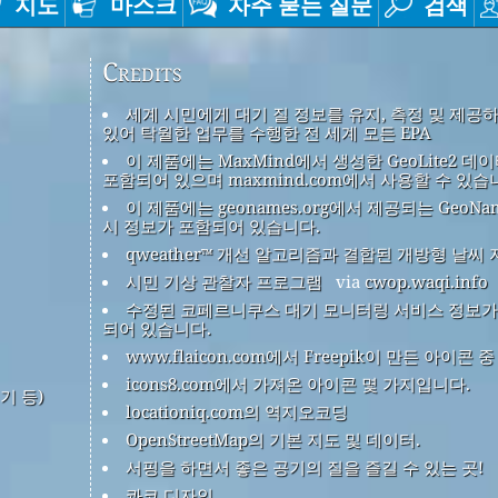
지도
마스크
자주 묻는 질문
검색
Credits
세계 시민에게 대기 질 정보를 유지, 측정 및 제공
있어 탁월한 업무를 수행한 전 세계 모든 EPA
이 제품에는 MaxMind에서 생성한 GeoLite2 데
포함되어 있으며 maxmind.com에서 사용할 수 있습
이 제품에는 geonames.org에서 제공되는 GeoNa
시 정보가 포함되어 있습니다.
qweather™ 개선 알고리즘과 결합된 개방형 날씨 
시민 기상 관찰자 프로그램
via
cwop.waqi.info
수정된 코페르니쿠스 대기 모니터링 서비스 정보가
되어 있습니다.
www.flaicon.com에서 Freepik이 만든 아이콘 
icons8.com에서 가져온 아이콘 몇 가지입니다.
기 등)
locationiq.com의 역지오코딩
OpenStreetMap의 기본 지도 및 데이터.
서핑을 하면서 좋은 공기의 질을 즐길 수 있는 곳!
콰코 디자인