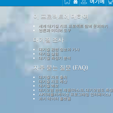
홈
여기에
이 프로젝트에 대하여
세계 대기질 지표 프로젝트 팀에 문의하기
언론과 미디어 도구
대기질 조사
대기질 관련 정보와 기사
대기질 실험
대기질 측정기 분석
자주 묻는 질문 (FAQ)
대기질 자료 출처
대기질 지표 계산
대기질 예보
대기오염 관련 제품(마스크, 대기오염도 측정
API(애플리케이션 프로그래밍 인터페이스)
과거 데이터 플랫폼