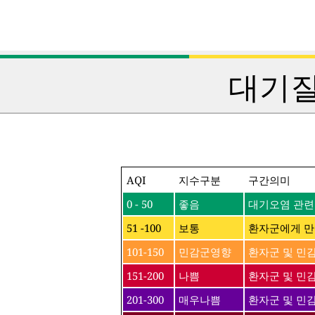
대기질
AQI
지수구분
구간의미
0 - 50
좋음
대기오염 관련
51 -100
보통
환자군에게 만
101-150
민감군영향
환자군 및 민
151-200
나쁨
환자군 및 민감
201-300
매우나쁨
환자군 및 민