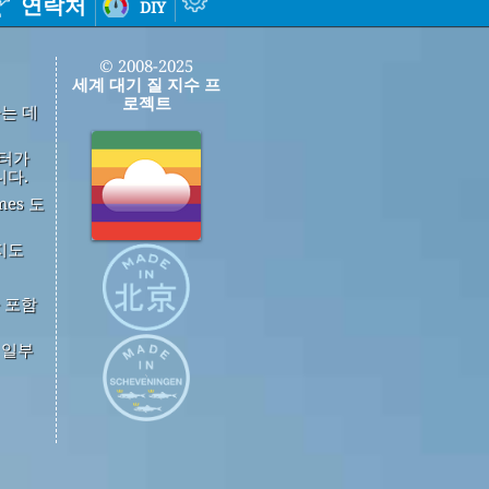
연락처
diy
© 2008-2025
세계 대기 질 지수 프
로젝트
하는 데
이터가
니다.
mes 도
지도
 포함
중 일부