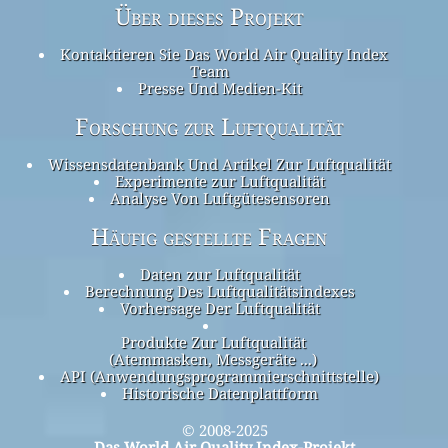
Über dieses Projekt
Kontaktieren Sie Das World Air Quality Index
Team
Presse Und Medien-Kit
Forschung zur Luftqualität
Wissensdatenbank Und Artikel Zur Luftqualität
Experimente zur Luftqualität
Analyse Von Luftgütesensoren
Häufig gestellte Fragen
Daten zur Luftqualität
Berechnung Des Luftqualitätsindexes
Vorhersage Der Luftqualität
Produkte Zur Luftqualität
(Atemmasken, Messgeräte ...)
API (Anwendungsprogrammierschnittstelle)
Historische Datenplattform
© 2008-2025
Das World Air Quality Index-Projekt