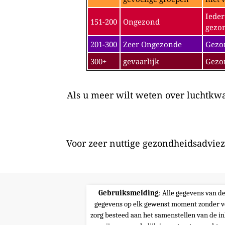
Ieder
151-200
Ongezond
gezon
201-300
Zeer Ongezonde
Gezon
300+
gevaarlijk
Gezo
Als u meer wilt weten over luchtkwal
Voor zeer nuttige gezondheidsadviez
Gebruiksmelding
: Alle gegevens van d
gegevens op elk gewenst moment zonder v
zorg besteed aan het samenstellen van de i