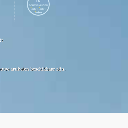
it
uwe artikelen beschikbaar zijn.