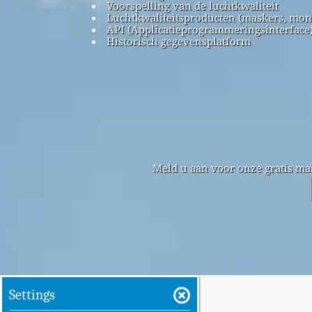
Voorspelling van de luchtkwaliteit
Luchtkwaliteitsproducten (maskers, mon
API (Applicatieprogrammeringsinterface
Historisch gegevensplatform
Meld u aan voor onze gratis ma
Settings