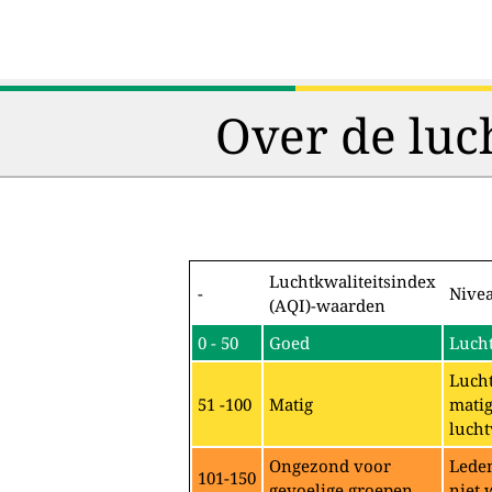
Over de luc
Luchtkwaliteitsindex
-
Nive
(AQI)-waarden
0 - 50
Goed
Lucht
Lucht
51 -100
Matig
matig
lucht
Ongezond voor
Leden
101-150
gevoelige groepen
niet 