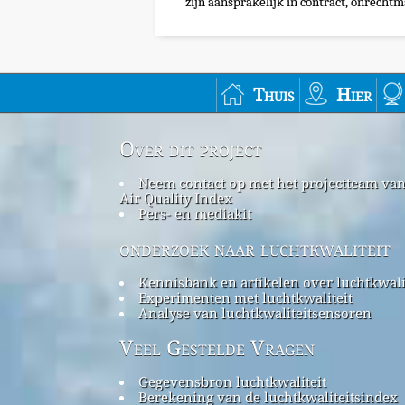
zijn aansprakelijk in contract, onrechtma
Thuis
Hier
Over dit project
Neem contact op met het projectteam va
Air Quality Index
Pers- en mediakit
onderzoek naar luchtkwaliteit
Kennisbank en artikelen over luchtkwali
Experimenten met luchtkwaliteit
Analyse van luchtkwaliteitsensoren
Veel Gestelde Vragen
Gegevensbron luchtkwaliteit
Berekening van de luchtkwaliteitsindex