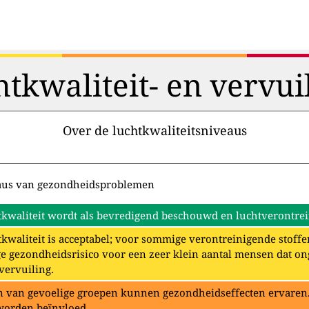
htkwaliteit- en vervui
Over de luchtkwaliteitsniveaus
aus van gezondheidsproblemen
kwaliteit wordt als bevredigend beschouwd en luchtverontrein
kwaliteit is acceptabel; voor sommige verontreinigende stoffe
e gezondheidsrisico voor een zeer klein aantal mensen dat o
vervuiling.
 van gevoelige groepen kunnen gezondheidseffecten ervaren. 
worden beïnvloed.