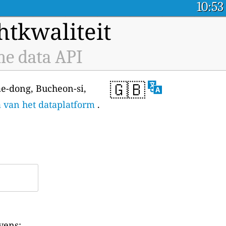
10:53
tkwaliteit
me data API
🇬🇧
ae-dong, Bucheon-si,
a van het dataplatform
.
vens: