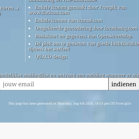
Enkele iconen gemaakt door Freepik van
itoren…)
www.flaticon.com
)
Enkele iconen van icons8.com
Omgekeerde geocodering door locationiq.com
Basiskaart en gegevens van OpenStreetMap.
Dé plek om te genieten van goede luchtkwalite
tijdens het surfen!
QUACO design
andelijkse mailinglijst en ontvang een melding wanneer er nie
indienen
This page has been generated on Thursday, Aug 6th 2026, 18:53 pm CST from jp2n