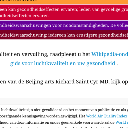
een kan gezondheidseffecten ervaren; leden van gevoelige gr
dheidseffecten ervaren
dheidswaarschuwingen voor noodomstandigheden. De volledig
ndheidswaarschuwing: iedereen kan ernstigere gezondheidsef
iteit en vervuiling, raadpleegt u het
Wikipedia-ond
gids voor luchtkwaliteit en uw gezondheid
.
en van de Beijing-arts Richard Saint Cyr MD, kijk o
e luchtkwaliteit zijn niet-gevalideerd op het moment van publicatie en al
oorafgaande kennisgeving worden gewijzigd. Het
World Air Quality Index
nhoud van deze informatie en onder geen enkele voorwaarde zal de
World 