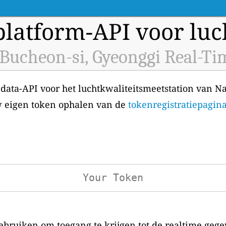
latform-API voor luch
Bucheon-si, Gyeonggi Real-Ti
 data-API voor het luchtkwaliteitsmeetstation van N
uw eigen token ophalen van de
tokenregistratiepagin
bruiken om toegang te krijgen tot de realtime gege