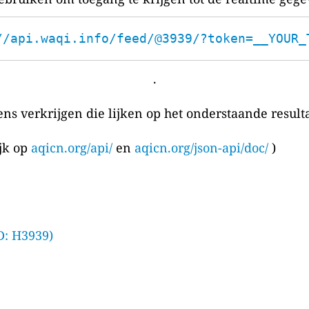
//api.waqi.info/feed/@3939/?token=__YOUR_
.
ens verkrijgen die lijken op het onderstaande resulta
ijk op
aqicn.org/api/
en
aqicn.org/json-api/doc/
)
D: H3939)