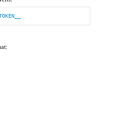
TOKEN__
at: