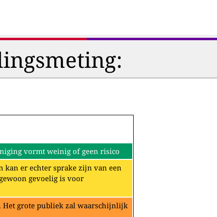
lingsmeting:
iging vormt weinig of geen risico
n kan er echter sprake zijn van een
ngewoon gevoelig is voor
Het grote publiek zal waarschijnlijk