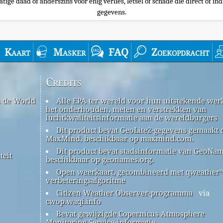
tige daad of anderszins voor enig verlies, letsel of schade die direct of ind
gegevens.
Kaart
Masker
FAQ
Zoekopdracht
Credits
n de World
Alle EPA ter wereld voor hun uitstekende werk
het onderhouden, meten en verstrekken van
luchtkwaliteitsinformatie aan de wereldburgers
Dit product bevat GeoLite2-gegevens gemaakt 
MaxMind, beschikbaar op maxmind.com.
Dit product bevat stadsinformatie van GeoNam
teit
beschikbaar op geonames.org.
Open weerkaart, gecombineerd met qweather
verbeteringsalgoritme
Citizen Weather Observer-programma
via
cwop.waqi.info
Bevat gewijzigde Copernicus Atmosphere
Monitoring Service-informatie