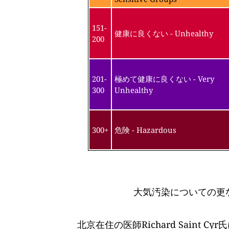
151-
健康に良くない - Unhealthy
200
201-
極めて健康に良くない - Very
300
Unhealthy
300+
危険 - Hazardous
大気汚染についての更
北京在住の医師Richard Saint