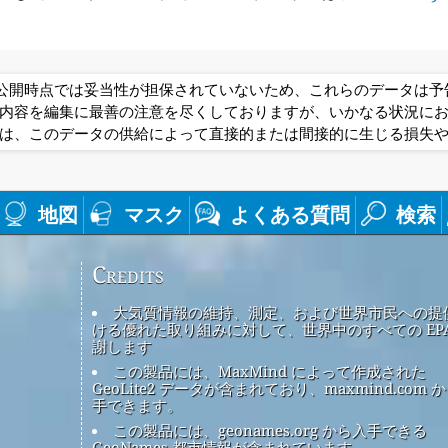
は公開時点では妥当性が担保されていないため、これらのデータは
内容を編集に最善の注意を尽くしておりますが、いかなる状況に
は、このデータの供給によって直接的または間接的に生じる損失
地図
マスク
よくある質問
検索
Credits
大気質情報の維持、測定、および世界市民への提
ける優れた取り組みに対して、世界中のすべての EPA
謝します
この製品には、MaxMind によって作成された
GeoLite2 データが含まれており、maxmind.com 
手できます。
この製品には、geonames.org から入手できる
GeoNames 都市情報が含まれています。