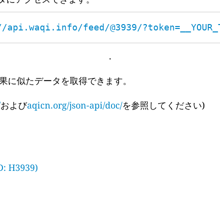
//api.waqi.info/feed/@3939/?token=__YOUR_
.
果に似たデータを取得できます。
/
および
aqicn.org/json-api/doc/
を参照してください)
D: H3939)