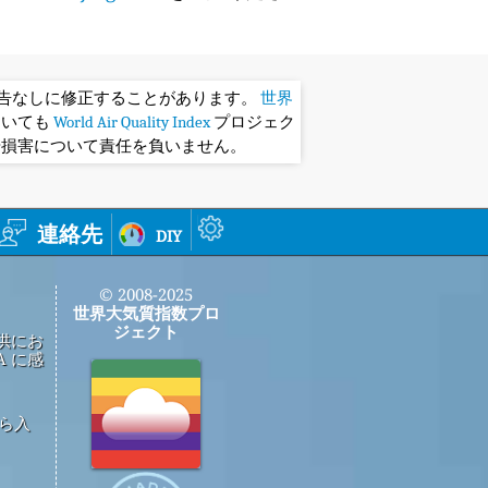
予告なしに修正することがあります。
世界
おいても
World Air Quality Index
プロジェク
や損害について責任を負いません。
連絡先
diy
© 2008-2025
世界大気質指数プロ
ジェクト
供にお
 に感
から入