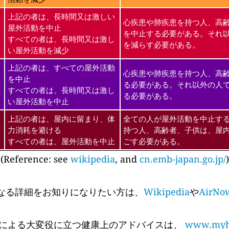
上記の者は、長時間又は激しい
心疾患や肺疾患を持つ人、高
屋外活動を中止
を中止する必要がある。それ
すべての者は、長時間又は激し
を減らす必要がある。
い屋外活動を減少
上記の者は、すべての屋外活動
心疾患や肺疾患を持つ人、高
を中止
る必要がある。それ以外の人
すべての者は、長時間又は激し
る必要がある。
い屋外活動を中止
上記の者は、屋内に留まり、体
全ての人が屋外活動を中止す
力消耗を避ける
持つ人、高齢者、子供は、屋
すべての者は、屋外活動を中止
ごす必要がある。
(Reference: see
wikipedia
, and
cn.emb-japan.go.jp/
)
なる詳細をお知りになりたい方は、
Wikipedia
や
AirNo
 Cyr氏による大変役に立つ健康上のアドバイスは、
www.myhe