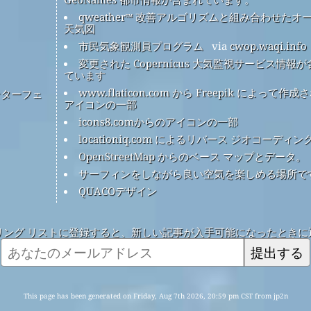
qweather™ 改善アルゴリズムと組み合わせたオ
天気図
市民気象観測員プログラム
via
cwop.waqi.info
変更された Copernicus 大気監視サービス情報
ています
www.flaticon.com から Freepik によって作成
ンターフェ
アイコンの一部
icons8.comからのアイコンの一部
locationiq.com によるリバース ジオコーディン
OpenStreetMap からのベース マップとデータ。
サーフィンをしながら良い空気を楽しめる場所で
QUACOデザイン
リング リストに登録すると、新しい記事が入手可能になったときに
提出する
This page has been generated on Friday, Aug 7th 2026, 20:59 pm CST from jp2n