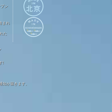
ープン
が含まれ
された
グ
す!
通知が届きます。