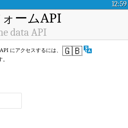
12:59
ォームAPI
me data API
🇬🇧
データ API にアクセスするには、
す。