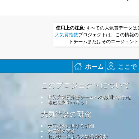
使用上の注意
: すべての大気質データ
大気質指数
プロジェクトは、この情報の
トチームまたはそのエージェント
ホーム
ここで
このプロジェクトについて
世界大気質指標チームへのお問い合わせ
報道機関向けキット
大気汚染の研究
大気汚染に関する詳細
大気質の実験
センサーによる大気汚染分析