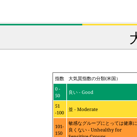
指数
大気質指数の分類(米国）
0 -
良い - Good
50
51
並 - Moderate
-100
敏感なグループにとっては健康
101-
良くない - Unhealthy for
150
Sensitive Groups