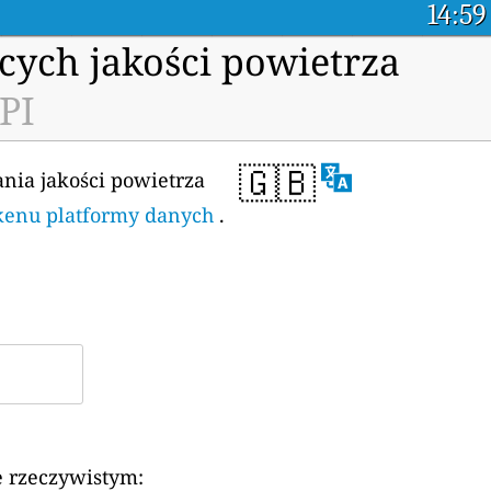
14:59
cych jakości powietrza
PI
🇬🇧
ania jakości powietrza
tokenu platformy danych
.
e rzeczywistym: