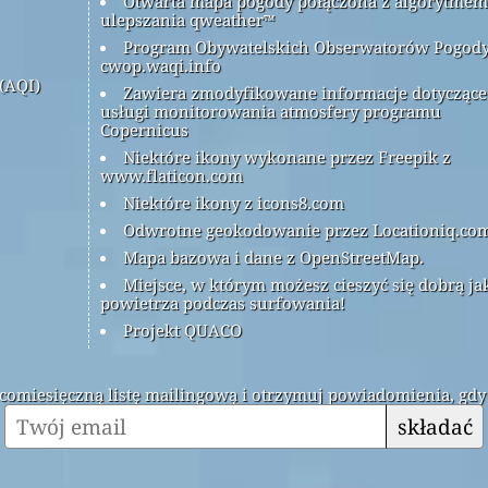
Otwarta mapa pogody połączona z algorytmem
ulepszania qweather™
Program Obywatelskich Obserwatorów Pogod
cwop.waqi.info
(AQI)
Zawiera zmodyfikowane informacje dotyczące
usługi monitorowania atmosfery programu
Copernicus
Niektóre ikony wykonane przez Freepik z
www.flaticon.com
Niektóre ikony z icons8.com
Odwrotne geokodowanie przez Locationiq.co
Mapa bazowa i dane z OpenStreetMap.
Miejsce, w którym możesz cieszyć się dobrą ja
powietrza podczas surfowania!
Projekt QUACO
ą comiesięczną listę mailingową i otrzymuj powiadomienia, gdy
składać