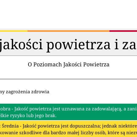
akości powietrza i z
O Poziomach Jakości Powietrza
my zagrożenia zdrowia
Dobra - Jakość powietrza jest uznawana za zadowalającą, a zan
lkie ryzyko lub jego brak.
: Średnia - Jakość powietrza jest dopuszczalna; jednak niektó
owanie szkodliwe dla bardzo małej liczby osób, które są nie