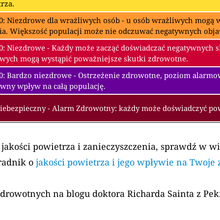
rza.
0: Niezdrowe dla wrażliwych osób - u osób wrażliwych mogą w
ia. Większość populacji może nie odczuwać negatywnych obj
0: Niezdrowe - Każdy może zacząć doświadczać negatywnych 
wych mogą wystąpić poważniejsze skutki zdrowotne.
00: Bardzo niezdrowe - Ostrzeżenie zdrowotne, poziom alarm
wny wpływ na całą populację.
Niebezpieczny - Alarm Zdrowotny: każdy może doświadczyć p
 jakości powietrza i zanieczyszczenia, sprawdź w w
radnik o
jakości powietrza i jego wpływie na Twoje
zdrowotnych na blogu doktora Richarda Sainta z Pe