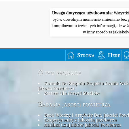
Uwaga dotycząca użytkowania
: Wszystk
być w dowolnym momencie zmieniane bez pow
kompilowaniu treści tych informacji, ale w 
w inny sposób za jakiekol
Strona
Here
O tym projekcie
Kontakt Do Zespołu Projektu świata Ws
Jakości Powietrza
Zestaw Dla Prasy I Mediów
Badania jakości powietrza
Baza Wiedzy I Artykuły Dot. Jakości Pow
Eksperymenty z jakością powietrza
Analiza Czujników Jakości Powietrza