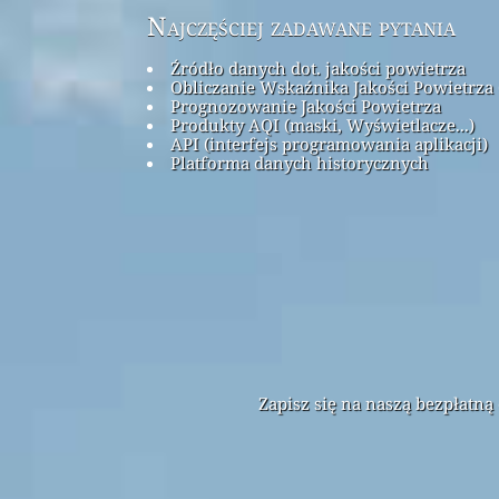
Najczęściej zadawane pytania
Źródło danych dot. jakości powietrza
Obliczanie Wskaźnika Jakości Powietrza 
Prognozowanie Jakości Powietrza
Produkty AQI (maski, Wyświetlacze...)
API (interfejs programowania aplikacji)
Platforma danych historycznych
Zapisz się na naszą bezpłatn