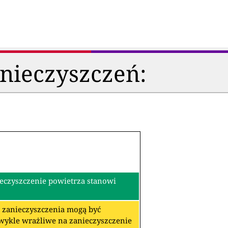
anieczyszczeń:
ieczyszczenie powietrza stanowi
re zanieczyszczenia mogą być
zwykle wrażliwe na zanieczyszczenie