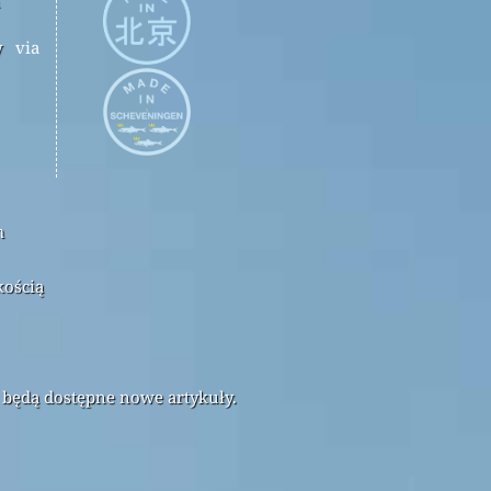
y
via
m
kością
 będą dostępne nowe artykuły.