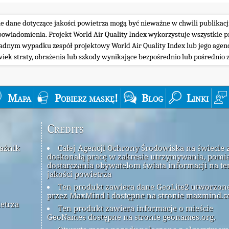
ie dane dotyczące jakości powietrza mogą być nieważne w chwili publikacj
iadomienia. Projekt World Air Quality Index wykorzystuje wszystkie prz
żadnym wypadku zespół projektowy World Air Quality Index lub jego agenc
wiek straty, obrażenia lub szkody wynikające bezpośrednio lub pośrednio z
Mapa
Pobierz maskę!
Blog
Linki
Credits
kaźnik
Całej Agencji Ochrony Środowiska na świecie 
doskonałą pracę w zakresie utrzymywania, pomia
dostarczania obywatelom świata informacji na t
jakości powietrza
Ten produkt zawiera dane GeoLite2 utworzon
przez MaxMind i dostępne na stronie maxmind.c
ietrza
Ten produkt zawiera informacje o mieście
GeoNames dostępne na stronie geonames.org.