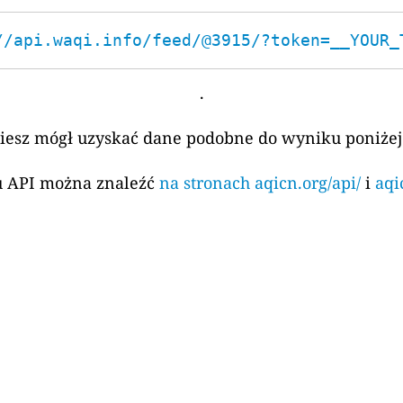
//api.waqi.info/feed/@3915/?token=__YOUR_
.
ziesz mógł uzyskać dane podobne do wyniku poniżej
su API można znaleźć
na stronach aqicn.org/api/
i
aqi