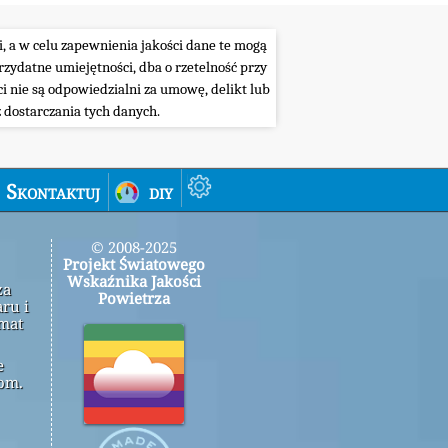
i, a w celu zapewnienia jakości dane te mogą
ydatne umiejętności, dba o rzetelność przy
i nie są odpowiedzialni za umowę, delikt lub
 dostarczania tych danych.
Skontaktuj
diy
© 2008-2025
Projekt Światowego
Wskaźnika Jakości
za
Powietrza
ru i
emat
e
om.