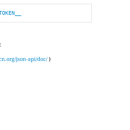
TOKEN__
:
cn.org/json-api/doc/
)