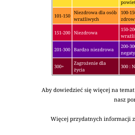
powiet
Niezdrowa dla osób
100-15
101-150
wrażliwych
zdrow
150-20
151-200
Niezdrowa
wrażli
200-3
201-300
Bardzo niezdrowa
negaty
Zagrożenie dla
300+
300 : 
życia
Aby dowiedzieć się więcej na temat
nasz po
Więcej przydatnych informacji 