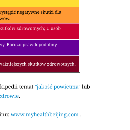
ystąpić negatywne skutki dla
awów.
skutków zdrowotnych; U osób
owy. Bardzo prawdopodobny
oważniejszych skutków zdrowotnych.
ikipedii temat
"jakość powietrza"
lub
 zdrowie
.
kinu:
www.myhealthbeijing.com
.