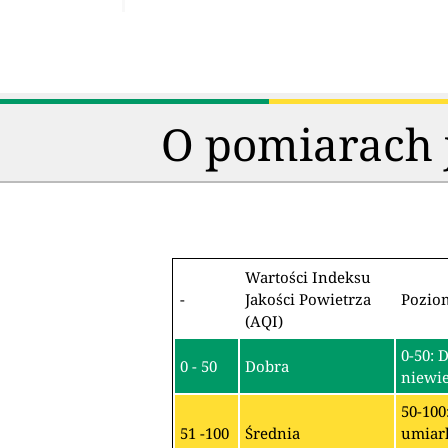
O pomiarach j
Wartości Indeksu
-
Jakości Powietrza
Pozio
(AQI)
0-50: 
0 - 50
Dobra
niewie
50-100
51 -100
Średnia
umiark