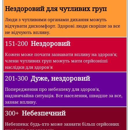
Нездоровий для чутливих груп
Люди з чутливими органами дихання можуть
відчувати дискомфорт. Здорові люди скоріше за все
не відчують впливу.
151-200
Нездоровий
Кожен може почати зазнавати впливу на здоров'я;
члени чутливих груп можуть мати серйозніші
наслідки для здоров'я
201-300
Дуже, нездоровий
Попередження про небезпеку для здоров'я,
надзвичайна ситуація. Все населення, швидше за все,
зазнає впливу.
300+
Небезпечний
Небезпека: будь-хто може зазнати більш серйозних