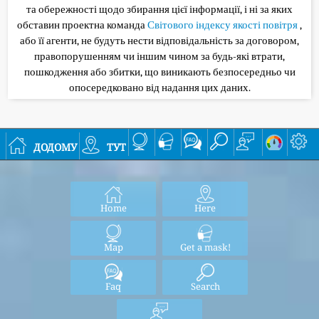
та обережності щодо збирання цієї інформації, і ні за яких
обставин проектна команда
Світового індексу якості повітря
,
або її агенти, не будуть нести відповідальність за договором,
правопорушенням чи іншим чином за будь-які втрати,
пошкодження або збитки, що виникають безпосередньо чи
опосередковано від надання цих даних.
додому
тут
Home
Here
Map
Get a mask!
Faq
Search