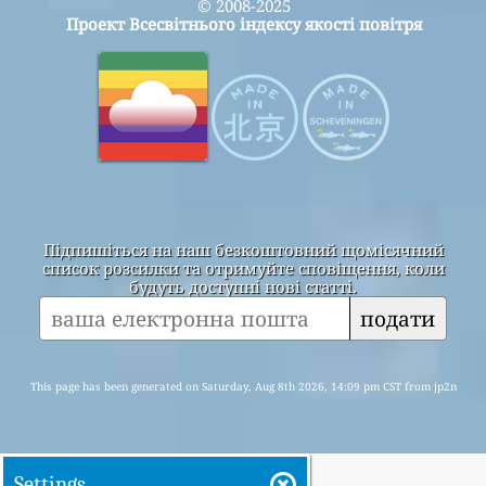
© 2008-2025
Проект Всесвітнього індексу якості повітря
Підпишіться на наш безкоштовний щомісячний
список розсилки та отримуйте сповіщення, коли
будуть доступні нові статті.
подати
This page has been generated on Saturday, Aug 8th 2026, 14:09 pm CST from jp2n
Settings