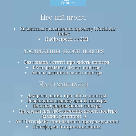
Contact
Про цей проект
Зв’яжіться з командою проекту World Air
Index
Набір преси та ЗМІ
дослідження якості повітря
База знань і статті про якість повітря
Експеримент з якості повітря
Аналіз датчиків якості повітря
Часті запитання
Джерело даних про якість повітря
Розрахунок індексу якості повітря
Прогнозування якості повітря
Продукти для забезпечення якості повітря
(маски, монітори…)
API (інтерфейс прикладного програмування)
Платформа історичних даних