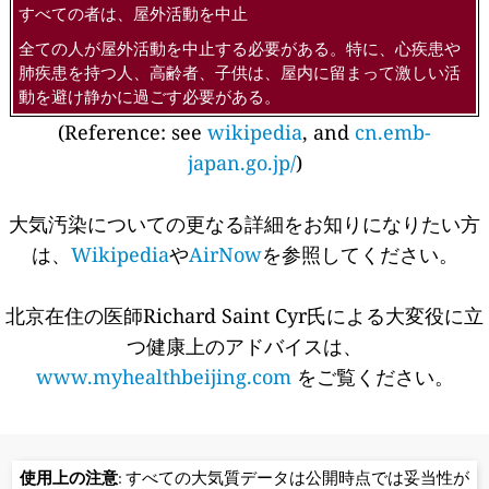
すべての者は、屋外活動を中止
全ての人が屋外活動を中止する必要がある。特に、心疾患や
肺疾患を持つ人、高齢者、子供は、屋内に留まって激しい活
動を避け静かに過ごす必要がある。
(Reference: see
wikipedia
, and
cn.emb-
japan.go.jp/
)
大気汚染についての更なる詳細をお知りになりたい方
は、
Wikipedia
や
AirNow
を参照してください。
北京在住の医師Richard Saint Cyr氏による大変役に立
つ健康上のアドバイスは、
www.myhealthbeijing.com
をご覧ください。
使用上の注意
: すべての大気質データは公開時点では妥当性が