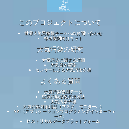
連絡先
このプロジェクトについて
世界大気質指標チームへのお問い合わせ
報道機関向けキット
大気汚染の研究
大気汚染に関する詳細
大気質の実験
センサーによる大気汚染分析
よくある質問
大気汚染観測データ
空気汚染指数算出方法
大気汚染予報
大気汚染対策用品（マスク、モニター...）
API（アプリケーションプログラミングインターフェ
ース）
ヒストリカルデータプラットフォーム