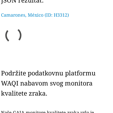
JSON rezultat:
Camarones, México (ID: H3312)
Podržite podatkovnu platformu
WAQI nabavom svog monitora
kvalitete zraka.
Naše GAIA monitore kvalitete zraka vrlo je