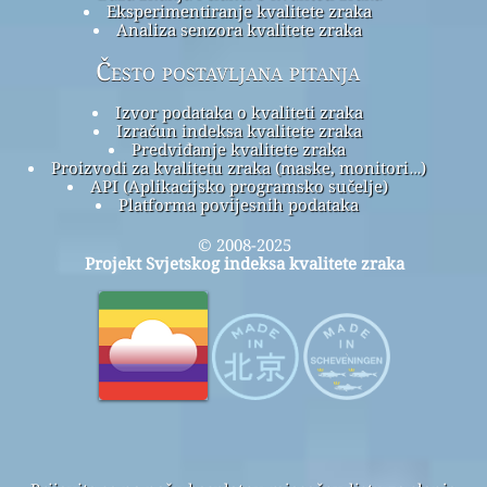
Eksperimentiranje kvalitete zraka
Analiza senzora kvalitete zraka
Često postavljana pitanja
Izvor podataka o kvaliteti zraka
Izračun indeksa kvalitete zraka
Predviđanje kvalitete zraka
Proizvodi za kvalitetu zraka (maske, monitori…)
API (Aplikacijsko programsko sučelje)
Platforma povijesnih podataka
© 2008-2025
Projekt Svjetskog indeksa kvalitete zraka