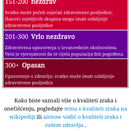
151-200
nezdrav
Svatko može početi osjećati zdravstvene posljedice;
članovi osjetljivih skupina mogu imati ozbiljnije
zdravstvene posljedice
201-300
Vrlo nezdravo
Zdravstvena upozorenja o izvanrednim okolnostima.
Veća je vjerojatnost da će cijela populacija biti pogođena.
300+
Opasan
Upozorenje o zdravlju: svatko može imati ozbiljnije
zdravstvene posljedice
Kako biste saznali više o kvaliteti zraka i
onečišćenju, pogledajte
temu o kvaliteti zraka na
wikipediji
ili
airnow vodič o kvaliteti zraka i
vašem zdravlju
.