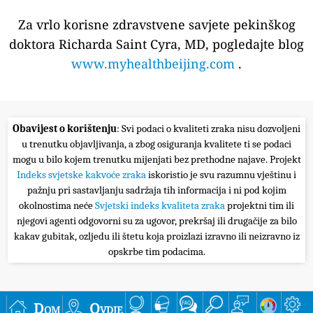
Za vrlo korisne zdravstvene savjete pekinškog
doktora Richarda Saint Cyra, MD, pogledajte blog
www.myhealthbeijing.com
.
Obavijest o korištenju
: Svi podaci o kvaliteti zraka nisu dozvoljeni
u trenutku objavljivanja, a zbog osiguranja kvalitete ti se podaci
mogu u bilo kojem trenutku mijenjati bez prethodne najave. Projekt
Indeks svjetske kakvoće zraka
iskoristio je svu razumnu vještinu i
pažnju pri sastavljanju sadržaja tih informacija i ni pod kojim
okolnostima neće
Svjetski indeks kvaliteta zraka
projektni tim ili
njegovi agenti odgovorni su za ugovor, prekršaj ili drugačije za bilo
kakav gubitak, ozljedu ili štetu koja proizlazi izravno ili neizravno iz
opskrbe tim podacima.
Dom
Ovdje