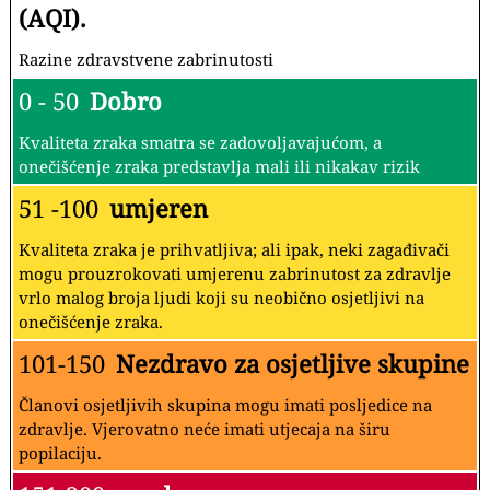
(AQI).
Razine zdravstvene zabrinutosti
0 - 50
Dobro
Kvaliteta zraka smatra se zadovoljavajućom, a
onečišćenje zraka predstavlja mali ili nikakav rizik
51 -100
umjeren
Kvaliteta zraka je prihvatljiva; ali ipak, neki zagađivači
mogu prouzrokovati umjerenu zabrinutost za zdravlje
vrlo malog broja ljudi koji su neobično osjetljivi na
onečišćenje zraka.
101-150
Nezdravo za osjetljive skupine
Članovi osjetljivih skupina mogu imati posljedice na
zdravlje. Vjerovatno neće imati utjecaja na širu
popilaciju.