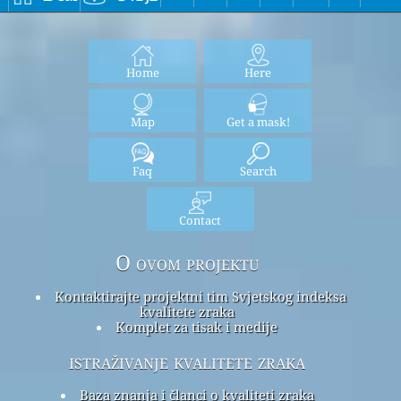
Home
Here
Map
Get a mask!
Faq
Search
Contact
O ovom projektu
Kontaktirajte projektni tim Svjetskog indeksa
kvalitete zraka
Komplet za tisak i medije
istraživanje kvalitete zraka
Baza znanja i članci o kvaliteti zraka