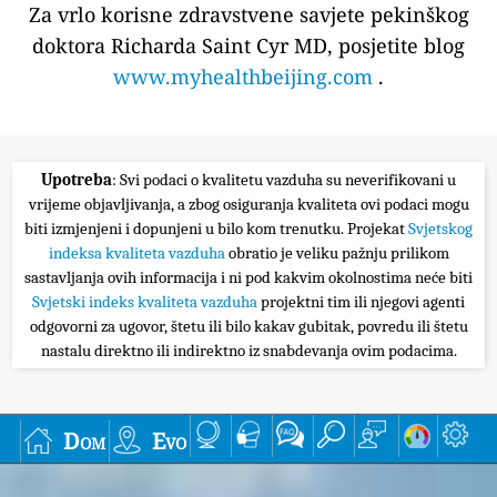
Za vrlo korisne zdravstvene savjete pekinškog
doktora Richarda Saint Cyr MD, posjetite blog
www.myhealthbeijing.com
.
Upotreba
: Svi podaci o kvalitetu vazduha su neverifikovani u
vrijeme objavljivanja, a zbog osiguranja kvaliteta ovi podaci mogu
biti izmjenjeni i dopunjeni u bilo kom trenutku. Projekat
Svjetskog
indeksa kvaliteta vazduha
obratio je veliku pažnju prilikom
sastavljanja ovih informacija i ni pod kakvim okolnostima neće biti
Svjetski indeks kvaliteta vazduha
projektni tim ili njegovi agenti
odgovorni za ugovor, štetu ili bilo kakav gubitak, povredu ili štetu
nastalu direktno ili indirektno iz snabdevanja ovim podacima.
Dom
Evo