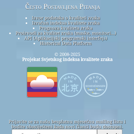
Često Postavljena Pitanja
Izvor podataka o kvaliteti zraka
Izračun indeksa kvalitete zraka
Prognoza kvaliteta zraka
Proizvodi za kvalitet zraka (maske, monitori...)
API (Aplikacijski programski interfejs)
Historical Data Platform
© 2008-2025
Projekat Svjetskog indeksa kvalitete zraka
Prijavite se za našu besplatnu mjesečnu mailing listu i
budite obaviješteni kada novi članci budu dostupni.