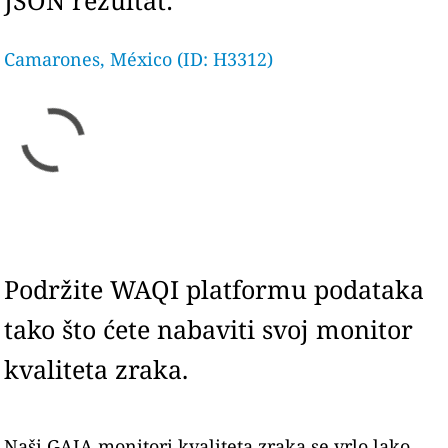
JSON rezultat:
Camarones, México (ID: H3312)
Podržite WAQI platformu podataka
tako što ćete nabaviti svoj monitor
kvaliteta zraka.
Naši GAIA monitori kvaliteta zraka se vrlo lako