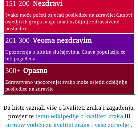
151-200
Nezdravi
Svako može početi osjećati posljedice na zdravlje; članovi
osjetljivih grupa mogu imati ozbiljnije zdravstvene
posljedice
201-300
Veoma nezdravim
Upozorenja o hitnim slučajevima. Čitava populacija će
biti pogođena.
300+
Opasno
Zdravstveno upozorenje: svako može osjetiti ozbiljnije
posljedice na zdravlje
Da biste saznali više o kvaliteti zraka i zagađenju,
provjerite
temu wikipedije o kvaliteti zraka
ili
airnow vodiču za kvalitet zraka i vaše zdravlje
.