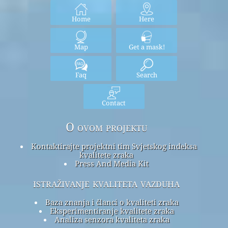
Home
Here
Map
Get a mask!
Faq
Search
Contact
O ovom projektu
Kontaktirajte projektni tim Svjetskog indeksa
kvalitete zraka
Press And Media Kit
istraživanje kvaliteta vazduha
Baza znanja i članci o kvaliteti zraka
Eksperimentiranje kvalitete zraka
Analiza senzora kvaliteta zraka