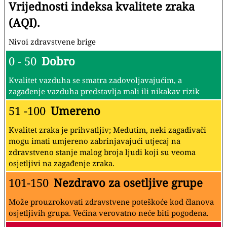
Vrijednosti indeksa kvalitete zraka
(AQI).
Nivoi zdravstvene brige
0 - 50
Dobro
Kvalitet vazduha se smatra zadovoljavajućim, a
zagađenje vazduha predstavlja mali ili nikakav rizik
51 -100
Umereno
Kvalitet zraka je prihvatljiv; Međutim, neki zagađivači
mogu imati umjereno zabrinjavajući utjecaj na
zdravstveno stanje malog broja ljudi koji su veoma
osjetljivi na zagađenje zraka.
101-150
Nezdravo za osetljive grupe
Može prouzrokovati zdravstvene poteškoće kod članova
osjetljivih grupa. Većina verovatno neće biti pogođena.