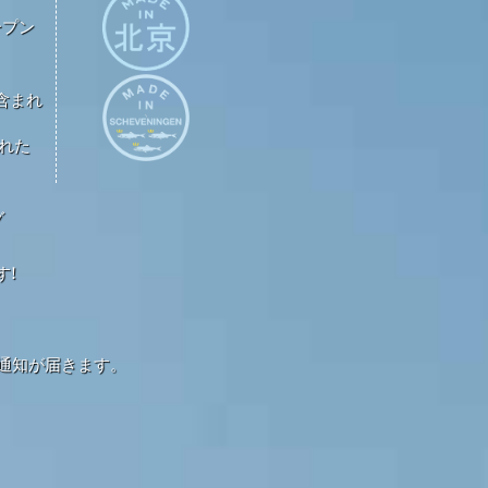
ープン
が含まれ
された
グ
す!
通知が届きます。