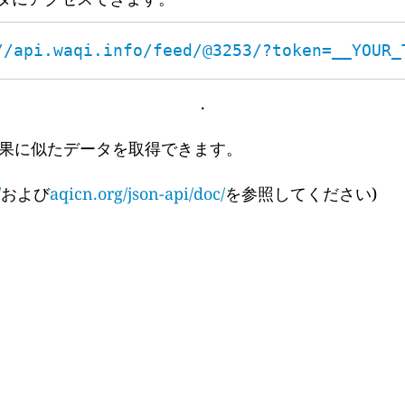
//api.waqi.info/feed/@3253/?token=__YOUR_
.
果に似たデータを取得できます。
/
および
aqicn.org/json-api/doc/
を参照してください)