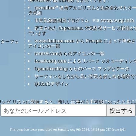
qweather™ 改善アルゴリズムと組み合わせたオ
天気図
市民気象観測員プログラム
via
cwop.waqi.info
変更された Copernicus 大気監視サービス情報
ています
www.flaticon.com から Freepik によって作成
ンターフェ
アイコンの一部
icons8.comからのアイコンの一部
locationiq.com によるリバース ジオコーディン
OpenStreetMap からのベース マップとデータ。
サーフィンをしながら良い空気を楽しめる場所で
QUACOデザイン
リング リストに登録すると、新しい記事が入手可能になったときに
提出する
This page has been generated on Sunday, Aug 9th 2026, 16:23 pm CST from jp2n