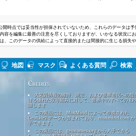
は公開時点では妥当性が担保されていないため、これらのデータは
内容を編集に最善の注意を尽くしておりますが、いかなる状況に
は、このデータの供給によって直接的または間接的に生じる損失
地図
マスク
よくある質問
検索
Credits
大気質情報の維持、測定、および世界市民への提
ける優れた取り組みに対して、世界中のすべての EPA
謝します
この製品には、MaxMind によって作成された
GeoLite2 データが含まれており、maxmind.com 
手できます。
この製品には、geonames.org から入手できる
GeoNames 都市情報が含まれています。