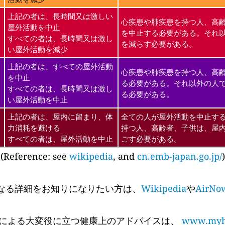
上記の者は、長時間又は激しい
心疾患や肺疾患を持つ人、高
屋外活動を中止
を中止する必要がある。それ
すべての者は、長時間又は激し
を減らす必要がある。
い屋外活動を減少
上記の者は、すべての屋外活動
心疾患や肺疾患を持つ人、高
を中止
る必要がある。それ以外の人
すべての者は、長時間又は激し
る必要がある。
い屋外活動を中止
上記の者は、屋内に留まり、体
全ての人が屋外活動を中止す
力消耗を避ける
持つ人、高齢者、子供は、屋
すべての者は、屋外活動を中止
ごす必要がある。
(Reference: see
wikipedia
, and
cn.emb-japan.go.jp/
)
なる詳細をお知りになりたい方は、
Wikipedia
や
AirNo
 Cyr氏による大変役に立つ健康上のアドバイスは、
www.myhe