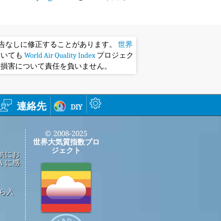
予告なしに修正することがあります。
世界
おいても
World Air Quality Index
プロジェク
や損害について責任を負いません。
連絡先
diy
© 2008-2025
世界大気質指数プロ
ジェクト
供にお
 に感
から入