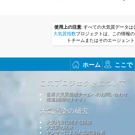
使用上の注意
: すべての大気質データ
大気質指数
プロジェクトは、この情報の
トチームまたはそのエージェント
ホーム
ここで
このプロジェクトについて
世界大気質指標チームへのお問い合わせ
報道機関向けキット
大気汚染の研究
大気汚染に関する詳細
大気質の実験
センサーによる大気汚染分析