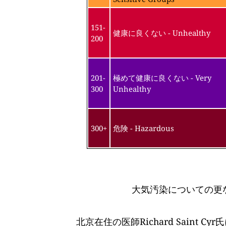
151-
健康に良くない - Unhealthy
200
201-
極めて健康に良くない - Very
300
Unhealthy
300+
危険 - Hazardous
大気汚染についての更
北京在住の医師Richard Saint