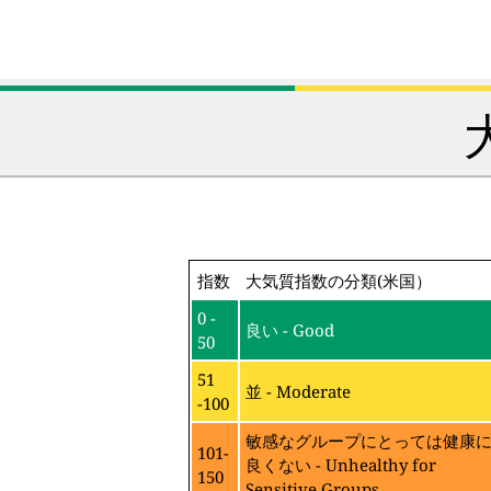
指数
大気質指数の分類(米国）
0 -
良い - Good
50
51
並 - Moderate
-100
敏感なグループにとっては健康
101-
良くない - Unhealthy for
150
Sensitive Groups