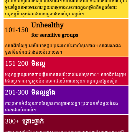
គុណភាពខ្យល់អាចទទួលយកបាន។ ទោះជាយ៉ាងណាក៏ដោយចំពោះការបំពុល
មួយចំនួនវាអាចមានការព្រួយបារម្ភខាងសុខភាពក្នុងកម្រិតតិចតួចចំពោះ
មនុស្សតិចតួចដែលងាយទទួលរងការបំពុលខ្យល់។
Unhealthy
101-150
for sensitive groups
សមាជិកនៃក្រុមរសើបអាចជួបប្រទះផលប៉ះពាល់សុខភាព។ សាធារណជន​
ទូទៅ​មិន​ទំនង​ជា​រង​ផល​ប៉ះពាល់​ទេ។
151-200
មិនល្អ
មនុស្សគ្រប់រូបអាចចាប់ផ្តើមមានផលប៉ះពាល់ដល់សុខភាព។ សមាជិកនៃក្រុម
ដែលប្រកាន់អក្សរតូចធំអាចមានផលប៉ះពាល់សុខភាពធ្ងន់ធ្ងរបន្ថែមទៀត
201-300
មិនល្អខ្លាំង
ការព្រមានអំពីសុខភាពនៃស្ថានភាពគ្រាអាសន្ន។ ប្រជាជនទាំងមូលទំនង
ជារងផលប៉ះពាល់។
300+
គ្រោះថ្នាក់
ការប្រុងប្រយ័ត្នផ្នែកសុខភាព: មនុស្សគ្រប់រូបអាចមានផលប៉ះពាល់ធ្ងន់ធ្ងរលើ