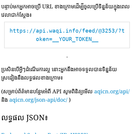
បន្ទាប់មកអ្នកអាចប្រើ URL ខាងក្រោមដើម្បីចូលប្រើទិន្នន័យក្នុងពេល
វេលាជាក់ស្តែង៖
https://api.waqi.info/feed/@3253/?t
oken=__YOUR_TOKEN__
.
ប្រសិនបើអ្វីៗដំណើរការល្អ នោះអ្នកនឹងអាចទទួលបានទិន្នន័យ
ស្រដៀងនឹងលទ្ធផលខាងក្រោម៖
(សម្រាប់ព័ត៌មានបន្ថែមអំពី API សូមពិនិត្យមើល
aqicn.org/api/
និង
aqicn.org/json-api/doc/
)
លទ្ធផល JSON៖