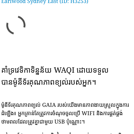
Earlwood Sydney East (ID: H3253)
គាំទ្រវេទិកាទិន្នន័យ WAQI ដោយទទួល
បានម៉ូនីទ័រគុណភាពខ្យល់របស់អ្នក។
ម៉ូនីទ័រគុណភាពខ្យល់ GAIA របស់យើងមានភាពងាយស្រួលក្នុងការ
ដំឡើង៖ អ្នកគ្រាន់តែត្រូវការចំណុចចូលប្រើ WIFI និងការផ្គត់ផ្គង់
ថាមពលដែលត្រូវគ្នាជាមួយ USB ប៉ុណ្ណោះ។