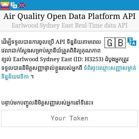
Air Quality Open Data Platform API
Earlwood Sydney East Real-Time data API
🇬🇧
ដើម្បីទទួលបានការចូលប្រើ API ទិន្នន័យតាមពេល
វេលាជាក់ស្តែងសម្រាប់ស្ថានីយ៍ត្រួតពិនិត្យគុណភាព
ខ្យល់ Earlwood Sydney East (ID: H3253) ដំបូងអ្នកត្រូវ
ទទួលបាននិមិត្តសញ្ញាផ្ទាល់ខ្លួនរបស់អ្នកពី
ទំព័រចុះឈ្មោះសញ្ញាសម្ងាត់
ទិន្នន័យវេទិកា
។
បន្ទាប់មកបញ្ចូលនិមិត្តសញ្ញារបស់អ្នកនៅទីនេះ៖