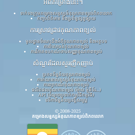
អំពីគម្រោងនេះ។
ទាក់ទងក្រុមគម្រោងសន្ទស្សន៍គុណភាពខ្យល់ពិភពលោក
កញ្ចប់ព័ត៌មាន និងប្រព័ន្ធផ្សព្វផ្សាយ
ការស្រាវជ្រាវគុណភាពខ្យល់
មូលដ្ឋានចំណេះដឹងអំពីគុណភាពខ្យល់ និងអត្ថបទ
ការពិសោធន៍គុណភាពខ្យល់
ការវិភាគឧបករណ៍ចាប់សញ្ញាគុណភាពខ្យល់
សំណួរដែលសួរញឹកញាប់
ប្រភពទិន្នន័យគុណភាពខ្យល់
ការគណនាសន្ទស្សន៍គុណភាពខ្យល់
ការព្យាករណ៍គុណភាពខ្យល់
ផលិតផលគុណភាពខ្យល់ (ម៉ាស ម៉ូនីទ័រ...)
API (ចំណុចប្រទាក់កម្មវិធីកម្មវិធី)
វេទិកាទិន្នន័យប្រវត្តិសាស្ត្រ
© 2008-2025
គម្រោងសន្ទស្សន៍គុណភាពខ្យល់ពិភពលោក