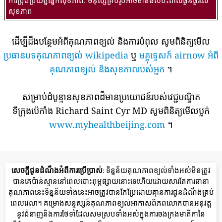
សុខភាព
ដើម្បីដឹងបន្ថែមអំពីគុណភាពខ្យល់ និងការបំពុល សូមពិនិត្យមើល
ប្រធានបទគុណភាពខ្យល់ wikipedia
ឬ
មគ្គុទ្ទេសក៍ airnow អំពី
គុណភាពខ្យល់ និងសុខភាពរបស់អ្នក
។
សម្រាប់ដំបូន្មានសុខភាពដ៏មានប្រយោជន៍របស់វេជ្ជបណ្ឌិត
ទីក្រុងប៉េកាំង Richard Saint Cyr MD សូមពិនិត្យមើលប្លក់
www.myhealthbeijing.com
។
សេចក្តីជូនដំណឹងអំពីការប្រើប្រាស់
: ទិន្នន័យគុណភាពខ្យល់ទាំងអស់មិនត្រូវ
បានគេប៉ាន់ស្មាននៅពេលបោះពុម្ភផ្សាយនោះទេហើយដោយសារតែការធានា
គុណភាពនេះទិន្នន័យទាំងនេះអាចត្រូវបានកែប្រែដោយគ្មានការជូនដំណឹងគ្រប់
ពេលវេលា។ គម្រោងសន្ទស្សន៍គុណភាពខ្យល់អាកាសពិភពលោកបានអនុវត្ត
នូវជំនាញនិងការថែទាំដែលសមស្របទាំងអស់ក្នុងការចងក្រងមាតិកានៃ