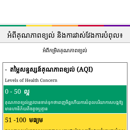
អំពីគុណភាពខ្យល់ និងការវាស់វែងការបំពុល៖
អំពីកម្រិតគុណភាពខ្យល់
-
តម្លៃសន្ទស្សន៍គុណភាពខ្យល់ (AQI)
Levels of Health Concern
0 - 50
ល្អ
គុណភាពខ្យល់ត្រូវបានចាត់ទុកថាពេញចិត្តហើយការបំពុលបរិយាកាសបង្កឱ្យ
មានហានិភ័យតិចតួចឬគ្មាន
51 -100
មធ្យម