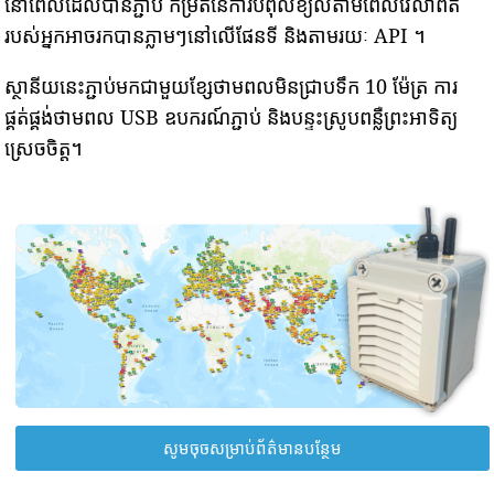
នៅពេលដែលបានភ្ជាប់ កម្រិតនៃការបំពុលខ្យល់តាមពេលវេលាពិត
របស់អ្នកអាចរកបានភ្លាមៗនៅលើផែនទី និងតាមរយៈ API ។
ស្ថានីយនេះភ្ជាប់មកជាមួយខ្សែថាមពលមិនជ្រាបទឹក 10 ម៉ែត្រ ការ
ផ្គត់ផ្គង់ថាមពល USB ឧបករណ៍ភ្ជាប់ និងបន្ទះស្រូបពន្លឺព្រះអាទិត្យ
ស្រេចចិត្ត។
សូមចុចសម្រាប់ព័ត៌មានបន្ថែម