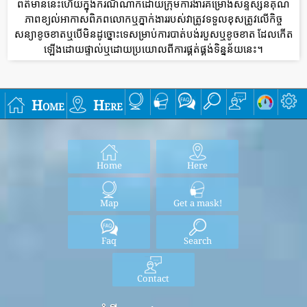
ព័ត៌មាននេះហើយក្នុងករណីណាក៏ដោយក្រុមការងារគម្រោងសន្ទស្សន៍គុណ
ភាពខ្យល់អាកាសពិភពលោកឬភ្នាក់ងាររបស់វាត្រូវទទួលខុសត្រូវលើកិច្ច
សន្យាខូចខាតឬបើមិនដូច្នោះទេសម្រាប់ការបាត់បង់របួសឬខូចខាត ដែលកើត
ឡើងដោយផ្ទាល់ឬដោយប្រយោលពីការផ្គត់ផ្គង់ទិន្នន័យនេះ។
Home
Here
Home
Here
Map
Get a mask!
Faq
Search
Contact