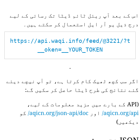
اس کے بعد آپ ریئل ٹائم ڈیٹا تک رسائی کے لیے
درج ذیل یو آر ایل استعمال کر سکتے ہیں۔
https://api.waqi.info/feed/@3221/?t
oken=__YOUR_TOKEN__
.
اگر سب کچھ ٹھیک کام کرتا ہے، تو آپ نیچے دیئے
گئے نتائج کی طرح ڈیٹا حاصل کر سکیں گے:
(API کے بارے میں مزید معلومات کے لیے،
aqicn.org/api/
اور
aqicn.org/json-api/doc/
کو
دیکھیں)