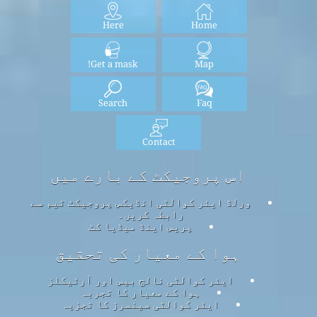
Here
Home
Get a mask!
Map
Search
Faq
Contact
اس پروجیکٹ کے بارے میں
ورلڈ ایئر کوالٹی انڈیکس پروجیکٹ ٹیم سے
رابطہ کریں۔
پریس اینڈ میڈیا کٹ
ہوا کے معیار کی تحقیق
ایئر کوالٹی نالج بیس اور آرٹیکلز
ہوا کے معیار کا تجربہ
ایئر کوالٹی سینسرز کا تجزیہ