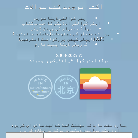
اکثر پوچھے گئے سوالات
ایئر کوالٹی ڈیٹا سورس
ایئر کوالٹی انڈیکس کا حساب کتاب
ہوا کے معیار کی پیشن گوئی
ہوا کے معیار کی مصنوعات (ماسک، مانیٹر…)
API (ایپلی کیشن پروگرامنگ انٹرفیس)
تاریخی ڈیٹا پلیٹ فارم
© 2008-2025
ورلڈ ایئر کوالٹی انڈیکس پروجیکٹ
ہماری مفت ماہانہ میلنگ لسٹ کے لیے سائن اپ کریں،
اور نئے مضامین دستیاب ہونے پر مطلع کریں۔