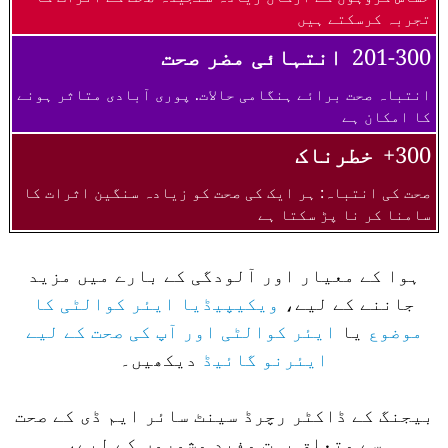
تجربہ کرسکتے ہیں
201-300
انتہائی مضر صحت
انتباہ صحت برائے ہنگامی حالات. پوری آبادی متاثر ہونے
کا امکان ہے
300+
خطرناک
صحت کی انتباہ: ہر ایک کی صحت کو زیادہ سنگین اثرات کا
سامنا کر نا پڑ سکتا ہے
ہوا کے معیار اور آلودگی کے بارے میں مزید
جاننے کے لیے،
ویکیپیڈیا ایئر کوالٹی کا
موضوع
یا
ایئر کوالٹی اور آپ کی صحت کے لیے
ایئرنو گائیڈ
دیکھیں۔
بیجنگ کے ڈاکٹر رچرڈ سینٹ سائر ایم ڈی کے صحت
سے متعلق بہت مفید مشوروں کے لیے،