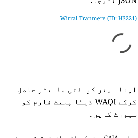
JSON نتیجہ:
Wirral Tranmere (ID: H3221)
اپنا ایئر کوالٹی مانیٹر حاصل
کرکے WAQI ڈیٹا پلیٹ فارم کو
سپورٹ کریں۔
ہمارے GAIA ایئر کوالٹی مانیٹر ترتیب دینے