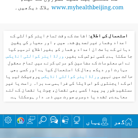
www.myhealthbeijing.com
بلاگ دیکھیں۔
استعمال کی اطلاع
: اشاعت کے وقت تمام ایئر کوالٹی کے
اعداد وشمار غیرتصدیق شدہ ھیں ، اور معیار کی یقین
دہانی کے باعث ان اعداد و شمار کو بغیراطلاع ترمیم کیا
جا سکتا ہے، کسی نوٹس کے بغیر.
ورلڈ ایئر کوالٹی انڈیکس
نے اس معلومات کے مضامین کو مرتب کرنے میں تمام معقول
مہارت اور دیکھ بھال کا استعمال کیا ہے اور کسی بھی
حالت میں نہیں
ورلڈ ایئر کوالٹی انڈیکس
پروجیکٹ ٹیم یا
اس کے ایجنٹوں کو اس ڈیٹا کی فراہمی سے براہ راست یا غیر
مستقیم طور پر پیدا کسی بھی نقصان، چوٹ یا نقصان کے لئے
معاہدے، تشدد یا دوسری صورت میں ذمہ دار ہوسکتا ہے.
گھر
یہاں