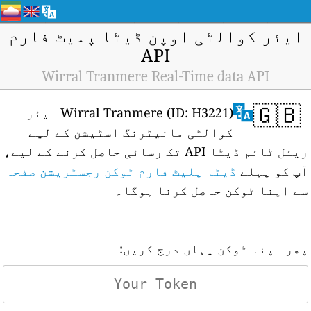
ایئر کوالٹی اوپن ڈیٹا پلیٹ فارم
API
Wirral Tranmere Real-Time data API
🇬🇧
Wirral Tranmere (ID: H3221) ایئر
کوالٹی مانیٹرنگ اسٹیشن کے لیے
ریئل ٹائم ڈیٹا API تک رسائی حاصل کرنے کے لیے،
آپ کو پہلے
ڈیٹا پلیٹ فارم ٹوکن رجسٹریشن صفحہ
سے اپنا ٹوکن حاصل کرنا ہوگا۔
پھر اپنا ٹوکن یہاں درج کریں: