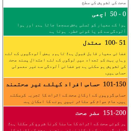
صحت کی تشویش کی سطح
0 - 50
اچھی
ہوا کے معیار کو تسلی بخش سمجھا جاتا ہے، اور ہوا
آلودگی سے کم یا کوئی خطرہ ہوتا ہے
51 -100
معتدل
فضائی معیار قابل قبول ہے؛ تاہم، بعض آلودگیوں کے لئے
وہاں بہت کم تعداد میں لوگوں کے لئے اعتدال پسند صحت
کی تشویش ہو سکتی ہے جو فضائی آلودگی سے غیر معمولی
حساس ہیں.
101-150
حساس افراد کیلئے غیر صحتمند
حساس گروپوں کے ارکان صحت کے اثرات کا تجربہ کرسکتے
ہیں. عام عوام کو متاثر نہیں ہونے کا امکان ہے.
151-200
مضر صحت
ہر کوئی صحت کے اثرات کا سامنا کرنا شروع کر سکتا ہے؛
حساس گروہوں کے ارکان زیادہ سنجیدہ صحت کے اثرات کا