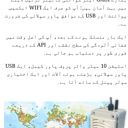
میں بہت آسان ہیں: آپ کو صرف ایک WIFI ایکسیس
پوائنٹ اور USB کے موافق پاور سپلائی کی ضرورت
ہے۔
ایک بار منسلک ہونے کے بعد، آپ کی اصل وقت میں
فضائی آلودگی کی سطح نقشے اور API کے ذریعے
فوری طور پر دستیاب ہو جاتی ہے۔
اسٹیشن 10 میٹر واٹر پروف پاور کیبل، ایک USB
پاور سپلائی، بڑھتے ہوئے آلات اور ایک اختیاری
سولر پینل کے ساتھ آتا ہے۔