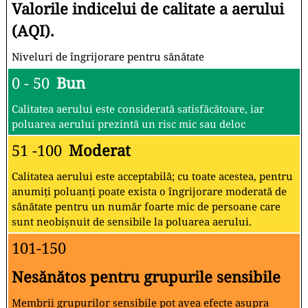
Valorile indicelui de calitate a aerului
(AQI).
Niveluri de îngrijorare pentru sănătate
0 - 50
Bun
Calitatea aerului este considerată satisfăcătoare, iar
poluarea aerului prezintă un risc mic sau deloc
51 -100
Moderat
Calitatea aerului este acceptabilă; cu toate acestea, pentru
anumiți poluanți poate exista o îngrijorare moderată de
sănătate pentru un număr foarte mic de persoane care
sunt neobișnuit de sensibile la poluarea aerului.
101-150
Nesănătos pentru grupurile sensibile
Membrii grupurilor sensibile pot avea efecte asupra