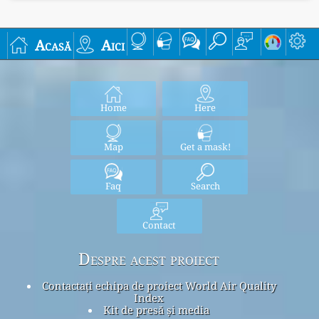
Acasă
Aici
Home
Here
Map
Get a mask!
Faq
Search
Contact
Despre acest proiect
Contactați echipa de proiect World Air Quality
Index
Kit de presă și media