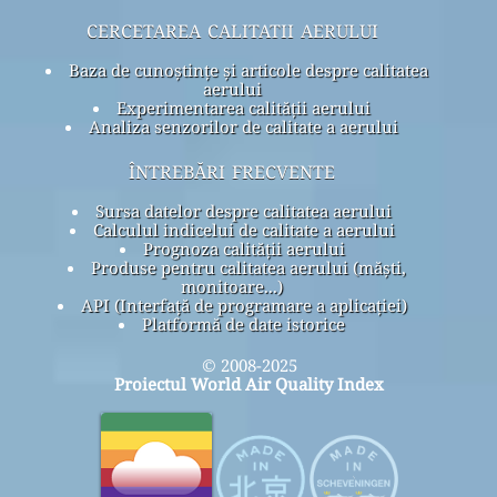
cercetarea calitatii aerului
Baza de cunoștințe și articole despre calitatea
aerului
Experimentarea calității aerului
Analiza senzorilor de calitate a aerului
întrebări frecvente
Sursa datelor despre calitatea aerului
Calculul indicelui de calitate a aerului
Prognoza calității aerului
Produse pentru calitatea aerului (măști,
monitoare...)
API (Interfață de programare a aplicației)
Platformă de date istorice
© 2008-2025
Proiectul World Air Quality Index