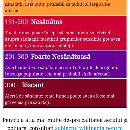
sănătății. Este puțin probabil ca publicul larg să fie
afectat.
151-200
Nesănătos
Toată lumea poate începe să experimenteze efectele
asupra sănătății; membrii grupurilor sensibile pot avea
efecte mai grave asupra sănătății
201-300
Foarte Nesănătoasă
Avertismente de sănătate privind situațiile de urgență.
Întreaga populație este mai probabil să fie afectată.
300+
Riscant
Alertă de sănătate: toată lumea poate avea efecte mai
grave asupra sănătății
Pentru a afla mai multe despre calitatea aerului și
poluare, consultați
subiectul wikipedia pentru