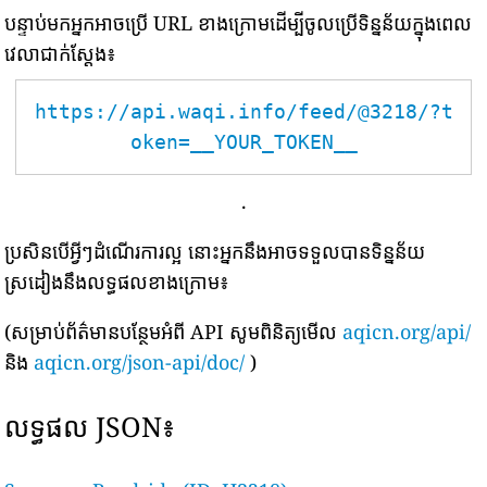
បន្ទាប់មកអ្នកអាចប្រើ URL ខាងក្រោមដើម្បីចូលប្រើទិន្នន័យក្នុងពេល
វេលាជាក់ស្តែង៖
https://api.waqi.info/feed/@3218/?t
oken=__YOUR_TOKEN__
.
ប្រសិនបើអ្វីៗដំណើរការល្អ នោះអ្នកនឹងអាចទទួលបានទិន្នន័យ
ស្រដៀងនឹងលទ្ធផលខាងក្រោម៖
(សម្រាប់ព័ត៌មានបន្ថែមអំពី API សូមពិនិត្យមើល
aqicn.org/api/
និង
aqicn.org/json-api/doc/
)
លទ្ធផល JSON៖