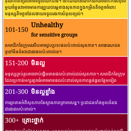
គុណភាពខ្យល់អាចទទួលយកបាន។ ទោះជាយ៉ាងណាក៏ដោយចំពោះការបំពុល
មួយចំនួនវាអាចមានការព្រួយបារម្ភខាងសុខភាពក្នុងកម្រិតតិចតួចចំពោះ
មនុស្សតិចតួចដែលងាយទទួលរងការបំពុលខ្យល់។
Unhealthy
101-150
for sensitive groups
សមាជិកនៃក្រុមរសើបអាចជួបប្រទះផលប៉ះពាល់សុខភាព។ សាធារណជន​
ទូទៅ​មិន​ទំនង​ជា​រង​ផល​ប៉ះពាល់​ទេ។
151-200
មិនល្អ
មនុស្សគ្រប់រូបអាចចាប់ផ្តើមមានផលប៉ះពាល់ដល់សុខភាព។ សមាជិកនៃក្រុម
ដែលប្រកាន់អក្សរតូចធំអាចមានផលប៉ះពាល់សុខភាពធ្ងន់ធ្ងរបន្ថែមទៀត
201-300
មិនល្អខ្លាំង
ការព្រមានអំពីសុខភាពនៃស្ថានភាពគ្រាអាសន្ន។ ប្រជាជនទាំងមូលទំនង
ជារងផលប៉ះពាល់។
300+
គ្រោះថ្នាក់
ការប្រុងប្រយ័ត្នផ្នែកសុខភាព: មនុស្សគ្រប់រូបអាចមានផលប៉ះពាល់ធ្ងន់ធ្ងរលើ