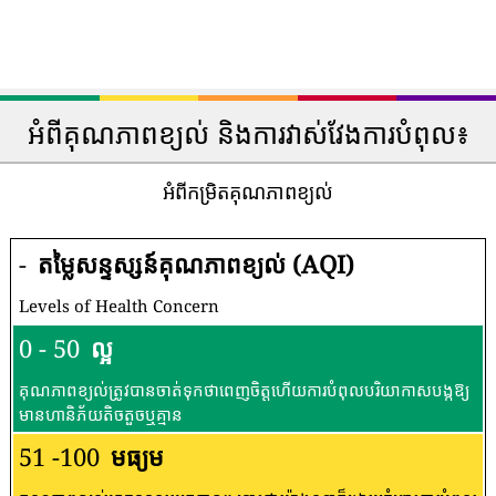
អំពីគុណភាពខ្យល់ និងការវាស់វែងការបំពុល៖
អំពីកម្រិតគុណភាពខ្យល់
-
តម្លៃសន្ទស្សន៍គុណភាពខ្យល់ (AQI)
Levels of Health Concern
0 - 50
ល្អ
គុណភាពខ្យល់ត្រូវបានចាត់ទុកថាពេញចិត្តហើយការបំពុលបរិយាកាសបង្កឱ្យ
មានហានិភ័យតិចតួចឬគ្មាន
51 -100
មធ្យម