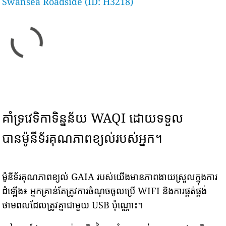
Swansea Roadside (ID: H3218)
គាំទ្រវេទិកាទិន្នន័យ WAQI ដោយទទួល
បានម៉ូនីទ័រគុណភាពខ្យល់របស់អ្នក។
ម៉ូនីទ័រគុណភាពខ្យល់ GAIA របស់យើងមានភាពងាយស្រួលក្នុងការ
ដំឡើង៖ អ្នកគ្រាន់តែត្រូវការចំណុចចូលប្រើ WIFI និងការផ្គត់ផ្គង់
ថាមពលដែលត្រូវគ្នាជាមួយ USB ប៉ុណ្ណោះ។