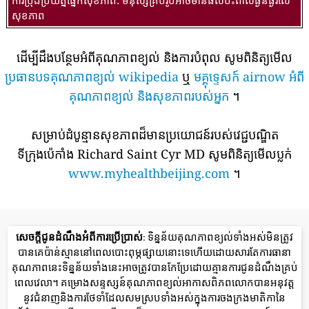
សុខភាព
ដើម្បីដឹងបន្ថែមអំពីគុណភាពខ្យល់ និងការបំពុល សូមពិនិត្យមើល
ប្រធានបទគុណភាពខ្យល់ wikipedia
ឬ
មគ្គុទ្ទេសក៍ airnow អំពី
គុណភាពខ្យល់ និងសុខភាពរបស់អ្នក
។
សម្រាប់ដំបូន្មានសុខភាពដ៏មានប្រយោជន៍របស់វេជ្ជបណ្ឌិត
ទីក្រុងប៉េកាំង Richard Saint Cyr MD សូមពិនិត្យមើលប្លក់
www.myhealthbeijing.com
។
សេចក្តីជូនដំណឹងអំពីការប្រើប្រាស់
: ទិន្នន័យគុណភាពខ្យល់ទាំងអស់មិនត្រូវ
បានគេប៉ាន់ស្មាននៅពេលបោះពុម្ភផ្សាយនោះទេហើយដោយសារតែការធានា
គុណភាពនេះទិន្នន័យទាំងនេះអាចត្រូវបានកែប្រែដោយគ្មានការជូនដំណឹងគ្រប់
ពេលវេលា។ គម្រោងសន្ទស្សន៍គុណភាពខ្យល់អាកាសពិភពលោកបានអនុវត្ត
នូវជំនាញនិងការថែទាំដែលសមស្របទាំងអស់ក្នុងការចងក្រងមាតិកានៃ