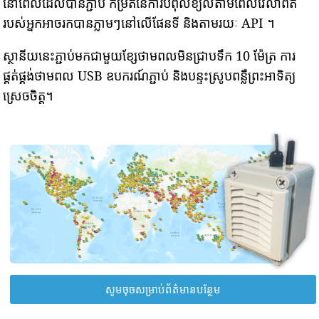
នៅពេលដែលបានភ្ជាប់ កម្រិតនៃការបំពុលខ្យល់តាមពេលវេលាពិត
របស់អ្នកអាចរកបានភ្លាមៗនៅលើផែនទី និងតាមរយៈ API ។
ស្ថានីយនេះភ្ជាប់មកជាមួយខ្សែថាមពលមិនជ្រាបទឹក 10 ម៉ែត្រ ការ
ផ្គត់ផ្គង់ថាមពល USB ឧបករណ៍ភ្ជាប់ និងបន្ទះស្រូបពន្លឺព្រះអាទិត្យ
ស្រេចចិត្ត។
សូមចុចសម្រាប់ព័ត៌មានបន្ថែម