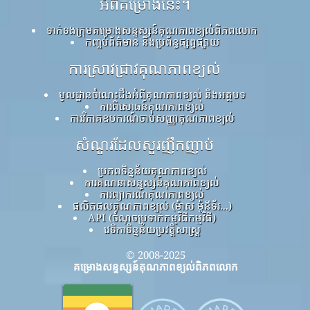
អំពីគម្រោងនេះ។
ទាក់ទងក្រុមគម្រោងសន្ទស្សន៍គុណភាពខ្យល់ពិភពលោក
កញ្ចប់ព័ត៌មាន និងប្រព័ន្ធផ្សព្វផ្សាយ
ការស្រាវជ្រាវគុណភាពខ្យល់
មូលដ្ឋានចំណេះដឹងអំពីគុណភាពខ្យល់ និងអត្ថបទ
ការពិសោធន៍គុណភាពខ្យល់
ការវិភាគឧបករណ៍ចាប់សញ្ញាគុណភាពខ្យល់
សំណួរដែលសួរញឹកញាប់
ប្រភពទិន្នន័យគុណភាពខ្យល់
ការគណនាសន្ទស្សន៍គុណភាពខ្យល់
ការព្យាករណ៍គុណភាពខ្យល់
ផលិតផលគុណភាពខ្យល់ (ម៉ាស ម៉ូនីទ័រ...)
API (ចំណុចប្រទាក់កម្មវិធីកម្មវិធី)
វេទិកាទិន្នន័យប្រវត្តិសាស្ត្រ
© 2008-2025
គម្រោងសន្ទស្សន៍គុណភាពខ្យល់ពិភពលោក