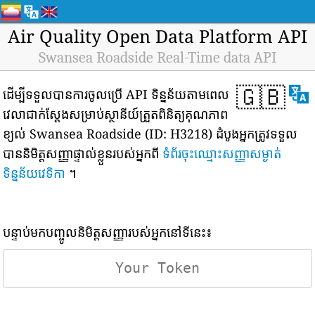
Air Quality Open Data Platform API
Swansea Roadside Real-Time data API
🇬🇧
ដើម្បីទទួលបានការចូលប្រើ API ទិន្នន័យតាមពេល
វេលាជាក់ស្តែងសម្រាប់ស្ថានីយ៍ត្រួតពិនិត្យគុណភាព
ខ្យល់ Swansea Roadside (ID: H3218) ដំបូងអ្នកត្រូវទទួល
បាននិមិត្តសញ្ញាផ្ទាល់ខ្លួនរបស់អ្នកពី
ទំព័រចុះឈ្មោះសញ្ញាសម្ងាត់
ទិន្នន័យវេទិកា
។
បន្ទាប់មកបញ្ចូលនិមិត្តសញ្ញារបស់អ្នកនៅទីនេះ៖