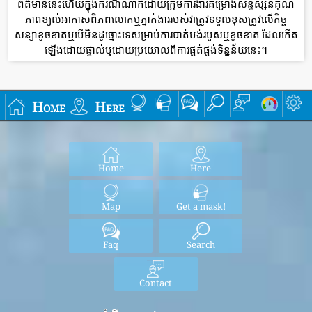
ព័ត៌មាននេះហើយក្នុងករណីណាក៏ដោយក្រុមការងារគម្រោងសន្ទស្សន៍គុណ
ភាពខ្យល់អាកាសពិភពលោកឬភ្នាក់ងាររបស់វាត្រូវទទួលខុសត្រូវលើកិច្ច
សន្យាខូចខាតឬបើមិនដូច្នោះទេសម្រាប់ការបាត់បង់របួសឬខូចខាត ដែលកើត
ឡើងដោយផ្ទាល់ឬដោយប្រយោលពីការផ្គត់ផ្គង់ទិន្នន័យនេះ។
Home
Here
Home
Here
Map
Get a mask!
Faq
Search
Contact