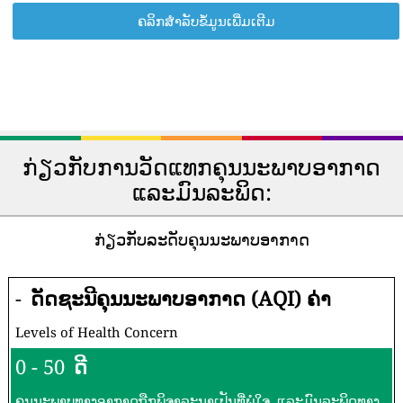
ຄລິກສຳລັບຂໍ້ມູນເພີ່ມເຕີມ
ກ່ຽວກັບການວັດແທກຄຸນນະພາບອາກາດ
ແລະມົນລະພິດ:
ກ່ຽວກັບລະດັບຄຸນນະພາບອາກາດ
-
ດັດຊະນີຄຸນນະພາບອາກາດ (AQI) ຄ່າ
Levels of Health Concern
0 - 50
ດີ
ຄຸນນະພາບທາງອາກາດຖືກພິຈາລະນາເປັນທີ່ພໍໃຈ, ແລະມົນລະພິດທາງ