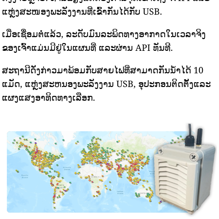
ແຫຼ່ງສະໜອງພະລັງງານທີ່ເຂົ້າກັນໄດ້ກັບ USB.
ເມື່ອເຊື່ອມຕໍ່ແລ້ວ, ລະດັບມົນລະພິດທາງອາກາດໃນເວລາຈິງ
ຂອງເຈົ້າແມ່ນມີຢູ່ໃນແຜນທີ່ ແລະຜ່ານ API ທັນທີ.
ສະຖານີດັ່ງກ່າວມາພ້ອມກັບສາຍໄຟທີ່ສາມາດກັນນ້ໍາໄດ້ 10
ແມັດ, ແຫຼ່ງສະຫນອງພະລັງງານ USB, ອຸປະກອນຕິດຕັ້ງແລະ
ແຜງແສງອາທິດທາງເລືອກ.