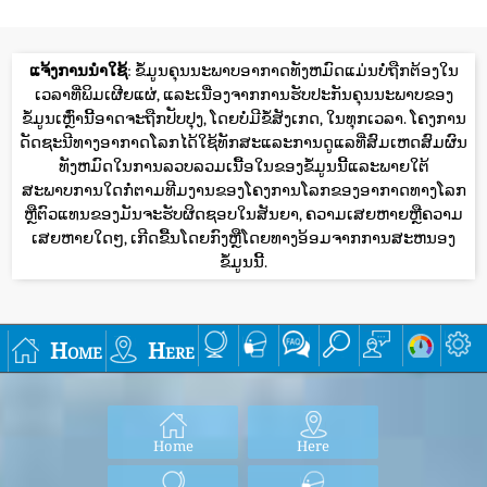
ແຈ້ງການນໍາໃຊ້
: ຂໍ້ມູນຄຸນນະພາບອາກາດທັງຫມົດແມ່ນບໍ່ຖືກຕ້ອງໃນ
ເວລາທີ່ພິມເຜີຍແຜ່, ແລະເນື່ອງຈາກການຮັບປະກັນຄຸນນະພາບຂອງ
ຂໍ້ມູນເຫຼົ່ານີ້ອາດຈະຖືກປັບປຸງ, ໂດຍບໍ່ມີຂໍ້ສັງເກດ, ໃນທຸກເວລາ. ໂຄງການ
ດັດຊະນີທາງອາກາດໂລກໄດ້ໃຊ້ທັກສະແລະການດູແລທີ່ສົມເຫດສົມຜົນ
ທັງຫມົດໃນການລວບລວມເນື້ອໃນຂອງຂໍ້ມູນນີ້ແລະພາຍໃຕ້
ສະພາບການໃດກໍ່ຕາມທີມງານຂອງໂຄງການໂລກຂອງອາກາດທາງໂລກ
ຫຼືຕົວແທນຂອງມັນຈະຮັບຜິດຊອບໃນສັນຍາ, ຄວາມເສຍຫາຍຫຼືຄວາມ
ເສຍຫາຍໃດໆ, ເກີດຂື້ນໂດຍກົງຫຼືໂດຍທາງອ້ອມຈາກການສະຫນອງ
ຂໍ້ມູນນີ້.
Home
Here
Home
Here