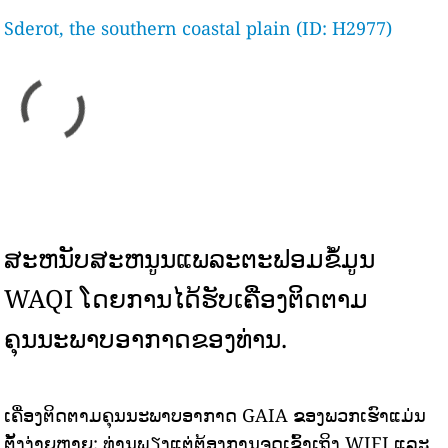
Sderot, the southern coastal plain (ID: H2977)
ສະຫນັບສະຫນູນແພລະຕະຟອມຂໍ້ມູນ
WAQI ໂດຍການໄດ້ຮັບເຄື່ອງຕິດຕາມ
ຄຸນນະພາບອາກາດຂອງທ່ານ.
ເຄື່ອງຕິດຕາມຄຸນນະພາບອາກາດ GAIA ຂອງພວກເຮົາແມ່ນ
ຕັ້ງງ່າຍຫຼາຍ: ທ່ານພຽງແຕ່ຕ້ອງການຈຸດເຂົ້າເຖິງ WIFI ແລະ