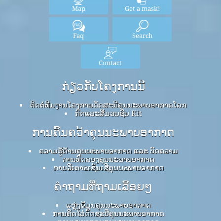
Map
Get a mask!
Faq
Search
Contact
ກ່ຽວກັບໂຄງການນີ້
ຕິດຕໍ່ທີມງານໂຄງການດັດສະນີຄຸນນະພາບອາກາດໂລກ
ກົດ​ແລະ​ສື່​ມວນ​ຊົນ Kit
ການຄົ້ນຄວ້າຄຸນນະພາບອາກາດ
ຄວາມຮູ້ດ້ານຄຸນນະພາບອາກາດ ແລະ ບົດຄວາມ
ການທົດລອງຄຸນນະພາບອາກາດ
ການວິເຄາະເຊັນເຊີຄຸນນະພາບອາກາດ
ຄໍາຖາມທີ່ຖາມເລື້ອຍໆ
ແຫຼ່ງຂໍ້ມູນຄຸນນະພາບອາກາດ
ການຄິດໄລ່ດັດຊະນີຄຸນນະພາບອາກາດ