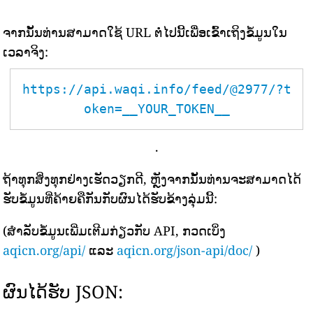
ຈາກນັ້ນທ່ານສາມາດໃຊ້ URL ຕໍ່ໄປນີ້ເພື່ອເຂົ້າເຖິງຂໍ້ມູນໃນ
ເວລາຈິງ:
https://api.waqi.info/feed/@2977/?t
oken=__YOUR_TOKEN__
.
ຖ້າທຸກສິ່ງທຸກຢ່າງເຮັດວຽກດີ, ຫຼັງຈາກນັ້ນທ່ານຈະສາມາດໄດ້
ຮັບຂໍ້ມູນທີ່ຄ້າຍຄືກັນກັບຜົນໄດ້ຮັບຂ້າງລຸ່ມນີ້:
(ສຳລັບຂໍ້ມູນເພີ່ມເຕີມກ່ຽວກັບ API, ກວດເບິ່ງ
aqicn.org/api/
ແລະ
aqicn.org/json-api/doc/
)
ຜົນໄດ້ຮັບ JSON: