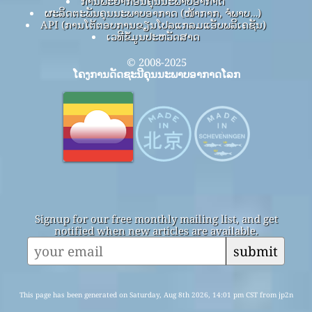
ການພະຍາກອນຄຸນນະພາບອາກາດ
ຜະລິດຕະພັນຄຸນນະພາບອາກາດ (ໜ້າກາກ, ຈໍພາບ…)
API (ການໂຕ້ຕອບການຂຽນໂປລແກລມແອັບພລິເຄຊັນ)
ເວທີຂໍ້ມູນປະຫວັດສາດ
© 2008-2025
ໂຄງການດັດຊະນີຄຸນນະພາບອາກາດໂລກ
Signup for our free monthly mailing list, and get
notified when new articles are available.
submit
This page has been generated on Saturday, Aug 8th 2026, 14:01 pm CST from jp2n