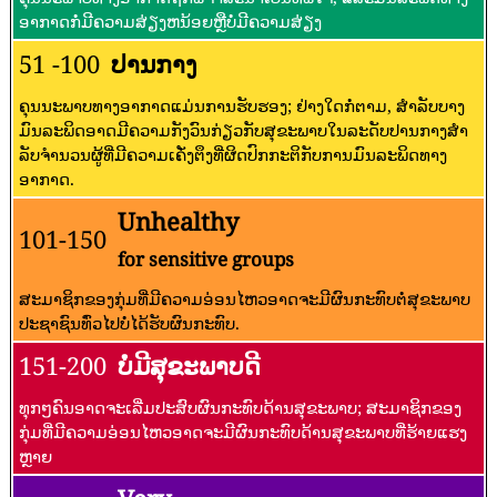
ອາກາດກໍ່ມີຄວາມສ່ຽງຫນ້ອຍຫຼືບໍ່ມີຄວາມສ່ຽງ
51 -100
ປານກາງ
ຄຸນນະພາບທາງອາກາດແມ່ນການຮັບຮອງ; ຢ່າງໃດກໍ່ຕາມ, ສໍາລັບບາງ
ມົນລະພິດອາດມີຄວາມກັງວົນກ່ຽວກັບສຸຂະພາບໃນລະດັບປານກາງສໍາ
ລັບຈໍານວນຜູ້ທີ່ມີຄວາມເຄັ່ງຕຶງທີ່ຜິດປົກກະຕິກັບການມົນລະພິດທາງ
ອາກາດ.
Unhealthy
101-150
for sensitive groups
ສະມາຊິກຂອງກຸ່ມທີ່ມີຄວາມອ່ອນໄຫວອາດຈະມີຜົນກະທົບຕໍ່ສຸຂະພາບ
ປະຊາຊົນທົ່ວໄປບໍ່ໄດ້ຮັບຜົນກະທົບ.
151-200
ບໍ່ມີສຸຂະພາບດີ
ທຸກໆຄົນອາດຈະເລີ່ມປະສົບຜົນກະທົບດ້ານສຸຂະພາບ; ສະມາຊິກຂອງ
ກຸ່ມທີ່ມີຄວາມອ່ອນໄຫວອາດຈະມີຜົນກະທົບດ້ານສຸຂະພາບທີ່ຮ້າຍແຮງ
ຫຼາຍ