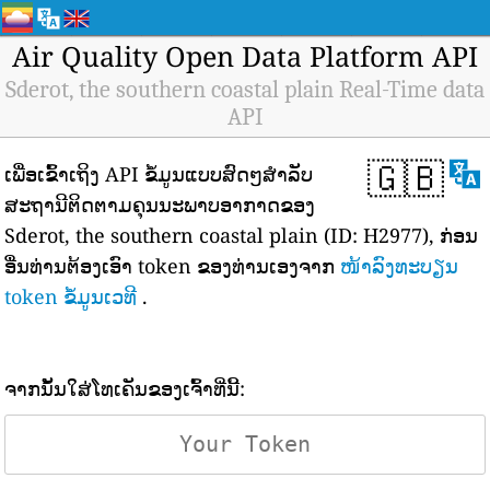
Air Quality Open Data Platform API
Sderot, the southern coastal plain Real-Time data
API
🇬🇧
ເພື່ອເຂົ້າເຖິງ API ຂໍ້ມູນແບບສົດໆສຳລັບ
ສະຖານີຕິດຕາມຄຸນນະພາບອາກາດຂອງ
Sderot, the southern coastal plain (ID: H2977), ກ່ອນ
ອື່ນທ່ານຕ້ອງເອົາ token ຂອງທ່ານເອງຈາກ
ໜ້າລົງທະບຽນ
token ຂໍ້ມູນເວທີ
.
ຈາກນັ້ນໃສ່ໂທເຄັນຂອງເຈົ້າທີ່ນີ້: