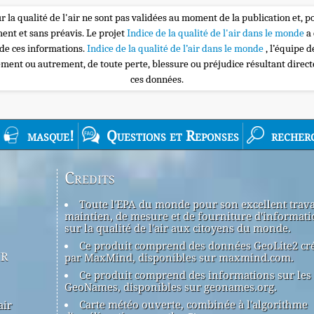
r la qualité de l'air ne sont pas validées au moment de la publication et, p
nt et sans préavis. Le projet
Indice de la qualité de l'air dans le monde
a
 de ces informations.
Indice de la qualité de l’air dans le monde
, l’équipe 
ement ou autrement, de toute perte, blessure ou préjudice résultant direc
ces données.
masque!
Questions et Reponses
recher
Credits
Toute l'EPA du monde pour son excellent trava
maintien, de mesure et de fourniture d'informati
sur la qualité de l'air aux citoyens du monde.
Ce produit comprend des données GeoLite2 cr
ir
par MaxMind, disponibles sur maxmind.com.
Ce produit comprend des informations sur les 
GeoNames, disponibles sur geonames.org.
Carte météo ouverte, combinée à l'algorithme
air