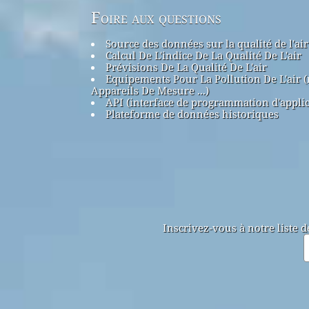
Foire aux questions
Source des données sur la qualité de l'air
Calcul De L'indice De La Qualité De L'air
Prévisions De La Qualité De L'air
Equipements Pour La Pollution De L'air 
Appareils De Mesure ...)
API (interface de programmation d'applic
Plateforme de données historiques
Inscrivez-vous à notre liste 