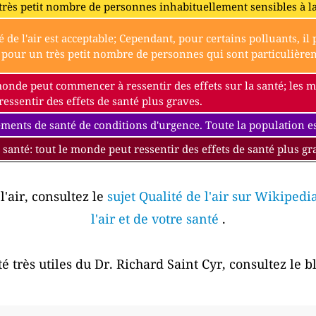
très petit nombre de personnes inhabituellement sensibles à l
é de l'air est acceptable; Cependant, pour certains polluants, i
our un très petit nombre de personnes qui sont particulièremen
monde peut commencer à ressentir des effets sur la santé; les
essentir des effets de santé plus graves.
ments de santé de conditions d'urgence. Toute la population est
 santé: tout le monde peut ressentir des effets de santé plus gr
l'air, consultez le
sujet Qualité de l'air sur Wikipedi
l'air et de votre santé
.
é très utiles du Dr. Richard Saint Cyr, consultez le 