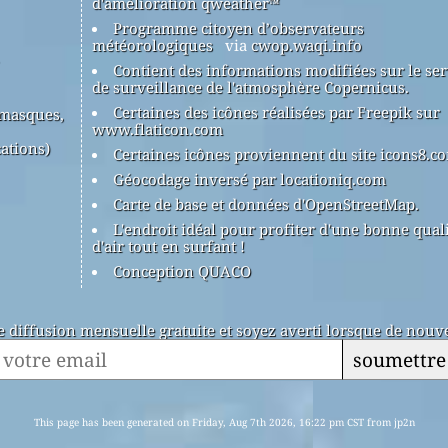
d'amélioration qweather™
Programme citoyen d’observateurs
météorologiques
via
cwop.waqi.info
Contient des informations modifiées sur le ser
de surveillance de l'atmosphère Copernicus.
Certaines des icônes réalisées par Freepik sur
(masques,
www.flaticon.com
ations)
Certaines icônes proviennent du site icons8.c
Géocodage inversé par locationiq.com
Carte de base et données d'OpenStreetMap.
L'endroit idéal pour profiter d'une bonne qual
d'air tout en surfant !
Conception QUACO
de diffusion mensuelle gratuite et soyez averti lorsque de nouve
soumettre
This page has been generated on Friday, Aug 7th 2026, 16:22 pm CST from jp2n