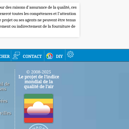
our des raisons d'assurance de la qualité, ces
 exercé toutes les compétences et l'attention
de projet ou ses agents ne peuvent être tenus
tement ou indirectement de la fourniture de
cher
contact
diy
© 2008-2025
Le projet de l'indice
mondial de la
il de
qualité de l'air
ons
éées
villes