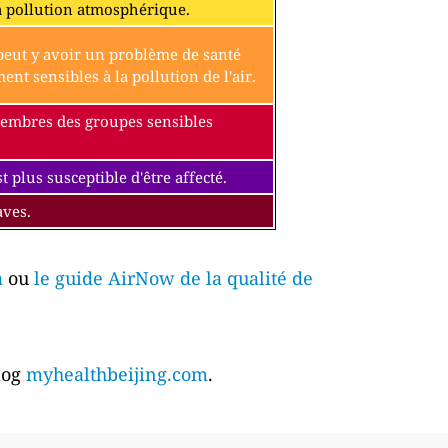
a pollution atmosphérique.
l peut y avoir un problème de santé
t sensibles à la pollution de l'air.
 membres des groupes sensibles
 plus susceptible d'être affecté.
aves.
a
ou
le guide AirNow de la qualité de
blog
myhealthbeijing.com
.