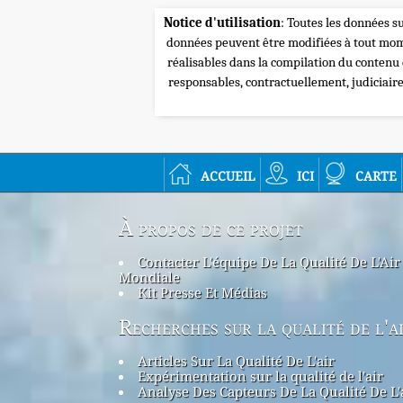
Notice d'utilisation
: Toutes les données su
données peuvent être modifiées à tout mome
réalisables dans la compilation du contenu
responsables, contractuellement, judiciair
accueil
ici
carte
À propos de ce projet
Contacter L'équipe De La Qualité De L'Air
Mondiale
Kit Presse Et Médias
Recherches sur la qualité de l'a
Articles Sur La Qualité De L'air
Expérimentation sur la qualité de l'air
Analyse Des Capteurs De La Qualité De L'