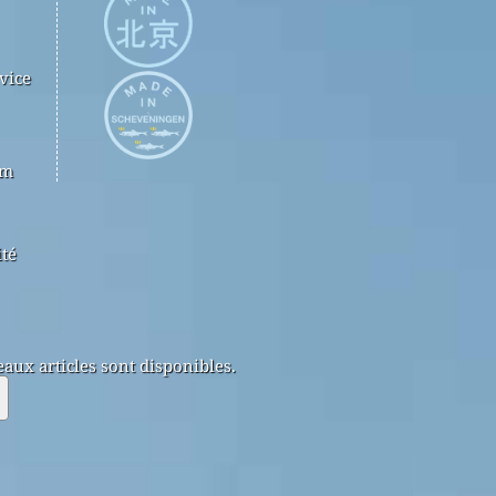
vice
om
ité
aux articles sont disponibles.