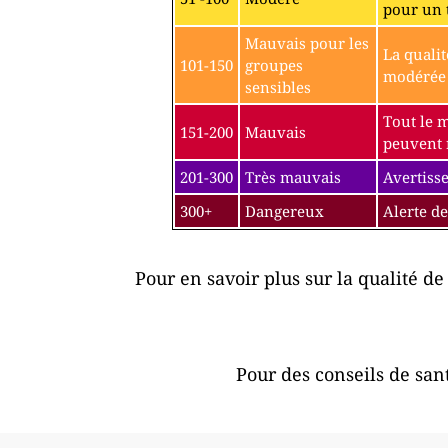
pour un 
Mauvais pour les
La qualit
101-150
groupes
modérée p
sensibles
Tout le 
151-200
Mauvais
peuvent r
201-300
Très mauvais
Avertisse
300+
Dangereux
Alerte de
Pour en savoir plus sur la qualité de 
Pour des conseils de sant