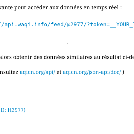
ivante pour accéder aux données en temps réel :
//api.waqi.info/feed/@2977/?token=__YOUR_
.
alors obtenir des données similaires au résultat ci-d
onsultez
aqicn.org/api/
et
aqicn.org/json-api/doc/
)
(ID: H2977)