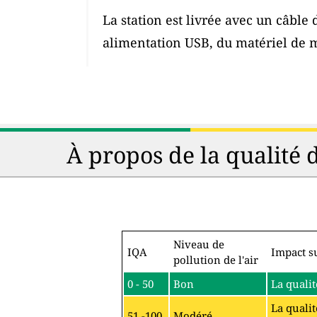
La station est livrée avec un câble
alimentation USB, du matériel de 
À propos de la qualité 
Niveau de
IQA
Impact su
pollution de l'air
0 - 50
Bon
La qualit
La qualit
51 -100
Modéré