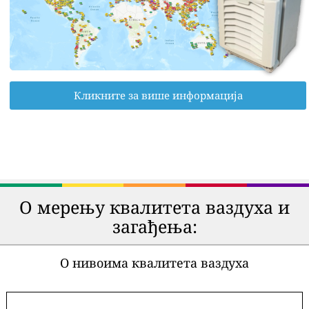
Кликните за више информација
О мерењу квалитета ваздуха и
загађења:
О нивоима квалитета ваздуха
-