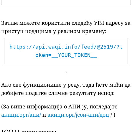
Затим можете користити следећу УРЛ адресу за
приступ подацима у реалном времену:
https://api.waqi.info/feed/@2519/?t
oken=__YOUR_TOKEN__
.
Ако све функционише у реду, тада ћете моћи да
добијете податке сличне резултату испод:
(За више информација о АПИ-ју, погледајте
акицн.орг/апи/
и
акицн.орг/јсон-апи/доц
/ )