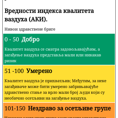
Вредности индекса квалитета
ваздуха (АКИ).
Нивои здравствене бриге
0 - 50
Добро
Квалитет ваздуха се сматра задовољавајућим, а
загађење ваздуха представља мали или никакав
ризик
51 -100
Умерено
Квалитет ваздуха је прихватљив; Међутим, за неке
загађиваче може бити умерено забрињавајуће
здравствено стање за врло мали број људи који су
необично осетљиви на загађење ваздуха.
101-150
Нездраво за осетљиве групе
Чланови осетљивих група могу имати здравствене