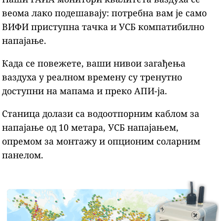
веома лако подешавају: потребна вам је само
ВИФИ приступна тачка и УСБ компатибилно
напајање.
Када се повежете, ваши нивои загађења
ваздуха у реалном времену су тренутно
доступни на мапама и преко АПИ-ја.
Станица долази са водоотпорним каблом за
напајање од 10 метара, УСБ напајањем,
опремом за монтажу и опционим соларним
панелом.