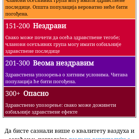
последице. Општа популација вероватно неће бити
погођена.
151-200
Нездрави
Свако може почети да осећа здравствене тегобе;
чланови осетљивих група могу имати озбиљније
здравствене последице
201-300
Веома нездравим
Здравствена упозорења о хитним условима. Читава
популација ће бити погођена.
300+
Опасно
Здравствено упозорење: свако може доживети
озбиљније здравствене ефекте
Да бисте сазнали више о квалитету ваздуха и