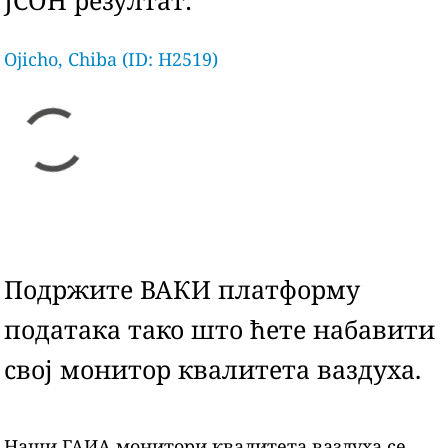
ЈСОН резултат:
Ojicho, Chiba (ID: H2519)
Подржите ВАКИ платформу
података тако што ћете набавити
свој монитор квалитета ваздуха.
Наши ГАИА монитори квалитета ваздуха се