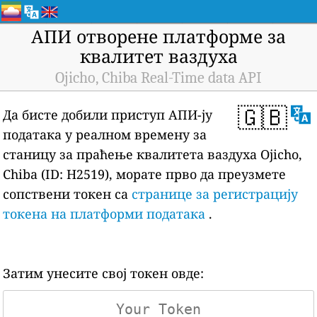
АПИ отворене платформе за
квалитет ваздуха
Ojicho, Chiba Real-Time data API
🇬🇧
Да бисте добили приступ АПИ-ју
података у реалном времену за
станицу за праћење квалитета ваздуха Ojicho,
Chiba (ID: H2519), морате прво да преузмете
сопствени токен са
странице за регистрацију
токена на платформи података
.
Затим унесите свој токен овде: