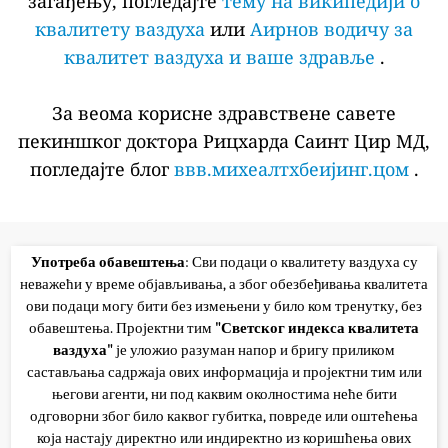
загађењу, погледајте
тему на википедији о
квалитету ваздуха
или
Аирнов водичу за
квалитет ваздуха и ваше здравље
.
За веома корисне здравствене савете
пекиншког доктора Рицхарда Саинт Цир МД,
погледајте блог
ввв.михеалтхбеијинг.цом
.
Употреба обавештења
: Сви подаци о квалитету ваздуха су
неважећи у време објављивања, а због обезбеђивања квалитета
ови подаци могу бити без измењени у било ком тренутку, без
обавештења. Пројектни тим
"Светског индекса квалитета
ваздуха"
је уложио разуман напор и бригу приликом
састављања садржаја ових информација и пројектни тим или
његови агенти, ни под каквим околностима неће бити
одговорни због било каквог губитка, повреде или оштећења
која настају директно или индиректно из коришћења ових