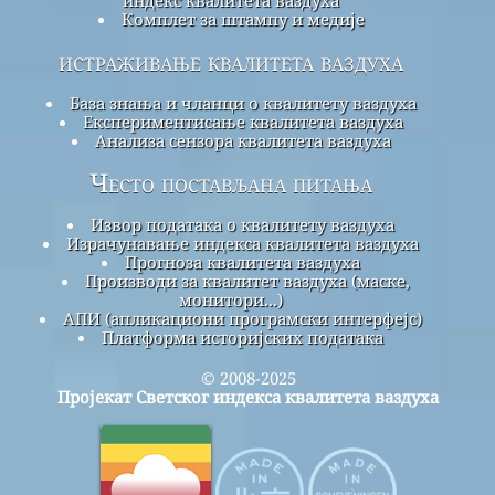
Комплет за штампу и медије
истраживање квалитета ваздуха
База знања и чланци о квалитету ваздуха
Експериментисање квалитета ваздуха
Анализа сензора квалитета ваздуха
Често постављана питања
Извор података о квалитету ваздуха
Израчунавање индекса квалитета ваздуха
Прогноза квалитета ваздуха
Производи за квалитет ваздуха (маске,
монитори...)
АПИ (апликациони програмски интерфејс)
Платформа историјских података
© 2008-2025
Пројекат Светског индекса квалитета ваздуха