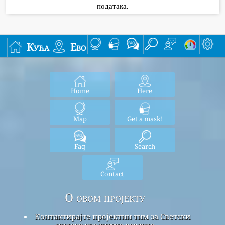
података.
Кућа
Ево
Home
Here
Map
Get a mask!
Faq
Search
Contact
О овом пројекту
Контактирајте пројектни тим за Светски
индекс квалитета ваздуха