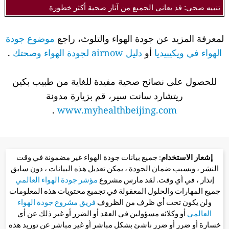
تنبيه صحي: قد يعاني الجميع من آثار صحية أكثر خطورة
لمعرفة المزيد عن جودة الهواء والتلوث، راجع
موضوع جودة
الهواء في ويكيبيديا
أو
دليل airnow لجودة الهواء وصحتك
.
للحصول على نصائح صحية مفيدة للغاية من طبيب بكين
ريتشارد سانت سير، قم بزيارة مدونة
.
www.myhealthbeijing.com
إشعار الاستخدام
: جميع بيانات جودة الهواء غير مضمونة في وقت
النشر ، وبسبب ضمان الجودة ، يمكن تعديل هذه البيانات ، دون سابق
إنذار ، في أي وقت. لقد مارس مشروع
مؤشر جودة الهواء العالمي
جميع المهارات والحلول المعقولة في تجميع محتويات هذه المعلومات
ولن يكون تحت أي ظرف من الظروف
فريق مشروع جودة الهواء
العالمي
أو وكلائه مسؤولين في العقد أو الضرر أو غير ذلك عن أي
خسارة أو ضرر أو ضرر ناشئ بشكل مباشر أو غير مباشر عن توريد هذه