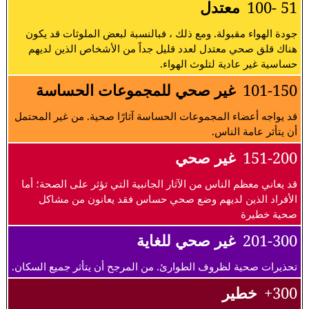
51 -100
معتدل
جودة الهواء مقبولة. ومع ذلك ، فبالنسبة لبعض الملوثات قد يكون
هناك قلق صحي معتدل لعدد قليل جداً من الأشخاص الذين لديهم
حساسية غير عادية لتلوث الهواء.
101-150
غير صحي للمجموعات الحساسة
قد يواجه أعضاء المجموعات الحساسة آثارًا صحية. من غير المحتمل
أن يتأثر عامة الناس.
151-200
غير صحي
قد يعاني معظم الناس من الآثار الجانبية التي تؤثر على الصحة؛ أما
الأفراد الذين لديهم وضع صحي حساس فقد يعانون من مشاكل
صحية خطيرة
201-300
غير صحي للغاية
تحذيرات صحية لظروف الطوارئ. من المرجح أن يتأثر جميع السكان.
300+
خطير