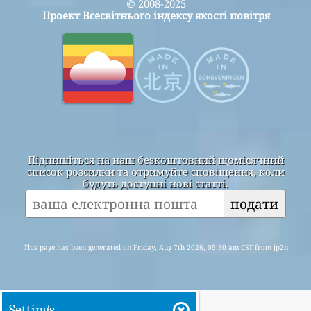
© 2008-2025
Проект Всесвітнього індексу якості повітря
Підпишіться на наш безкоштовний щомісячний
список розсилки та отримуйте сповіщення, коли
будуть доступні нові статті.
подати
This page has been generated on Friday, Aug 7th 2026, 05:50 am CST from jp2n
Settings