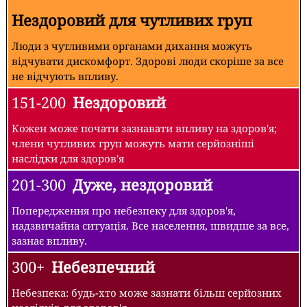
Нездоровий для чутливих груп
Люди з чутливими органами дихання можуть
відчувати дискомфорт. Здорові люди скоріше за все
не відчують впливу.
151-200
Нездоровий
Кожен може почати зазнавати впливу на здоров'я;
члени чутливих груп можуть мати серйозніші
наслідки для здоров'я
201-300
Дуже, нездоровий
Попередження про небезпеку для здоров'я,
надзвичайна ситуація. Все населення, швидше за все,
зазнає впливу.
300+
Небезпечний
Небезпека: будь-хто може зазнати більш серйозних