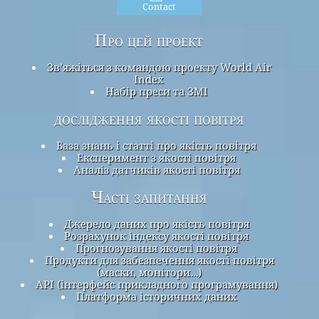
Contact
Про цей проект
Зв’яжіться з командою проекту World Air
Index
Набір преси та ЗМІ
дослідження якості повітря
База знань і статті про якість повітря
Експеримент з якості повітря
Аналіз датчиків якості повітря
Часті запитання
Джерело даних про якість повітря
Розрахунок індексу якості повітря
Прогнозування якості повітря
Продукти для забезпечення якості повітря
(маски, монітори…)
API (інтерфейс прикладного програмування)
Платформа історичних даних