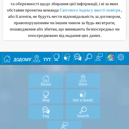
та обережності щодо збирання цієї інформації, і ні за яких
обставин проектна команда
Світового індексу якості повітря
,
або її агенти, не будуть нести відповідальність за договором,
правопорушенням чи іншим чином за будь-які втрати,
пошкодження або збитки, що виникають безпосередньо чи
опосередковано від надання цих даних.
додому
тут
Home
Here
Map
Get a mask!
Faq
Search