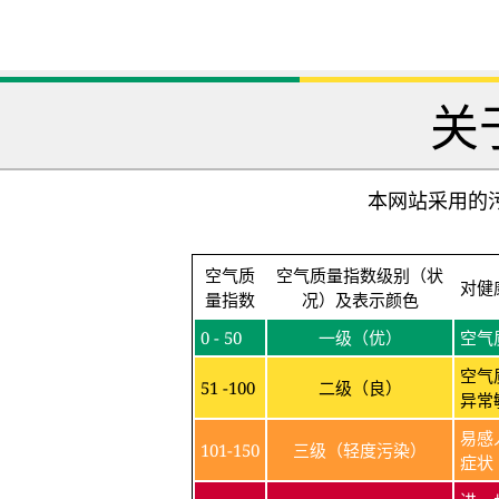
关
本网站采用的污
空气质
空气质量指数级别（状
对健
量指数
况）及表示颜色
0 - 50
一级（优）
空气
空气
51 -100
二级（良）
异常
易感
101-150
三级（轻度污染）
症状