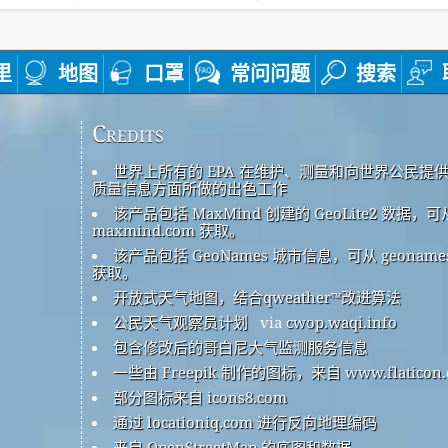
里
地图
口罩
常问问题
搜索
Credits
世界上所有的 EPA 在维护、测量和向世界公民提
质量信息方面所做的出色工作
该产品包括 MaxMind 创建的 GeoLite2 数据，可
maxmind.com 获取。
该产品包括 GeoNames 城市信息，可从 geonames
获取。
开放式天气地图，结合qweather™改进算法
公民天气观察员计划
via
cwop.waqi.info
包含修改后的哥白尼大气监测服务信息
一些由 Freepik 制作的图标，来自 www.flaticon.
部分图标来自 icons8.com
通过 locationiq.com 进行反向地理编码
来自 OpenStreetMap 的底图和数据。