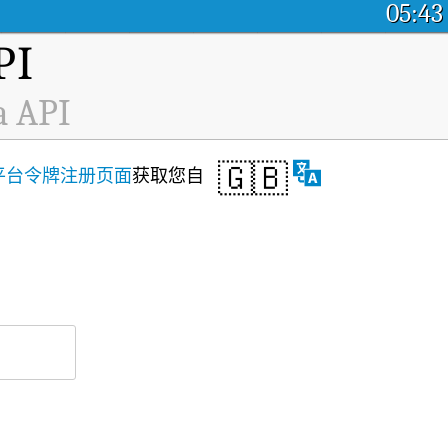
05:43
I
 API
🇬🇧
平台令牌注册页面
获取您自