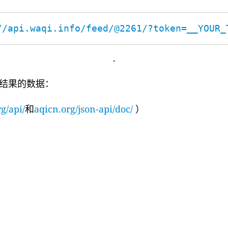
//api.waqi.info/feed/@2261/?token=__YOUR_
.
结果的数据：
g/api/
和
aqicn.org/json-api/doc/
）