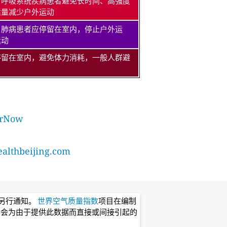
、呼吸系统疾病患者避免长时间、高强度
适量减少户外运动
、肺病患者应停留在室内，停止户外运
运动
停留在室内，避免体力消耗，一般人群避
rNow
lthbeijing.com
不另行通知。
世界空气质量指数
项目在编制
不会为由于提供此数据而直接或间接引起的