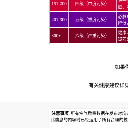
进一
151-200
四级（中度污染）
脏、
心脏
201-300
五级（重度污染）
降低
健康
300+
六级（严重污染）
提前
如果
有关健康建议详见北京
注意事项
: 所有空气质量数据在发布时
此信息的内容时已经运用了所有合理的技