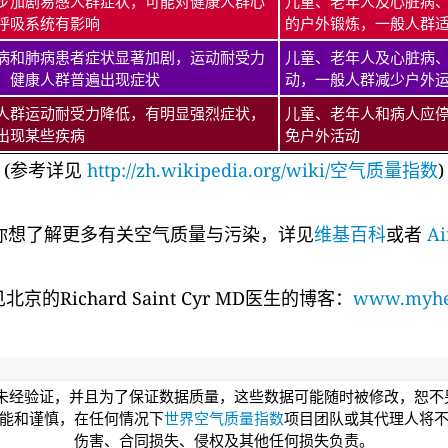
步加剧易感人群症状，可能对健康人群心
儿童、老年人及心脏病
呼吸系统有影响
的户外锻炼，一般人群
病和肺病患者症状显著加剧，运动耐受力
儿童、老年人及心脏病
，健康人群普遍出现症状
动，一般人群减少户外
人群运动耐受力降低，有明显强烈症状，
儿童、老年人和病人应
出现某些疾病
免户外活动
(参考详见
http://zh.wikipedia.org/wiki/空气质量指数
)
你想了解更多有关空气质量与污染，详见
维基百科
或者
Ai
的Richard Saint Cyr MD医生的博客：
www.myhea
均未经验证，并且为了保证数据质量，这些数据可能随时被修改，恕
能和谨慎，在任何情况下
世界空气质量指数
项目团队或其代理人将
伤害、合同损失、侵权及其他任何损失负责。