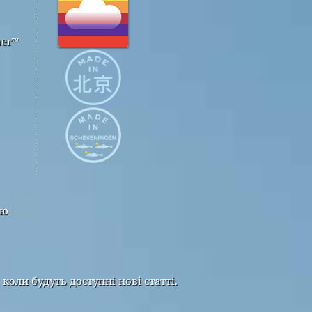
her™
тю
оли будуть доступні нові статті.