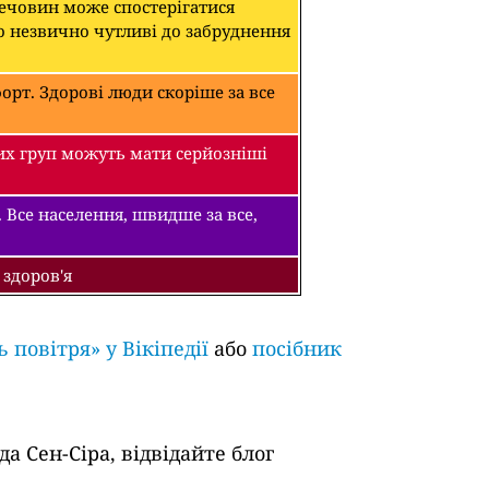
речовин може спостерігатися
о незвично чутливі до забруднення
рт. Здорові люди скоріше за все
их груп можуть мати серйозніші
 Все населення, швидше за все,
 здоров'я
ь повітря» у Вікіпедії
або
посібник
а Сен-Сіра, відвідайте блог