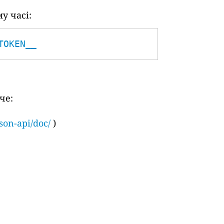
у часі:
TOKEN__
че:
son-api/doc/
)