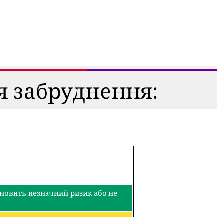
я забруднення:
тановить незначний ризик або не