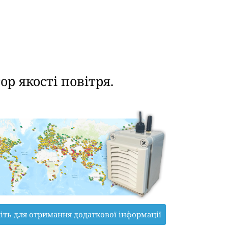
р якості повітря.
іть для отримання додаткової інформації