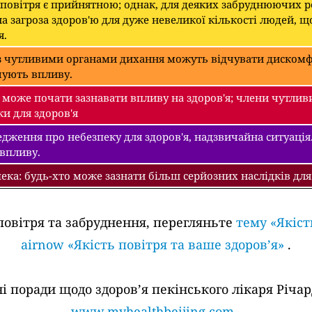
 повітря є прийнятною; однак, для деяких забруднюючих 
а загроза здоров'ю для дуже невеликої кількості людей, щ
я.
 чутливими органами дихання можуть відчувати дискомфо
чують впливу.
може почати зазнавати впливу на здоров'я; члени чутлив
ки для здоров'я
дження про небезпеку для здоров'я, надзвичайна ситуація.
 впливу.
ека: будь-хто може зазнати більш серйозних наслідків для
повітря та забруднення, перегляньте
тему «Якіст
airnow «Якість повітря та ваше здоров’я»
.
поради щодо здоров’я пекінського лікаря Річард
www.myhealthbeijing.com
.