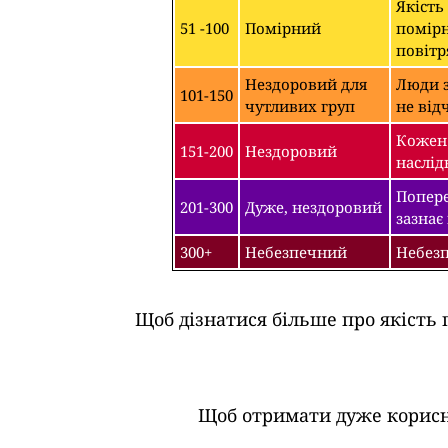
Якість
51 -100
Помірний
помірн
повітр
Нездоровий для
Люди з
101-150
чутливих груп
не від
Кожен 
151-200
Нездоровий
наслід
Попере
201-300
Дуже, нездоровий
зазнає
300+
Небезпечний
Небезп
Щоб дізнатися більше про якість 
Щоб отримати дуже корисні 