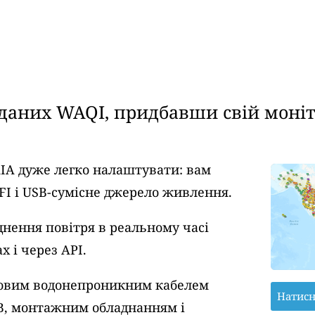
аних WAQI, придбавши свій моніто
AIA дуже легко налаштувати: вам
FI і USB-сумісне джерело живлення.
днення повітря в реальному часі
 і через API.
тровим водонепроникним кабелем
Натисн
B, монтажним обладнанням і