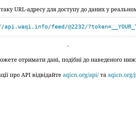
аку URL-адресу для доступу до даних у реальном
//api.waqi.info/feed/@2232/?token=__YOUR_
.
жете отримати дані, подібні до наведеного ниж
ції про API відвідайте
aqicn.org/api/
та
aqicn.org/j