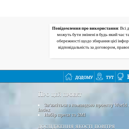
Повідомлення про використання
: Всі
можуть бути змінені в будь-який час 
обережності щодо збирання цієї інформ
відповідальність за договором, прав
додому
тут
Про цей проект
Зв’яжіться з командою проекту World 
Index
Набір преси та ЗМІ
дослідження якості повітря