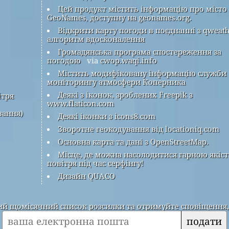
Цей продукт містить інформацію про місто
GeoNames, доступну на geonames.org.
Відкрити карту погоди в поєднанні з qweat
алгоритм вдосконалення
Громадянська програма спостереження за
погодою
via
cwop.waqi.info
Містить модифіковану інформацію служби
моніторингу атмосфери Коперника
Деякі з іконок, зроблених Freepik з
ітря
www.flaticon.com
вання)
Деякі іконки з icons8.com
Зворотне геокодування від locationiq.com
Основна карта та дані з OpenStreetMap.
Місце, де можна насолодитися гарною якіс
повітря під час серфінгу!
Дизайн QUACO
 щомісячний список розсилки та отримуйте сповіщення, к
подати