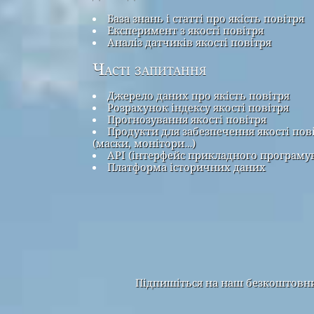
База знань і статті про якість повітря
Експеримент з якості повітря
Аналіз датчиків якості повітря
Часті запитання
Джерело даних про якість повітря
Розрахунок індексу якості повітря
Прогнозування якості повітря
Продукти для забезпечення якості пов
(маски, монітори…)
API (інтерфейс прикладного програму
Платформа історичних даних
Підпишіться на наш безкоштовний