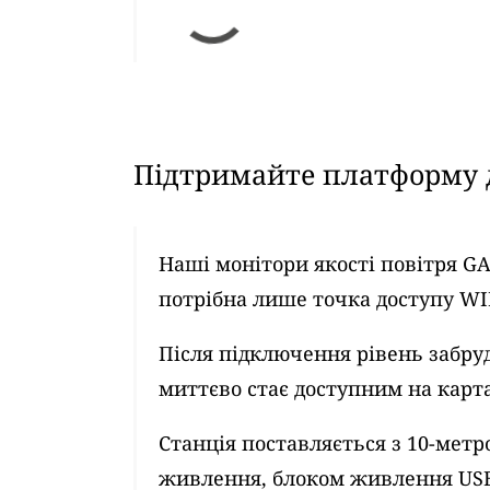
Підтримайте платформу д
Наші монітори якості повітря G
потрібна лише точка доступу WI
Після підключення рівень забру
миттєво стає доступним на картах
Станція поставляється з 10-ме
живлення, блоком живлення US