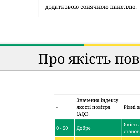
додатковою сонячною панеллю.
Про якість по
Значення індексу
-
якості повітря
Рівні 
(AQI).
Якість
0 - 50
Добре
станов