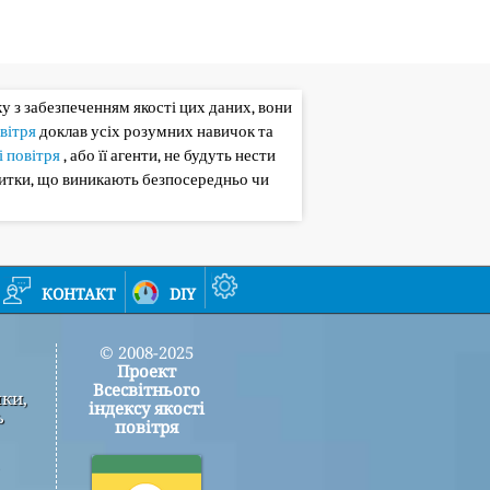
зку з забезпеченням якості цих даних, вони
овітря
доклав усіх розумних навичок та
і повітря
, або її агенти, не будуть нести
битки, що виникають безпосередньо чи
контакт
diy
© 2008-2025
Проект
Всесвітнього
мки,
індексу якості
ь
повітря