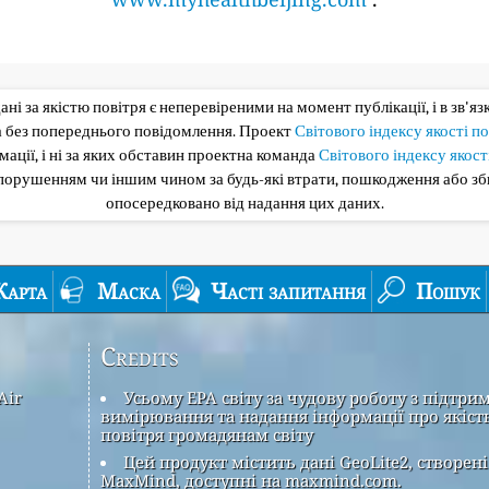
 дані за якістю повітря є неперевіреними на момент публікації, і в зв'я
та без попереднього повідомлення. Проект
Світового індексу якості п
ації, і ні за яких обставин проектна команда
Світового індексу якост
опорушенням чи іншим чином за будь-які втрати, пошкодження або з
опосередковано від надання цих даних.
Карта
Маска
Часті запитання
Пошук
Credits
Air
Усьому EPA світу за чудову роботу з підтри
вимірювання та надання інформації про якіст
повітря громадянам світу
Цей продукт містить дані GeoLite2, створені
MaxMind, доступні на maxmind.com.