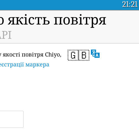
21:21
 якість повітря
API
🇬🇧
якості повітря Chiyo,
еєстрації маркера