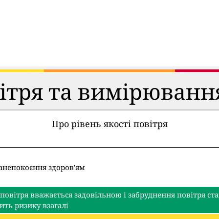
вітря та вимірюванн
Про рівень якості повітря
занепокоєння здоров'ям
 повітря вважається задовільною і забруднення повітря с
ить ризику взагалі