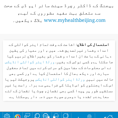
بیجنگ کے ڈاکٹر رچرڈ سینٹ سائر ایم ڈی کے صحت
سے متعلق بہت مفید مشوروں کے لیے،
www.myhealthbeijing.com
بلاگ دیکھیں۔
استعمال کی اطلاع
: اشاعت کے وقت تمام ایئر کوالٹی کے
اعداد وشمار غیرتصدیق شدہ ھیں ، اور معیار کی یقین
دہانی کے باعث ان اعداد و شمار کو بغیراطلاع ترمیم کیا
جا سکتا ہے، کسی نوٹس کے بغیر.
ورلڈ ایئر کوالٹی انڈیکس
نے اس معلومات کے مضامین کو مرتب کرنے میں تمام معقول
مہارت اور دیکھ بھال کا استعمال کیا ہے اور کسی بھی
حالت میں نہیں
ورلڈ ایئر کوالٹی انڈیکس
پروجیکٹ ٹیم یا
اس کے ایجنٹوں کو اس ڈیٹا کی فراہمی سے براہ راست یا غیر
مستقیم طور پر پیدا کسی بھی نقصان، چوٹ یا نقصان کے لئے
معاہدے، تشدد یا دوسری صورت میں ذمہ دار ہوسکتا ہے.