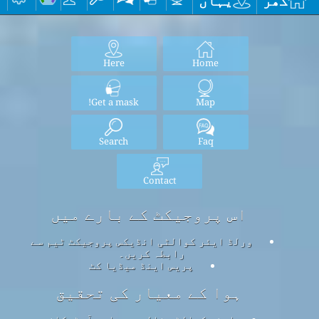
گھر
یہاں
Here
Home
Get a mask!
Map
Search
Faq
Contact
اس پروجیکٹ کے بارے میں
ورلڈ ایئر کوالٹی انڈیکس پروجیکٹ ٹیم سے
رابطہ کریں۔
پریس اینڈ میڈیا کٹ
ہوا کے معیار کی تحقیق
ایئر کوالٹی نالج بیس اور آرٹیکلز