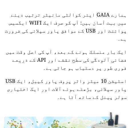
ہمارے GAIA ایئر کوالٹی مانیٹر ترتیب دینے
میں بہت آسان ہیں: آپ کو صرف ایک WIFI ایکسیس
پوائنٹ اور USB کے موافق پاور سپلائی کی ضرورت
ہے۔
ایک بار منسلک ہونے کے بعد، آپ کی اصل وقت میں
فضائی آلودگی کی سطح نقشے اور API کے ذریعے
فوری طور پر دستیاب ہو جاتی ہے۔
اسٹیشن 10 میٹر واٹر پروف پاور کیبل، ایک USB
پاور سپلائی، بڑھتے ہوئے آلات اور ایک اختیاری
سولر پینل کے ساتھ آتا ہے۔