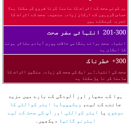
ہر کوئی صحت کے اثرات کا سامنا کرنا شروع کر سکتا ہے؛
حساس گروہوں کے ارکان زیادہ سنجیدہ صحت کے اثرات کا
تجربہ کرسکتے ہیں
201-300
انتہائی مضر صحت
انتباہ صحت برائے ہنگامی حالات. پوری آبادی متاثر ہونے
کا امکان ہے
300+
خطرناک
صحت کی انتباہ: ہر ایک کی صحت کو زیادہ سنگین اثرات کا
سامنا کر نا پڑ سکتا ہے
ہوا کے معیار اور آلودگی کے بارے میں مزید
جاننے کے لیے،
ویکیپیڈیا ایئر کوالٹی کا
موضوع
یا
ایئر کوالٹی اور آپ کی صحت کے لیے
ایئرنو گائیڈ
دیکھیں۔