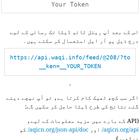
اس کے بعد آپ ریئل ٹائم ڈیٹا تک رسائی کے لیے
درج ذیل یو آر ایل استعمال کر سکتے ہیں۔
https://api.waqi.info/feed/@208/?to
ken=__YOUR_TOKEN__
.
اگر سب کچھ ٹھیک کام کرتا ہے، تو آپ نیچے دیئے
گئے نتائج کی طرح ڈیٹا حاصل کر سکیں گے:
(API کے بارے میں مزید معلومات کے لیے،
aqicn.org/api/
اور
aqicn.org/json-api/doc/
کو
دیکھیں)