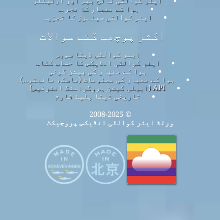
ہوا کے معیار کا تجربہ
ایئر کوالٹی سینسرز کا تجزیہ
اکثر پوچھے گئے سوالات
ایئر کوالٹی ڈیٹا سورس
ایئر کوالٹی انڈیکس کا حساب کتاب
ہوا کے معیار کی پیشن گوئی
ہوا کے معیار کی مصنوعات (ماسک، مانیٹر…)
API (ایپلی کیشن پروگرامنگ انٹرفیس)
تاریخی ڈیٹا پلیٹ فارم
© 2008-2025
ورلڈ ایئر کوالٹی انڈیکس پروجیکٹ