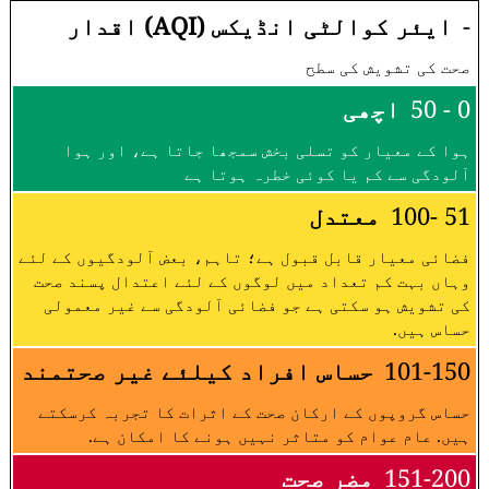
-
ایئر کوالٹی انڈیکس (AQI) اقدار
صحت کی تشویش کی سطح
0 - 50
اچھی
ہوا کے معیار کو تسلی بخش سمجھا جاتا ہے، اور ہوا
آلودگی سے کم یا کوئی خطرہ ہوتا ہے
51 -100
معتدل
فضائی معیار قابل قبول ہے؛ تاہم، بعض آلودگیوں کے لئے
وہاں بہت کم تعداد میں لوگوں کے لئے اعتدال پسند صحت
کی تشویش ہو سکتی ہے جو فضائی آلودگی سے غیر معمولی
حساس ہیں.
101-150
حساس افراد کیلئے غیر صحتمند
حساس گروپوں کے ارکان صحت کے اثرات کا تجربہ کرسکتے
ہیں. عام عوام کو متاثر نہیں ہونے کا امکان ہے.
151-200
مضر صحت