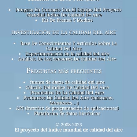
Póngase En Contacto Con El Equipo Del Proyecto
Mundial índice De Calidad De Aire
Kit De Prensa Y Medios
investigación de la calidad del aire
Base De Conocimientos Y Artículos Sobre La
Calidad Del Aire
Experimentación de la calidad del aire
Análisis De Los Sensores De Calidad Del Aire
Preguntas más frecuentes
fuente de datos de calidad del aire
Cálculo Del índice De Calidad Del Aire
Pronóstico De La Calidad Del Aire
Productos De Calidad Del Aire (máscaras,
Monitores ...)
API (interfaz de programación de aplicaciones)
Plataforma de datos históricos
© 2008-2025
El proyecto del índice mundial de calidad del aire