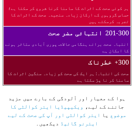
ہر کوئی صحت کے اثرات کا سامنا کرنا شروع کر سکتا ہے؛
حساس گروہوں کے ارکان زیادہ سنجیدہ صحت کے اثرات کا
تجربہ کرسکتے ہیں
201-300
انتہائی مضر صحت
انتباہ صحت برائے ہنگامی حالات. پوری آبادی متاثر ہونے
کا امکان ہے
300+
خطرناک
صحت کی انتباہ: ہر ایک کی صحت کو زیادہ سنگین اثرات کا
سامنا کر نا پڑ سکتا ہے
ہوا کے معیار اور آلودگی کے بارے میں مزید
جاننے کے لیے،
ویکیپیڈیا ایئر کوالٹی کا
موضوع
یا
ایئر کوالٹی اور آپ کی صحت کے لیے
ایئرنو گائیڈ
دیکھیں۔