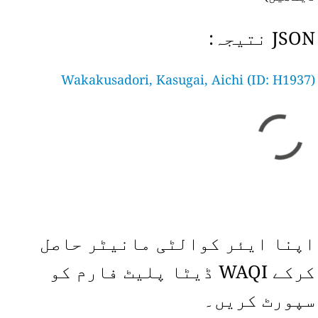
JSON نتیجہ:
Wakakusadori, Kasugai, Aichi (ID: H1937)
اپنا ایئر کوالٹی مانیٹر حاصل
کرکے WAQI ڈیٹا پلیٹ فارم کو
سپورٹ کریں۔