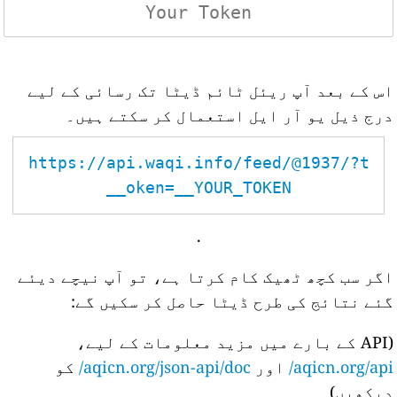
اس کے بعد آپ ریئل ٹائم ڈیٹا تک رسائی کے لیے
درج ذیل یو آر ایل استعمال کر سکتے ہیں۔
https://api.waqi.info/feed/@1937/?t
oken=__YOUR_TOKEN__
.
اگر سب کچھ ٹھیک کام کرتا ہے، تو آپ نیچے دیئے
گئے نتائج کی طرح ڈیٹا حاصل کر سکیں گے:
(API کے بارے میں مزید معلومات کے لیے،
aqicn.org/api/
اور
aqicn.org/json-api/doc/
کو
دیکھیں)