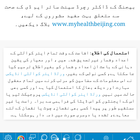
بیجنگ کے ڈاکٹر رچرڈ سینٹ سائر ایم ڈی کے صحت
سے متعلق بہت مفید مشوروں کے لیے،
www.myhealthbeijing.com
بلاگ دیکھیں۔
استعمال کی اطلاع
: اشاعت کے وقت تمام ایئر کوالٹی کے
اعداد وشمار غیرتصدیق شدہ ھیں ، اور معیار کی یقین
دہانی کے باعث ان اعداد و شمار کو بغیراطلاع ترمیم کیا
جا سکتا ہے، کسی نوٹس کے بغیر.
ورلڈ ایئر کوالٹی انڈیکس
نے اس معلومات کے مضامین کو مرتب کرنے میں تمام معقول
مہارت اور دیکھ بھال کا استعمال کیا ہے اور کسی بھی
حالت میں نہیں
ورلڈ ایئر کوالٹی انڈیکس
پروجیکٹ ٹیم یا
اس کے ایجنٹوں کو اس ڈیٹا کی فراہمی سے براہ راست یا غیر
مستقیم طور پر پیدا کسی بھی نقصان، چوٹ یا نقصان کے لئے
معاہدے، تشدد یا دوسری صورت میں ذمہ دار ہوسکتا ہے.