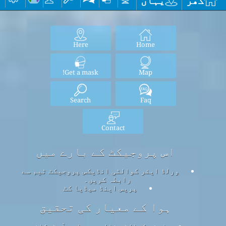
گھر
یہاں
Here
Home
Get a mask!
Map
Search
Faq
Contact
اس پروجیکٹ کے بارے میں
ورلڈ ایئر کوالٹی انڈیکس پروجیکٹ ٹیم سے
رابطہ کریں۔
پریس اینڈ میڈیا کٹ
ہوا کے معیار کی تحقیق
ایئر کوالٹی نالج بیس اور آرٹیکلز