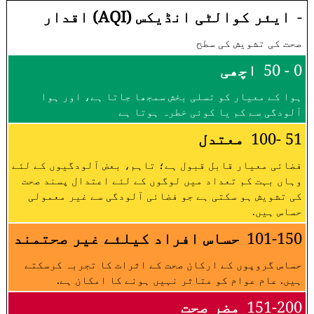
-
ایئر کوالٹی انڈیکس (AQI) اقدار
صحت کی تشویش کی سطح
0 - 50
اچھی
ہوا کے معیار کو تسلی بخش سمجھا جاتا ہے، اور ہوا
آلودگی سے کم یا کوئی خطرہ ہوتا ہے
51 -100
معتدل
فضائی معیار قابل قبول ہے؛ تاہم، بعض آلودگیوں کے لئے
وہاں بہت کم تعداد میں لوگوں کے لئے اعتدال پسند صحت
کی تشویش ہو سکتی ہے جو فضائی آلودگی سے غیر معمولی
حساس ہیں.
101-150
حساس افراد کیلئے غیر صحتمند
حساس گروپوں کے ارکان صحت کے اثرات کا تجربہ کرسکتے
ہیں. عام عوام کو متاثر نہیں ہونے کا امکان ہے.
151-200
مضر صحت