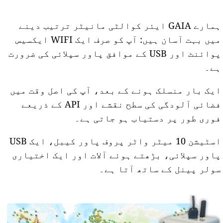
ہمارے GAIA ایئر کوالٹی مانیٹر ترتیب دینے
میں بہت آسان ہیں: آپ کو صرف ایک WIFI ایکسیس
پوائنٹ اور USB کے موافق پاور سپلائی کی ضرورت
ہے۔
ایک بار منسلک ہونے کے بعد، آپ کی اصل وقت میں
فضائی آلودگی کی سطح نقشے اور API کے ذریعے
فوری طور پر دستیاب ہو جاتی ہے۔
اسٹیشن 10 میٹر واٹر پروف پاور کیبل، ایک USB
پاور سپلائی، بڑھتے ہوئے آلات اور ایک اختیاری
سولر پینل کے ساتھ آتا ہے۔