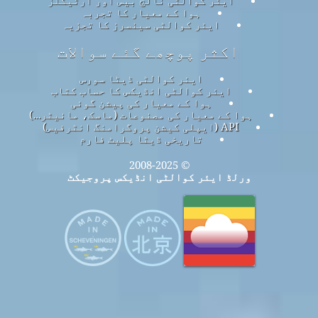
ہوا کے معیار کا تجربہ
ایئر کوالٹی سینسرز کا تجزیہ
اکثر پوچھے گئے سوالات
ایئر کوالٹی ڈیٹا سورس
ایئر کوالٹی انڈیکس کا حساب کتاب
ہوا کے معیار کی پیشن گوئی
ہوا کے معیار کی مصنوعات (ماسک، مانیٹر…)
API (ایپلی کیشن پروگرامنگ انٹرفیس)
تاریخی ڈیٹا پلیٹ فارم
© 2008-2025
ورلڈ ایئر کوالٹی انڈیکس پروجیکٹ