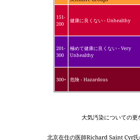
151-
健康に良くない - Unhealthy
200
201-
極めて健康に良くない - Very
300
Unhealthy
300+
危険 - Hazardous
大気汚染についての更
北京在住の医師Richard Saint