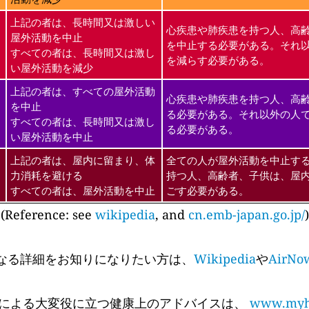
上記の者は、長時間又は激しい
心疾患や肺疾患を持つ人、高
屋外活動を中止
を中止する必要がある。それ
すべての者は、長時間又は激し
を減らす必要がある。
い屋外活動を減少
上記の者は、すべての屋外活動
心疾患や肺疾患を持つ人、高
を中止
る必要がある。それ以外の人
すべての者は、長時間又は激し
る必要がある。
い屋外活動を中止
上記の者は、屋内に留まり、体
全ての人が屋外活動を中止す
力消耗を避ける
持つ人、高齢者、子供は、屋
すべての者は、屋外活動を中止
ごす必要がある。
(Reference: see
wikipedia
, and
cn.emb-japan.go.jp/
)
なる詳細をお知りになりたい方は、
Wikipedia
や
AirNo
 Cyr氏による大変役に立つ健康上のアドバイスは、
www.myhe