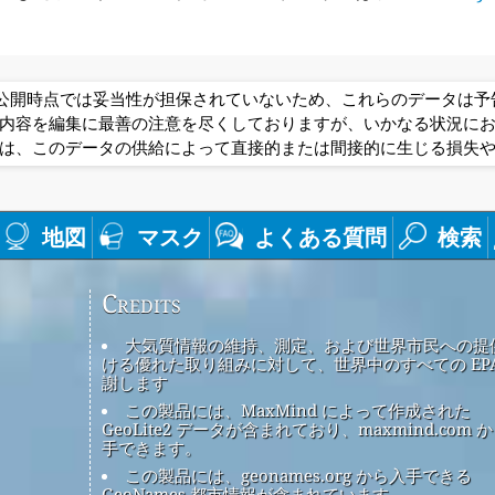
は公開時点では妥当性が担保されていないため、これらのデータは
内容を編集に最善の注意を尽くしておりますが、いかなる状況に
は、このデータの供給によって直接的または間接的に生じる損失
地図
マスク
よくある質問
検索
Credits
大気質情報の維持、測定、および世界市民への提
ける優れた取り組みに対して、世界中のすべての EPA
謝します
この製品には、MaxMind によって作成された
GeoLite2 データが含まれており、maxmind.com 
手できます。
この製品には、geonames.org から入手できる
GeoNames 都市情報が含まれています。