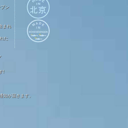
ープン
が含まれ
された
グ
す!
通知が届きます。