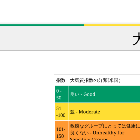
指数
大気質指数の分類(米国）
0 -
良い - Good
50
51
並 - Moderate
-100
敏感なグループにとっては健康
101-
良くない - Unhealthy for
150
Sensitive Groups