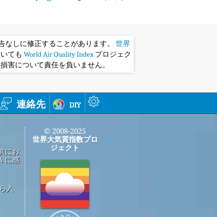
予告なしに修正することがあります。
世界
おいても
World Air Quality Index
プロジェク
や損害について責任を負いません。
連絡先
diy
© 2008-2025
世界大気質指数プロ
ジェクト
供にお
 に感
から入