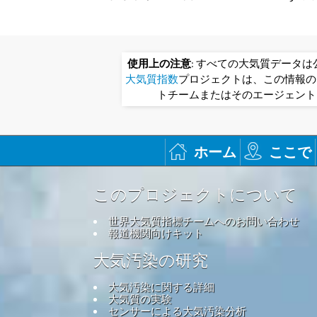
使用上の注意
: すべての大気質データ
大気質指数
プロジェクトは、この情報の
トチームまたはそのエージェント
ホーム
ここで
このプロジェクトについて
世界大気質指標チームへのお問い合わせ
報道機関向けキット
大気汚染の研究
大気汚染に関する詳細
大気質の実験
センサーによる大気汚染分析