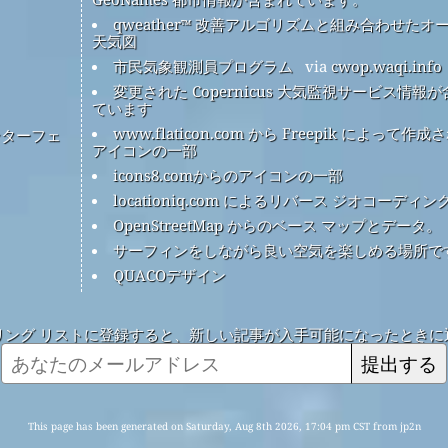
qweather™ 改善アルゴリズムと組み合わせたオ
天気図
市民気象観測員プログラム
via
cwop.waqi.info
変更された Copernicus 大気監視サービス情報
ています
www.flaticon.com から Freepik によって作成
ンターフェ
アイコンの一部
icons8.comからのアイコンの一部
locationiq.com によるリバース ジオコーディン
OpenStreetMap からのベース マップとデータ。
サーフィンをしながら良い空気を楽しめる場所で
QUACOデザイン
リング リストに登録すると、新しい記事が入手可能になったときに
提出する
This page has been generated on Saturday, Aug 8th 2026, 17:04 pm CST from jp2n