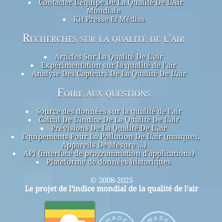
Contacter L'équipe De La Qualité De L'Air
Mondiale
Kit Presse Et Médias
Recherches sur la qualité de l'air
Articles Sur La Qualité De L'air
Expérimentation sur la qualité de l'air
Analyse Des Capteurs De La Qualité De L'air
Foire aux questions
Source des données sur la qualité de l'air
Calcul De L'indice De La Qualité De L'air
Prévisions De La Qualité De L'air
Equipements Pour La Pollution De L'air (masques,
Appareils De Mesure ...)
API (interface de programmation d'applications)
Plateforme de données historiques
© 2008-2025
Le projet de l'indice mondial de la qualité de l'air