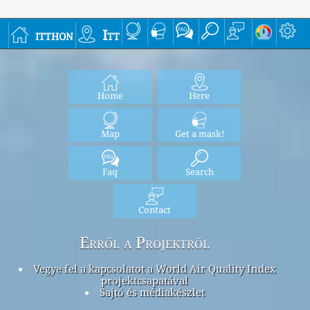
itthon
Itt
Home
Here
Map
Get a mask!
Faq
Search
Contact
Erről a Projektről
Vegye fel a kapcsolatot a World Air Quality Index
projektcsapatával
Sajtó és médiakészlet