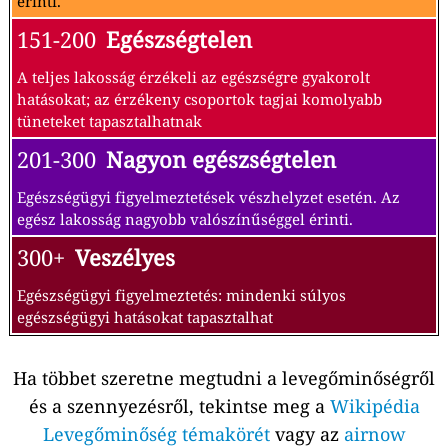
érinti.
151-200
Egészségtelen
A teljes lakosság érzékeli az egészségre gyakorolt
hatásokat; az érzékeny csoportok tagjai komolyabb
tüneteket tapasztalhatnak
201-300
Nagyon egészségtelen
Egészségügyi figyelmeztetések vészhelyzet esetén. Az
egész lakosság nagyobb valószínűséggel érinti.
300+
Veszélyes
Egészségügyi figyelmeztetés: mindenki súlyos
egészségügyi hatásokat tapasztalhat
Ha többet szeretne megtudni a levegőminőségről
és a szennyezésről, tekintse meg a
Wikipédia
Levegőminőség témakörét
vagy az
airnow