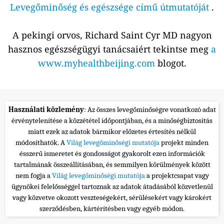
Levegőminőség és egészsége című útmutatóját
.
A pekingi orvos, Richard Saint Cyr MD nagyon
hasznos egészségügyi tanácsaiért tekintse meg
a
www.myhealthbeijing.com
blogot.
Használati közlemény
: Az összes levegőminőségre vonatkozó adat
érvénytelenítése a közzététel időpontjában, és a minőségbiztosítás
miatt ezek az adatok bármikor előzetes értesítés nélkül
módosíthatók. A
Világ levegőminőségi mutatója
projekt minden
ésszerű ismeretet és gondosságot gyakorolt ezen információk
tartalmának összeállításában, és semmilyen körülmények között
nem fogja a
Világ levegőminőségi mutatója
a projektcsapat vagy
ügynökei felelősséggel tartoznak az adatok átadásából közvetlenül
vagy közvetve okozott veszteségekért, sérülésekért vagy károkért
szerződésben, kártérítésben vagy egyéb módon.