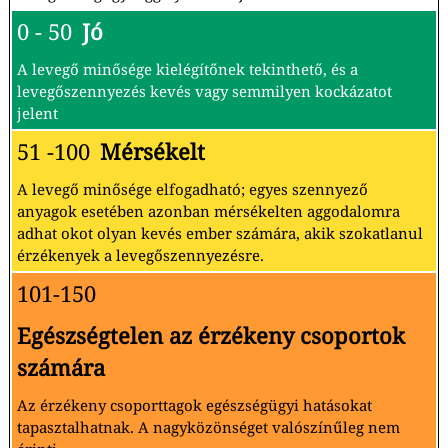
0 - 50
Jó
A levegő minősége kielégítőnek tekinthető, és a
levegőszennyezés kevés vagy semmilyen kockázatot
jelent
51 -100
Mérsékelt
A levegő minősége elfogadható; egyes szennyező
anyagok esetében azonban mérsékelten aggodalomra
adhat okot olyan kevés ember számára, akik szokatlanul
érzékenyek a levegőszennyezésre.
101-150
Egészségtelen az érzékeny csoportok
számára
Az érzékeny csoporttagok egészségügyi hatásokat
tapasztalhatnak. A nagyközönséget valószínűleg nem