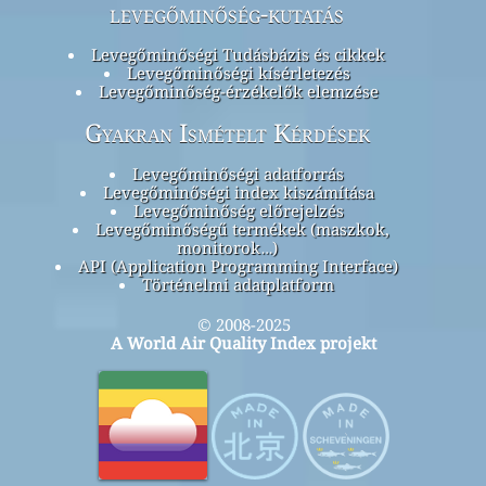
levegőminőség-kutatás
Levegőminőségi Tudásbázis és cikkek
Levegőminőségi kísérletezés
Levegőminőség-érzékelők elemzése
Gyakran Ismételt Kérdések
Levegőminőségi adatforrás
Levegőminőségi index kiszámítása
Levegőminőség előrejelzés
Levegőminőségű termékek (maszkok,
monitorok…)
API (Application Programming Interface)
Történelmi adatplatform
© 2008-2025
A World Air Quality Index projekt