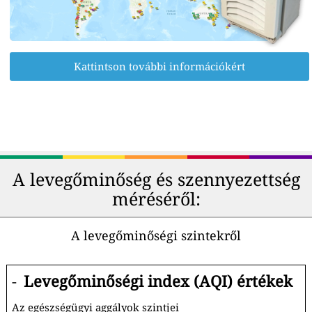
Kattintson további információkért
A levegőminőség és szennyezettség
méréséről:
A levegőminőségi szintekről
-
Levegőminőségi index (AQI) értékek
Az egészségügyi aggályok szintjei