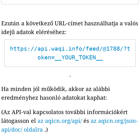
Ezután a következő URL-címet használhatja a valós
idejű adatok eléréséhez:
https://api.waqi.info/feed/@1788/?t
oken=__YOUR_TOKEN__
.
Ha minden jól működik, akkor az alábbi
eredményhez hasonló adatokat kaphat:
(Az API-val kapcsolatos további információkért
látogasson el
az aqicn.org/api/
és
az aqicn.org/json-
api/doc/ oldalra
.)