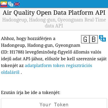
Air Quality Open Data Platform API
Hadongeup, Hadong-gun, Gyeongnam Real-Time
data API
🇬🇧
Ahhoz, hogy hozzáférjen a
Hadongeup, Hadong-gun, Gyeongnam
(ID: H1788) levegőminőség-figyelő állomás valós
idejű adat API-jához, először be kell szereznie saját
tokenjét az
adatplatform token regisztrációs
oldaláról
.
Ezután írja be ide a tokenjét: