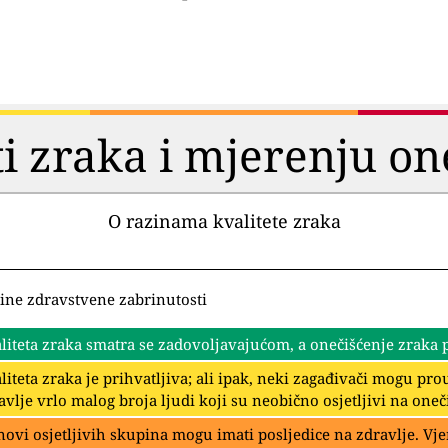
ti zraka i mjerenju on
O razinama kvalitete zraka
ine zdravstvene zabrinutosti
liteta zraka smatra se zadovoljavajućom, a onečišćenje zraka pr
liteta zraka je prihvatljiva; ali ipak, neki zagađivači mogu p
avlje vrlo malog broja ljudi koji su neobično osjetljivi na oneč
novi osjetljivih skupina mogu imati posljedice na zdravlje. Vje