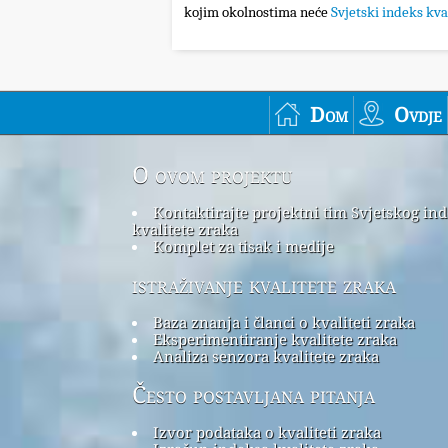
kojim okolnostima neće
Svjetski indeks kva
Dom
Ovdje
O ovom projektu
Kontaktirajte projektni tim Svjetskog in
kvalitete zraka
Komplet za tisak i medije
istraživanje kvalitete zraka
Baza znanja i članci o kvaliteti zraka
Eksperimentiranje kvalitete zraka
Analiza senzora kvalitete zraka
Često postavljana pitanja
Izvor podataka o kvaliteti zraka