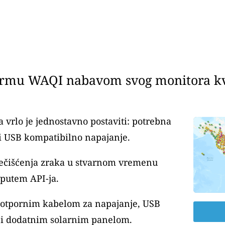
ormu WAQI nabavom svog monitora kva
 vrlo je jednostavno postaviti: potrebna
i USB kompatibilno napajanje.
nečišćenja zraka u stvarnom vremenu
 putem API-ja.
ootpornim kabelom za napajanje, USB
i dodatnim solarnim panelom.