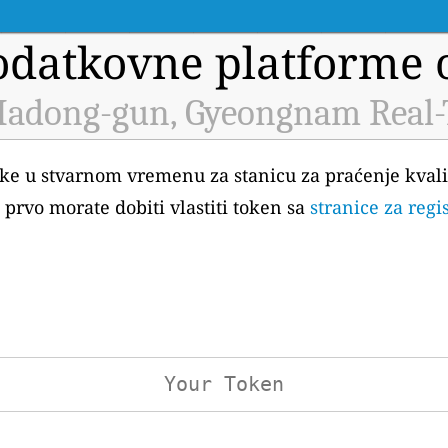
datkovne platforme o
adong-gun, Gyeongnam Real-
atke u stvarnom vremenu za stanicu za praćenje kva
rvo morate dobiti vlastiti token sa
stranice za regi