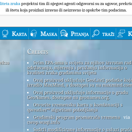
liteta zraka
projektni tim ili njegovi agenti odgovorni su za ugovor, prekrša
ili štetu koja proizlazi izravno ili neizravno iz opskrbe tim podacima.
Karta
Maska
Pitanja
traži
K
Credits
deksa
Svim EPA-ama u svijetu za njihov izvrstan rad
održavanju, mjerenju i pružanju informacija o
kvaliteti zraka građanima svijeta
Ovaj proizvod uključuje GeoLite2 podatke koje
izradio MaxMind, a dostupni su na maxmind.com
Ovaj proizvod uključuje informacije o gradu
GeoNames, dostupne na geonames.org.
Otvorite vremensku kartu u kombinaciji s
qweather™ algoritam poboljšanja
Građanski program promatrača vremena
via
cwop.waqi.info
Sadrži modificirane informacije o usluzi prać