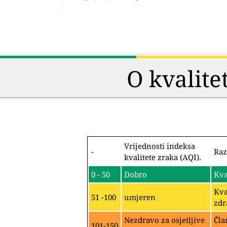
O kvalite
Vrijednosti indeksa
-
Raz
kvalitete zraka (AQI).
0 - 50
Dobro
Kva
Kva
51 -100
umjeren
zdr
Nezdravo za osjetljive
Čla
101-150