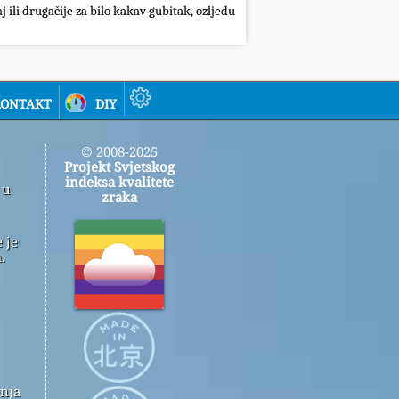
j ili drugačije za bilo kakav gubitak, ozljedu
ontakt
diy
© 2008-2025
Projekt Svjetskog
indeksa kvalitete
 u
zraka
 je
.
enja