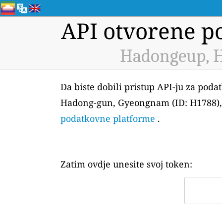
API otvorene po
Hadongeup, H
Da biste dobili pristup API-ju za pod
Hadong-gun, Gyeongnam (ID: H1788), p
podatkovne platforme
.
Zatim ovdje unesite svoj token: