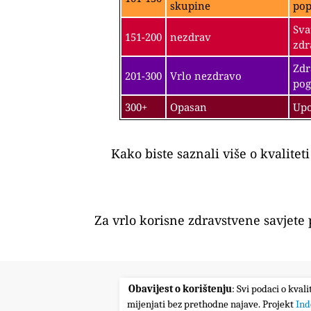
skupine
pop
Sva
151-200
nezdrav
zdr
Zdr
201-300
Vrlo nezdravo
pog
300+
Opasan
Upo
Kako biste saznali više o kvalitet
Za vrlo korisne zdravstvene savjete
Obavijest o korištenju
: Svi podaci o kval
mijenjati bez prethodne najave. Projekt
Ind