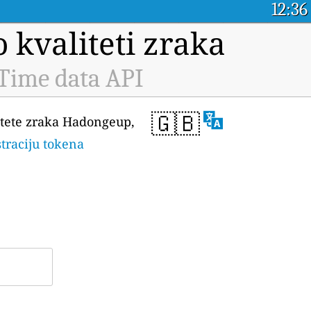
12:36
 kvaliteti zraka
Time data API
🇬🇧
litete zraka Hadongeup,
straciju tokena