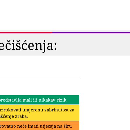
ečišćenja:
edstavlja mali ili nikakav rizik
rouzrokovati umjerenu zabrinutost za
išćenje zraka.
rovatno neće imati utjecaja na širu