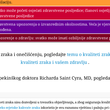
ilaciju.
tko može početi osjećati zdravstvene posljedice; članovi osjetl
avstvene posljedice
avstvena upozorenja o izvanrednim okolnostima. Veća je vjeroja
ođena.
zorenje o zdravlju: svatko može imati ozbiljnije zdravstvene 
i zraka i onečišćenju, pogledajte
temu o kvaliteti zra
kvaliteti zraka i vašem zdravlju
.
 pekinškog doktora Richarda Saint Cyra, MD, pogleda
iteti zraka nisu dozvoljeni u trenutku objavljivanja, a zbog osiguranja kval
eks svjetske kakvoće zraka
iskoristio je svu razumnu vještinu i pažnju pri 