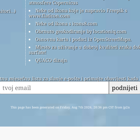
atmosfere Copernicus
Neke od ikona koje je napravio Freepik s
itori…)
www.flaticon.com
Neke od ikona s icons8.com
Obrnuto geokodiranje by locationiq.com
Osnovna karta i podaci iz OpenStreetMapa.
Mjesto za uživanje u dobroj kvaliteti zraka do
surfate!
QUACO dizajn
atnu mjesečnu listu za slanje e-pošte i primajte obavijesti kada
podnijeti
This page has been generated on Friday, Aug 7th 2026, 20:36 pm CST from jp2n