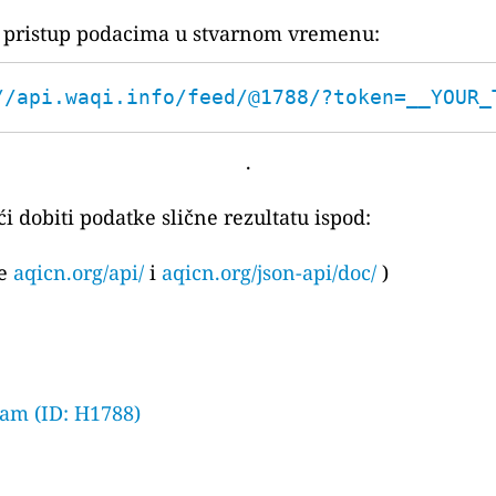
za pristup podacima u stvarnom vremenu:
//api.waqi.info/feed/@1788/?token=__YOUR_
.
i dobiti podatke slične rezultatu ispod:
te
aqicn.org/api/
i
aqicn.org/json-api/doc/
)
m (ID: H1788)