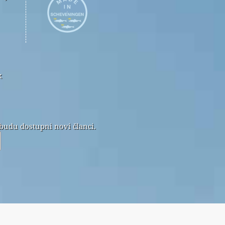
k
 budu dostupni novi članci.