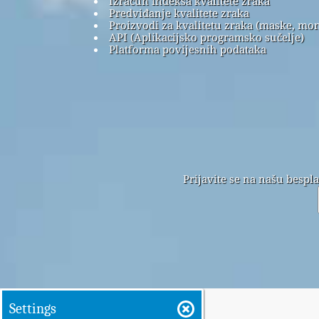
Izračun indeksa kvalitete zraka
Predviđanje kvalitete zraka
Proizvodi za kvalitetu zraka (maske, mon
API (Aplikacijsko programsko sučelje)
Platforma povijesnih podataka
Prijavite se na našu bespl
Settings