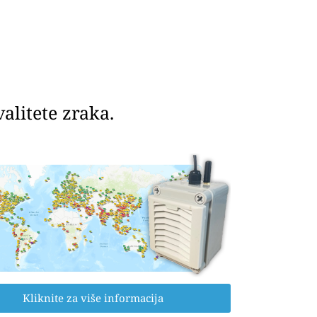
litete zraka.
Kliknite za više informacija