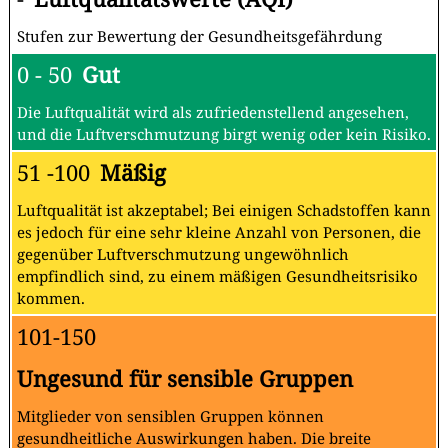
Stufen zur Bewertung der Gesundheitsgefährdung
0 - 50
Gut
Die Luftqualität wird als zufriedenstellend angesehen,
und die Luftverschmutzung birgt wenig oder kein Risiko.
51 -100
Mäßig
Luftqualität ist akzeptabel; Bei einigen Schadstoffen kann
es jedoch für eine sehr kleine Anzahl von Personen, die
gegenüber Luftverschmutzung ungewöhnlich
empfindlich sind, zu einem mäßigen Gesundheitsrisiko
kommen.
101-150
Ungesund für sensible Gruppen
Mitglieder von sensiblen Gruppen können
gesundheitliche Auswirkungen haben. Die breite