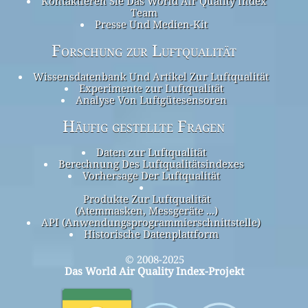
Kontaktieren Sie Das World Air Quality Index
Team
Presse Und Medien-Kit
Forschung zur Luftqualität
Wissensdatenbank Und Artikel Zur Luftqualität
Experimente zur Luftqualität
Analyse Von Luftgütesensoren
Häufig gestellte Fragen
Daten zur Luftqualität
Berechnung Des Luftqualitätsindexes
Vorhersage Der Luftqualität
Produkte Zur Luftqualität
(Atemmasken, Messgeräte ...)
API (Anwendungsprogrammierschnittstelle)
Historische Datenplattform
© 2008-2025
Das World Air Quality Index-Projekt