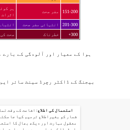
ہر کوئی
151-200
مضر صحت
اثرات ک
201-300
انتہائی مضر صحت
انتباہ 
300+
خطرناک
صحت کی 
ہوا کے معیار اور آلودگی کے بارے 
بیجنگ کے ڈاکٹر رچرڈ سینٹ سائر ایم 
استعمال کی اطلاع
: اشاعت کے وقت تم
شمار کو بغیراطلاع ترمیم کیا جا سکتا
معقول مہارت اور دیکھ بھال کا استعم
اس ڈیٹا کی فراہمی سے براہ راست یا 