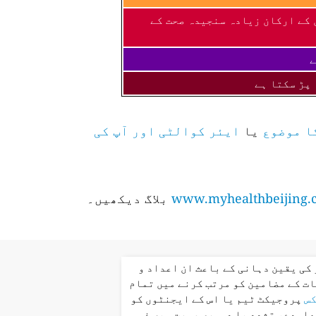
 کے ارکان زیادہ سنجیدہ صحت کے
ے
 پڑ سکتا ہے
ا موضوع
یا
ایئر کوالٹی اور آپ کی
www.myhealthbeijing.
بلاگ دیکھیں۔
کی یقین دہانی کے باعث ان اعداد و
ت کے مضامین کو مرتب کرنے میں تمام
کس
پروجیکٹ ٹیم یا اس کے ایجنٹوں کو
عاہدے، تشدد یا دوسری صورت میں ذمہ