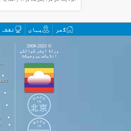
گھر
یہاں
نقشہ
© 2008-2025
ورلڈ ایئر کوالٹی
انڈیکس پروجیکٹ
مع
س
ت