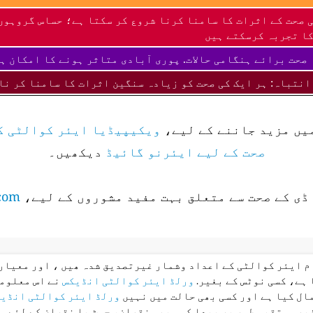
 صحت کے اثرات کا سامنا کرنا شروع کر سکتا ہے؛ حساس گروہوں
ا تجربہ کرسکتے ہیں
صحت برائے ہنگامی حالات. پوری آبادی متاثر ہونے کا امکان ہ
انتباہ: ہر ایک کی صحت کو زیادہ سنگین اثرات کا سامنا کر نا
میں مزید جاننے کے لیے،
ویکیپیڈیا ایئر کوالٹی ک
صحت کے لیے ایئرنو گائیڈ
دیکھیں۔
ڈی کے صحت سے متعلق بہت مفید مشوروں کے لیے،
com
ام ایئر کوالٹی کے اعداد وشمار غیرتصدیق شدہ ھیں ، اور معیار 
 ہے، کسی نوٹس کے بغیر.
ورلڈ ایئر کوالٹی انڈیکس
نے اس معلوما
ال کیا ہے اور کسی بھی حالت میں نہیں
ورلڈ ایئر کوالٹی انڈی
غیر مستقیم طور پر پیدا کسی بھی نقصان، چوٹ یا نقصان کے لئے م