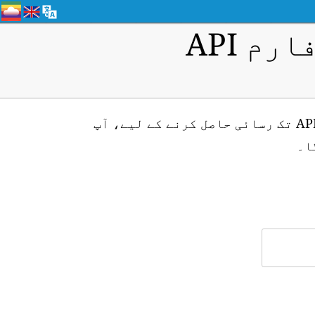
م API
Toufen (ID: H1610) ایئر کوالٹی مانیٹرنگ اسٹیشن کے لیے ریئل ٹائم ڈیٹا API تک رسائی حاصل کرنے کے لیے، آپ
ا۔
۔