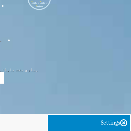
س
ہماری مفت ماہانہ 
Settings