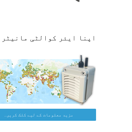
اپنا ایئر کوالٹی مانیٹر حاصل کرکے WAQI ڈیٹا پلیٹ
مزید معلومات کے لیے کلک کریں۔