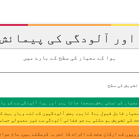
اور آلودگی کی پیمائش 
ہوا کے معیار کی سطح کے بارے میں
تشویش کی سطح
معیار کو تسلی بخش سمجھا جاتا ہے، اور ہوا آلودگی سے کم یا 
عیار قابل قبول ہے؛ تاہم، بعض آلودگیوں کے لئے وہاں بہت ک
ت کی تشویش ہو سکتی ہے جو فضائی آلودگی سے غیر معمولی حساس 
وپوں کے ارکان صحت کے اثرات کا تجربہ کرسکتے ہیں. عام عوام 