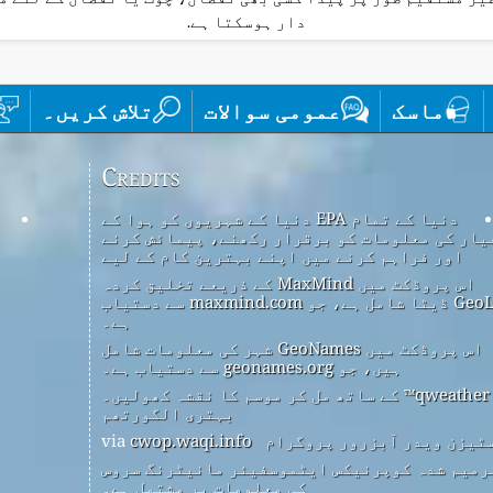
دار ہوسکتا ہے.
ماسک
عمومی سوالات
تلاش کریں۔
Credits
دنیا کے تمام EPA دنیا کے شہریوں کو ہوا کے
یار کی معلومات کو برقرار رکھنے، پیمائش کرنے
اور فراہم کرنے میں اپنے بہترین کام کے لیے
اس پروڈکٹ میں MaxMind کے ذریعے تخلیق کردہ
GeoLite2 ڈیٹا شامل ہے، جو maxmind.com سے دستیاب
ہے۔
اس پروڈکٹ میں GeoNames شہر کی معلومات شامل
ہیں، جو geonames.org سے دستیاب ہے۔
qweather™ کے ساتھ مل کر موسم کا نقشہ کھولیں۔
بہتری الگورتھم
ٹیزن ویدر آبزرور پروگرام
via
cwop.waqi.info
رمیم شدہ کوپرنیکس ایٹموسفیئر مانیٹرنگ سروس
کی معلومات پر مشتمل ہے۔