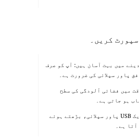
تیب دینے میں بہت آسان ہیں: آپ کو صرف
قت میں فضائی آلودگی کی سطح
اسٹیشن 10 میٹر واٹر پروف پاور کیبل، ایک USB پاور سپلائی، بڑھتے ہوئے
آتا ہے۔