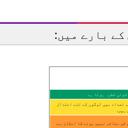
کے بارے میں:
کوئی خطرہ ہوتا ہے
م تعداد میں لوگوں کے لئے اعتدال
ہیں.
کو متاثر نہیں ہونے کا امکان ہے.