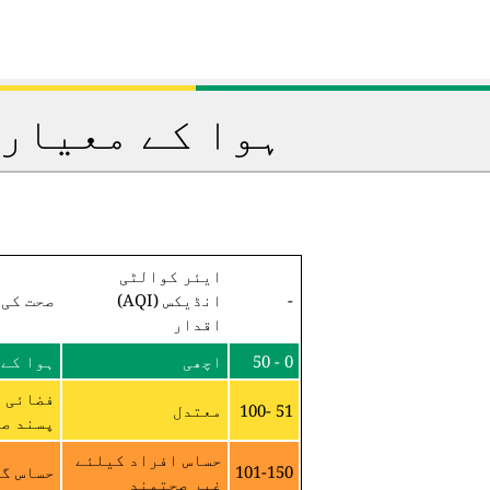
ہوا کے معیار 
ایئر کوالٹی
-
انڈیکس (AQI)
صحت کی 
اقدار
0 - 50
اچھی
ہوا کے 
فضائی م
51 -100
معتدل
پسند صح
حساس افراد کیلئے
101-150
حساس گر
غیر صحتمند