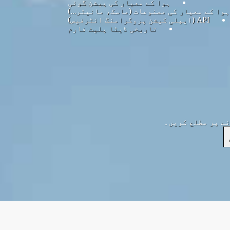
ہوا کے معیار کی پیشن گوئی
ہوا کے معیار کی مصنوعات (ماسک، مانیٹر…)
API (ایپلی کیشن پروگرامنگ انٹرفیس)
تاریخی ڈیٹا پلیٹ فارم
نے پر مطلع کریں۔