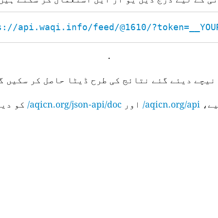
s://api.waqi.info/feed/@1610/?token=__YOUR_
.
نیچے دیئے گئے نتائج کی طرح ڈیٹا حاصل کر سکیں گے
aqicn.org/api/
اور
aqicn.org/json-api/doc/
کو دیک