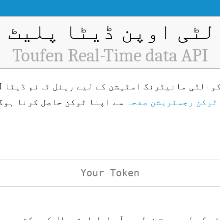
ٹی اوپن ڈیٹا پلیٹ فار
Toufen Real-Time data API
ٹوکن رجسٹریشن صفحہ
سے اپنا ٹوکن حاصل کرنا ہوگ
ئی کے لیے درج ذیل یو آر ایل استعمال کر سکتے ہیں