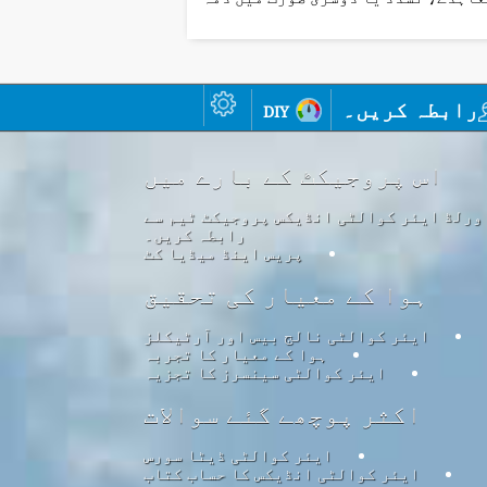
رابطہ کریں۔
diy
اس پروجیکٹ کے بارے میں
ورلڈ ایئر کوالٹی انڈیکس پروجیکٹ ٹیم سے
رابطہ کریں۔
پریس اینڈ میڈیا کٹ
ہوا کے معیار کی تحقیق
ایئر کوالٹی نالج بیس اور آرٹیکلز
ہوا کے معیار کا تجربہ
ایئر کوالٹی سینسرز کا تجزیہ
اکثر پوچھے گئے سوالات
ایئر کوالٹی ڈیٹا سورس
ایئر کوالٹی انڈیکس کا حساب کتاب