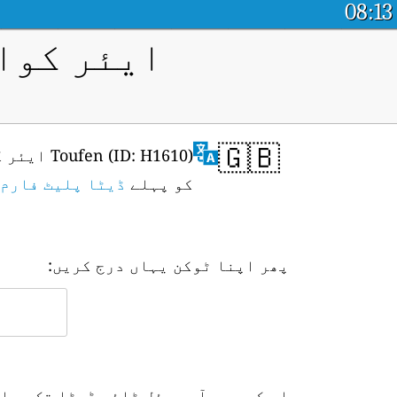
08:13
ایئر کوال
🇬🇧
کو پہلے
ڈیٹا پلیٹ فارم 
پھر اپنا ٹوکن یہاں درج کریں:
اس کے بعد آپ ریئل ٹائم ڈیٹا تک رسا