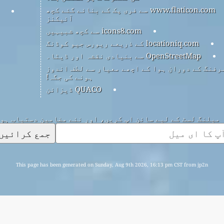
www.flaticon.com سے فری پک کے بنائے گئے کچھ
آئیکنز
icons8.com سے کچھ شبیہیں
locationiq.com کے ذریعے ریورس جیو کوڈنگ
OpenStreetMap سے بنیادی نقشہ اور ڈیٹا۔
رفنگ کے دوران ہوا کے اچھے معیار سے لطف اندوز
ہونے کی جگہ!
QUACO ڈیزائن
میلنگ لسٹ کے لیے سائن اپ کریں، اور نئے مضامین دستیاب ہو
جمع کرائیں
This page has been generated on Sunday, Aug 9th 2026, 16:13 pm CST from jp2n