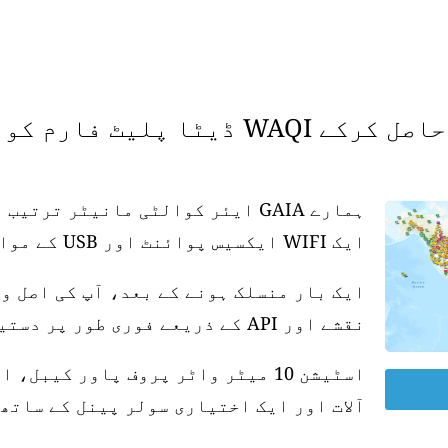
 فارم کو سپورٹ کریں۔
ہمارے GAIA ایئر کوالٹی مانیٹر تر
ایک WIFI ایکسیس پوائنٹ اور USB کے موافق پاور سپلائی کی ضرورت ہے۔
ایک بار منسلک ہونے کے بعد، آپ کی اصل و
نقشے اور API کے ذریعے فوری طور پر دستیاب ہو جاتی ہے۔
آلات اور ایک اختیاری سولر پینل کے ساتھ 