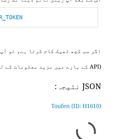
TOKEN__
اگر سب کچھ ٹھیک کام کرتا ہے، تو آپ 
(API کے بارے میں مزید معلومات کے لیے،
JSON نتیجہ:
Toufen (ID: H1610)