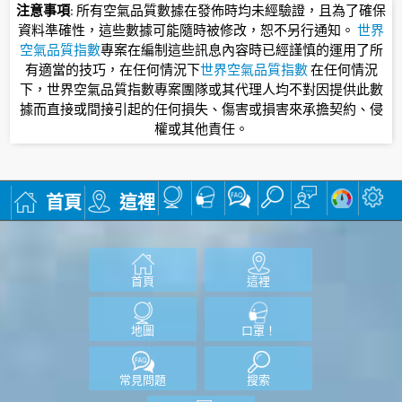
注意事項
: 所有空氣品質數據在發佈時均未經驗證，且為了確保
資料準確性，這些數據可能隨時被修改，恕不另行通知。
世界
空氣品質指數
專案在編制這些訊息內容時已經謹慎的運用了所
有適當的技巧，在任何情況下
世界空氣品質指數
在任何情況
下，世界空氣品質指數專案團隊或其代理人均不對因提供此數
據而直接或間接引起的任何損失、傷害或損害來承擔契約、侵
權或其他責任。
首頁
這裡
首頁
這裡
地圖
口罩！
常見問題
搜索