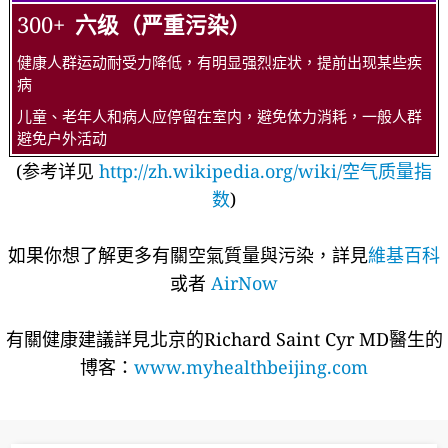
300+
六级（严重污染）
健康人群运动耐受力降低，有明显强烈症状，提前出现某些疾
病
儿童、老年人和病人应停留在室内，避免体力消耗，一般人群
避免户外活动
(参考详见
http://zh.wikipedia.org/wiki/空气质量指
数
)
如果你想了解更多有關空氣質量與污染，詳見
維基百科
或者
AirNow
有關健康建議詳​​見北京的Richard Saint Cyr MD醫生的
博客：
www.myhealthbeijing.com